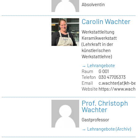
Absolventin
Carolin Wachter
Werkstattleitung
Keramikwerkstatt
(Lehrkraft in der
künstlerischen
Werkstattlehre)
→ Lehrangebote
Raum
G 001
Telefon
030 47705373
Email
c.wachter(at)kh-ber
Website
https://www.wachte
Prof. Christoph
Wachter
Gastprofessor
→ Lehrangebote (Archiv)