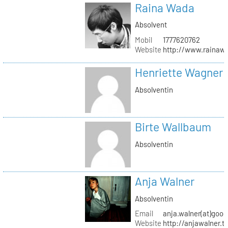
Raina Wada
Absolvent
Mobil
1777620762
Website
http://www.rainaw
Henriette Wagner
Absolventin
Birte Wallbaum
Absolventin
Anja Walner
Absolventin
Email
anja.walner(at)goo
Website
http://anjawalner.t