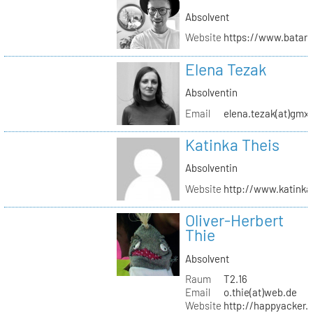
Absolvent
Website
https://www.batar
Elena Tezak
Absolventin
Email
elena.tezak(at)gmx
Katinka Theis
Absolventin
Website
http://www.katinka
Oliver-Herbert
Thie
Absolvent
Raum
T2.16
Email
o.thie(at)web.de
Website
http://happyacker.