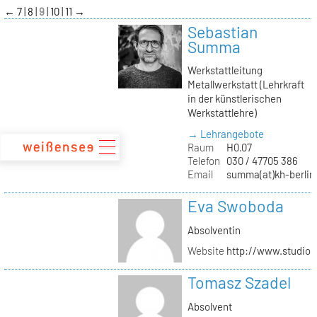
zum
←
7
8
9
10
11
→
Inhalt
Sebastian
Summa
Werkstattleitung
Metallwerkstatt (Lehrkraft
in der künstlerischen
Werkstattlehre)
→ Lehrangebote
Raum
H0.07
Telefon
030 / 47705 386
Email
summa(at)kh-berlin
Eva Swoboda
Absolventin
Website
http://www.studio
Tomasz Szadel
Absolvent