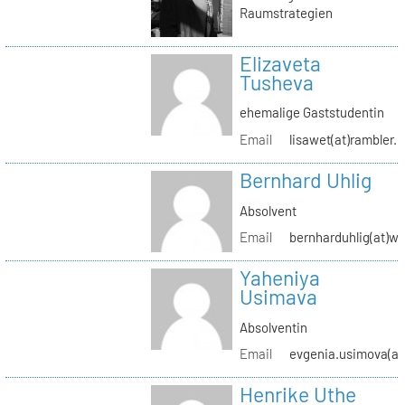
Raumstrategien
Elizaveta
Tusheva
ehemalige Gaststudentin
Email
lisawet(at)rambler.r
Bernhard Uhlig
Absolvent
Email
bernharduhlig(at)w
Yaheniya
Usimava
Absolventin
Email
evgenia.usimova(at
Henrike Uthe