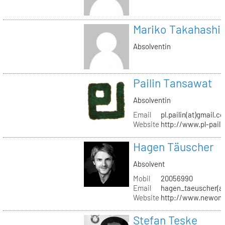
Mariko Takahashi
Absolventin
Pailin Tansawat
Absolventin
Email
pl.pailin(at)gmail.c
Website
http://www.pl-pail
Hagen Täuscher
Absolvent
Mobil
20056990
Email
hagen_taeuscher(a
Website
http://www.newon-
Stefan Teske