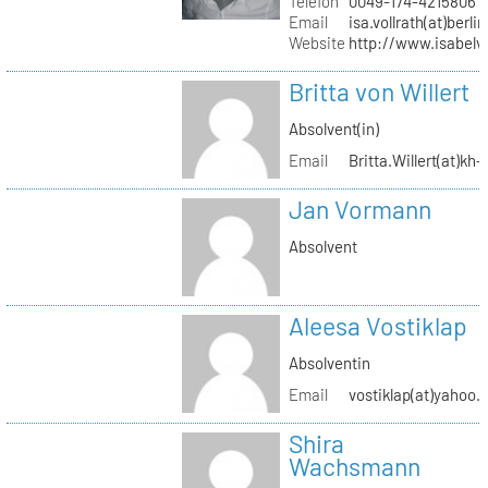
Telefon
0049-174-4215806
Email
isa.vollrath(at)berli
Website
http://www.isabelv
Britta von Willert
Absolvent(in)
Email
Britta.Willert(at)kh-
Jan Vormann
Absolvent
Aleesa Vostiklap
Absolventin
Email
vostiklap(at)yahoo.
Shira
Wachsmann