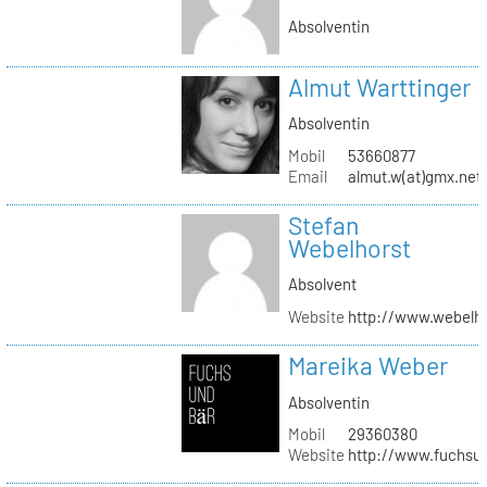
Absolventin
Almut Warttinger
Absolventin
Mobil
53660877
Email
almut.w(at)gmx.net
Stefan
Webelhorst
Absolvent
Website
http://www.webelh
Mareika Weber
Absolventin
Mobil
29360380
Website
http://www.fuchsu