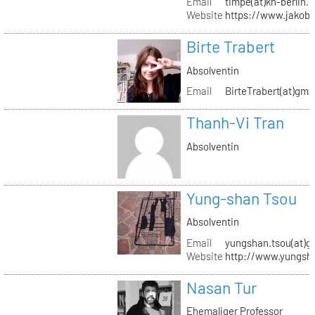
Email
timpe(at)kh-berlin.
Website
https://www.jakob
Birte Trabert
Absolventin
Email
BirteTrabert(at)gmx
Thanh-Vi Tran
Absolventin
Yung-shan Tsou
Absolventin
Email
yungshan.tsou(at)g
Website
http://www.yungsh
Nasan Tur
Ehemaliger Professor