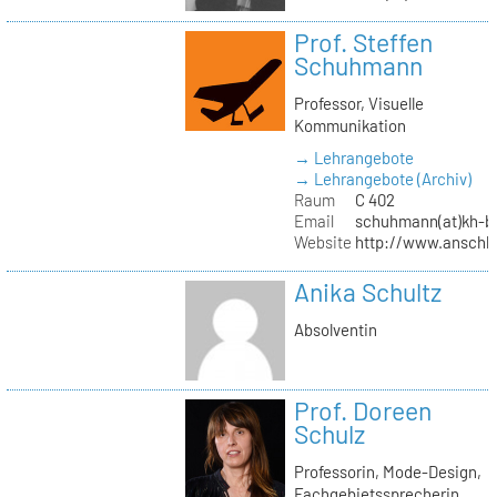
Prof. Steffen
Schuhmann
Professor, Visuelle
Kommunikation
→ Lehrangebote
→ Lehrangebote (Archiv)
Raum
C 402
Email
schuhmann(at)kh-be
Website
http://www.anschl
Anika Schultz
Absolventin
Prof. Doreen
Schulz
Professorin, Mode-Design,
Fachgebietssprecherin