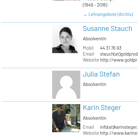
(1949 - 2016)
→ Lehrangebote (Archiv)
Susanne Stauch
Absolventin
Mobil
44 31 76 93
Email
stauch(at)goldprodu
Website
http://www.goldpro
Julia Stefan
Absolventin
Karin Steger
Absolventin
Email
info(at)karinsteger.
Website
http://www.karinst