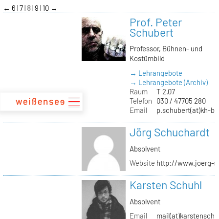
zum
←
6
7
8
9
10
→
Inhalt
Prof. Peter
Schubert
Professor, Bühnen- und
Kostümbild
→ Lehrangebote
→ Lehrangebote (Archiv)
Raum
T 2.07
Telefon
030 / 47705 280
Email
p.schubert(at)kh-be
Jörg Schuchardt
Absolvent
Website
http://www.joerg-s
Karsten Schuhl
Absolvent
Email
mail(at)karstensch