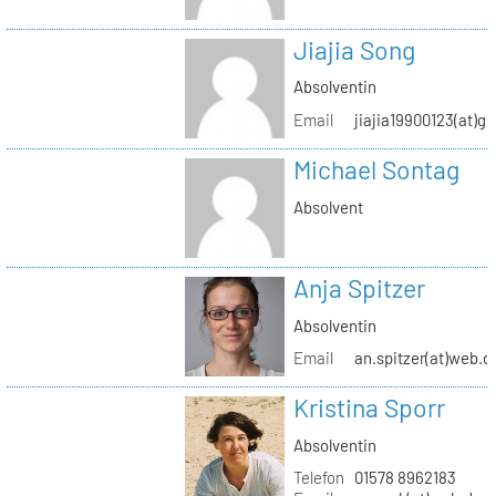
Jiajia Song
Absolventin
Email
jiajia19900123(at)g
Michael Sontag
Absolvent
Anja Spitzer
Absolventin
Email
an.spitzer(at)web.d
Kristina Sporr
Absolventin
Telefon
01578 8962183