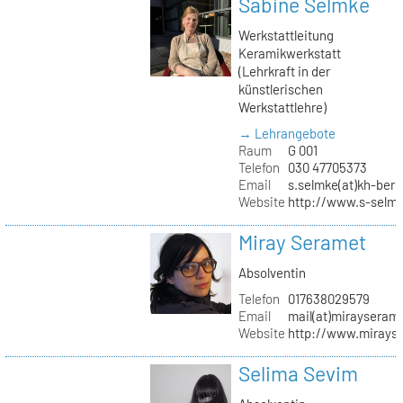
Sabine Selmke
Werkstattleitung
Keramikwerkstatt
(Lehrkraft in der
künstlerischen
Werkstattlehre)
→ Lehrangebote
Raum
G 001
Telefon
030 47705373
Email
s.selmke(at)kh-berl
Website
http://www.s-selm
Miray Seramet
Absolventin
Telefon
017638029579
Email
mail(at)mirayseram
Website
http://www.mirays
Selima Sevim