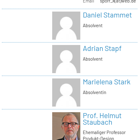
Email
sporr_k(at)web.de
Daniel Stammet
Absolvent
Adrian Stapf
Absolvent
Marielena Stark
Absolventin
Prof. Helmut
Staubach
Ehemaliger Professor
Produkt-Design