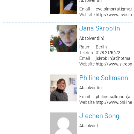
Email
eve.simon(at)gmx.f
Website
http://www.evesimo
Jana Skroblin
Absolvent(in)
Raum
Berlin
Telefon
0178 2176472
Email
jskroblin(at)hotmai
Website
http://www.skrobm
Philine Sollmann
Absolventin
Email
philine.sollmann(at
Website
http://www.philine
Jiechen Song
Absolvent