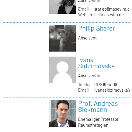
Absolventin
Email
s(at)selimasevim.d
Website
selimasevim.de
Philip Shafer
Absolvent
Ivana
Sidzimovska
Absolventin
Telefon
01781695108
Email
ivanasidzimovska(a
Prof. Andreas
Siekmann
Ehemaliger Professor
Raumstrategien