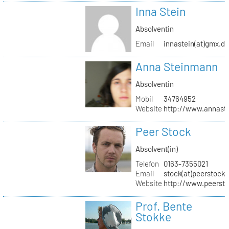
Inna Stein
Absolventin
Email
innastein(at)gmx.d
Anna Steinmann
Absolventin
Mobil
34764952
Website
http://www.annas
Peer Stock
Absolvent(in)
Telefon
0163-7355021
Email
stock(at)peerstock.
Website
http://www.peersto
Prof. Bente
Stokke