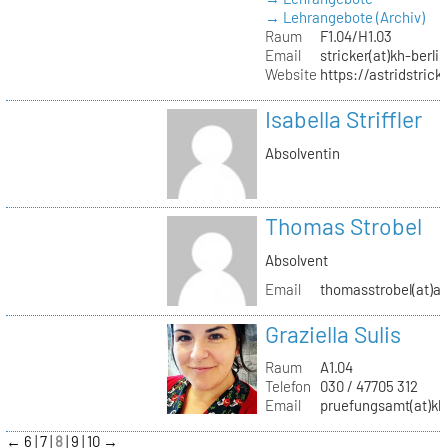
→ Lehrangebote (Archiv)
Raum
F1.04/H1.03
Email
stricker(at)kh-berli
Website
https://astridstrick
Isabella Striffler
Absolventin
Thomas Strobel
Absolvent
Email
thomasstrobel(at)a
Graziella Sulis
Raum
A1.04
Telefon
030 / 47705 312
Email
pruefungsamt(at)kh-
←
6
7
8
9
10
→