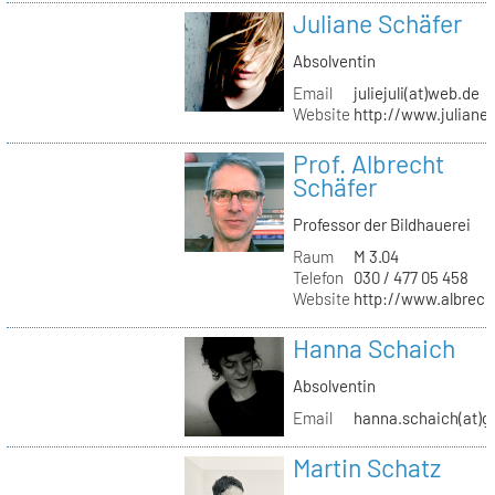
Juliane Schäfer
Absolventin
Email
juliejuli(at)web.de
Website
http://www.juliane
Prof. Albrecht
Schäfer
Professor der Bildhauerei
Raum
M 3.04
Telefon
030 / 477 05 458
Website
http://www.albrech
Hanna Schaich
Absolventin
Email
hanna.schaich(at)g
Martin Schatz