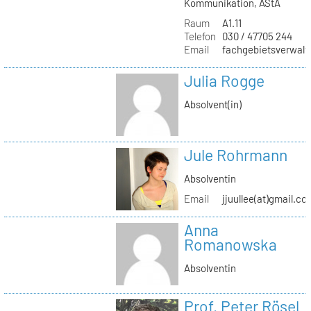
Kommunikation, AStA
Raum
A1.11
Telefon
030 / 47705 244
Email
fachgebietsverwaltu
Julia Rogge
Absolvent(in)
Jule Rohrmann
Absolventin
Email
jjuullee(at)gmail.co
Anna
Romanowska
Absolventin
Prof. Peter Rösel