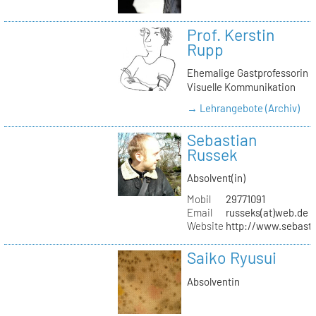
Prof. Kerstin
Rupp
Ehemalige Gastprofessorin
Visuelle Kommunikation
→ Lehrangebote (Archiv)
Sebastian
Russek
Absolvent(in)
Mobil
29771091
Email
russeks(at)web.de
Website
http://www.sebasti
Saiko Ryusui
Absolventin