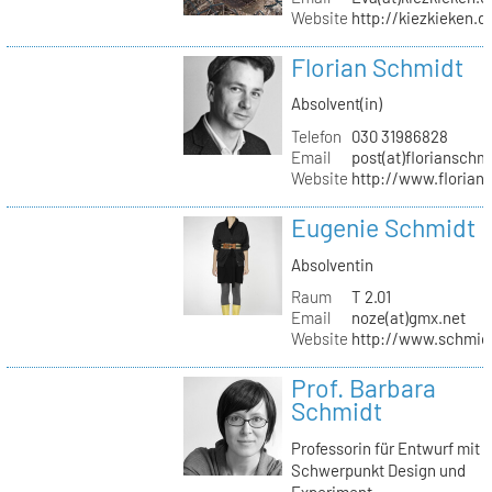
Website
http://kiezkieken.d
Florian Schmidt
Absolvent(in)
Telefon
030 31986828
Email
post(at)florianschm
Website
http://www.florian
Eugenie Schmidt
Absolventin
Raum
T 2.01
Email
noze(at)gmx.net
Website
http://www.schmid
Prof. Barbara
Schmidt
Professorin für Entwurf mit
Schwerpunkt Design und
Experiment