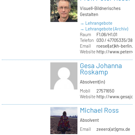
Visuell-Bildnerisches
Gestalten
→ Lehrangebote
→ Lehrangebote (Archiv)
Raum
F1.06/H1.01
Telefon
030 / 47705335/387
Email
roesel(at)kh-berlin.
Website
http://www.peterro
Gesa Johanna
Roskamp
Absolvent(in)
Mobil
27571650
Website
http://www.gesajo
Michael Ross
Absolvent
Email
zeeero(at)gmx.de