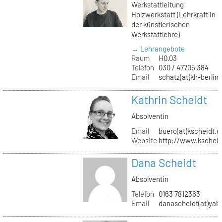
Werkstattleitung
Holzwerkstatt (Lehrkraft in
der künstlerischen
Werkstattlehre)
→ Lehrangebote
Raum
H0.03
Telefon
030 / 47705 384
Email
schatz(at)kh-berlin
Kathrin Scheidt
Absolventin
Email
buero(at)kscheidt.
Website
http://www.kschei
Dana Scheidt
Absolventin
Telefon
0163 7812363
Email
danascheidt(at)yah