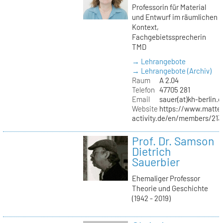
Professorin für Material
und Entwurf im räumlichen
Kontext,
Fachgebietssprecherin
TMD
→ Lehrangebote
→ Lehrangebote (Archiv)
Raum
A 2.04
Telefon
47705 281
Email
sauer(at)kh-berlin.d
Website
https://www.matter
activity.de/en/members/213/
Prof. Dr. Samson
Dietrich
Sauerbier
Ehemaliger Professor
Theorie und Geschichte
(1942 - 2019)