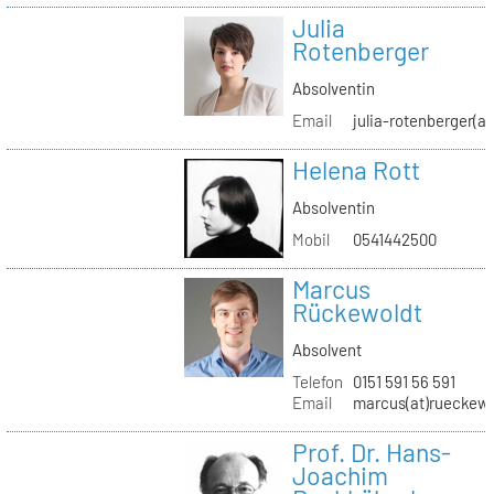
Julia
Rotenberger
Absolventin
Email
julia-rotenberger(a
Helena Rott
Absolventin
Mobil
0541442500
Marcus
Rückewoldt
Absolvent
Telefon
0151 591 56 591
Email
marcus(at)rueckew
Prof. Dr. Hans-
Joachim