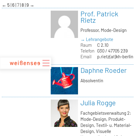
zum
←
5
6
7
8
9
→
Inhalt
Prof. Patrick
Rietz
Professor, Mode-Design
→ Lehrangebote
Raum
C 2.10
Telefon
030 / 47705 239
Email
p.rietz(at)kh-berlin.
Daphne Roeder
Absolventin
Julia Rogge
Fachgebietsverwaltung 2:
Mode-Design, Produkt-
Design, Textil- u. Material-
Design, Visuelle