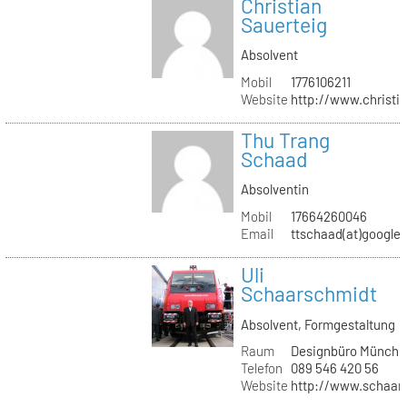
Christian
Sauerteig
Absolvent
Mobil
1776106211
Website
http://www.christi
Thu Trang
Schaad
Absolventin
Mobil
17664260046
Email
ttschaad(at)google
Uli
Schaarschmidt
Absolvent, Formgestaltung
Raum
Designbüro Münche
Telefon
089 546 420 56
Website
http://www.schaars