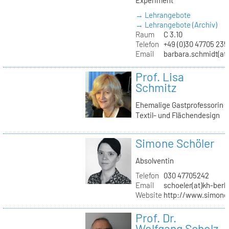
→ Lehrangebote
→ Lehrangebote (Archiv)
Raum
C 3.10
Telefon
+49 (0)30 47705 235
Email
barbara.schmidt(at)
Prof. Lisa
Schmitz
Ehemalige Gastprofessorin
Textil- und Flächendesign
Simone Schöler
Absolventin
Telefon
030 47705242
Email
schoeler(at)kh-berli
Website
http://www.simone
Prof. Dr.
Wolfgang Scholz