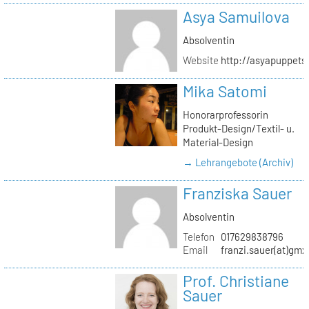
Asya Samuilova
Absolventin
Website
http://asyapuppets
Mika Satomi
Honorarprofessorin
Produkt-Design/Textil- u.
Material-Design
→ Lehrangebote (Archiv)
Franziska Sauer
Absolventin
Telefon
017629838796
Email
franzi.sauer(at)gmx
Prof. Christiane
Sauer