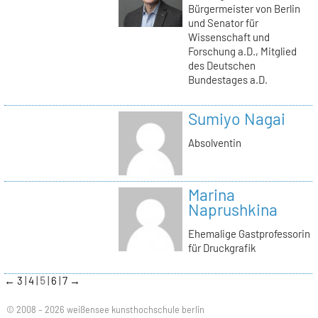
Bürgermeister von Berlin
und Senator für
Wissenschaft und
Forschung a.D., Mitglied
des Deutschen
Bundestages a.D.
Sumiyo Nagai
Absolventin
Marina
Naprushkina
Ehemalige Gastprofessorin
für Druckgrafik
←
3
4
5
6
7
→
© 2008 – 2026 weißensee kunsthochschule berlin