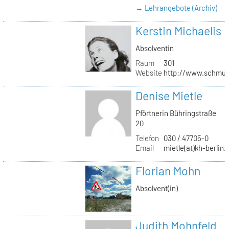
→ Lehrangebote (Archiv)
Kerstin Michaelis
Absolventin
Raum
301
Website
http://www.schmu
Denise Mietle
Pförtnerin Bühringstraße
20
Telefon
030 / 47705-0
Email
mietle(at)kh-berlin.
Florian Mohn
Absolvent(in)
Judith Mohnfeld