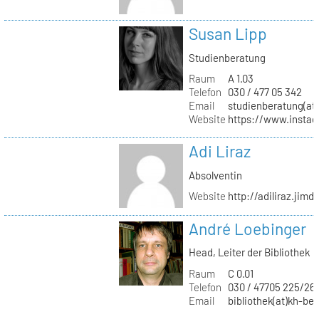
Susan Lipp
Studienberatung
Raum
A 1.03
Telefon
030 / 477 05 342
Email
studienberatung(at)
Website
https://www.instag
Adi Liraz
Absolventin
Website
http://adiliraz.jim
André Loebinger
Head, Leiter der Bibliothek
Raum
C 0.01
Telefon
030 / 47705 225/26
Email
bibliothek(at)kh-ber