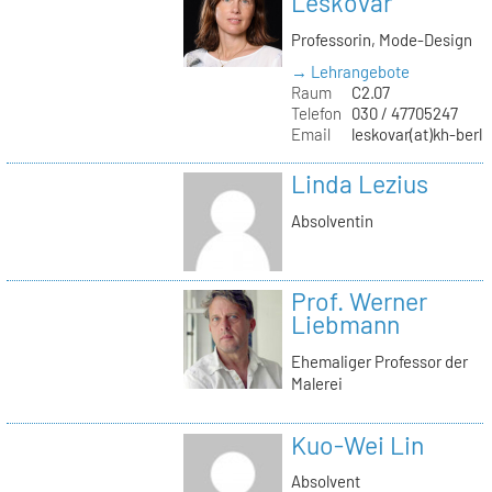
Leskovar
Professorin, Mode-Design
→ Lehrangebote
Raum
C2.07
Telefon
030 / 47705247
Email
leskovar(at)kh-berli
Linda Lezius
Absolventin
Prof. Werner
Liebmann
Ehemaliger Professor der
Malerei
Kuo-Wei Lin
Absolvent