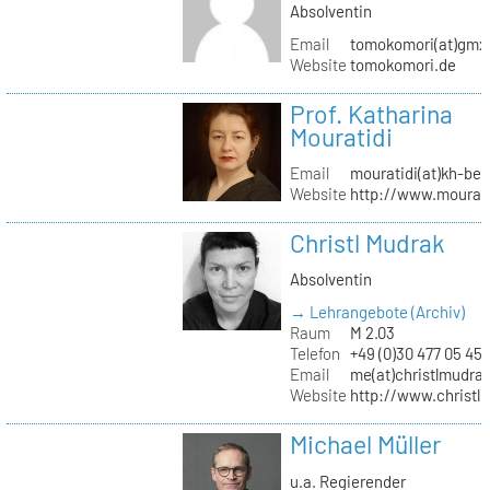
Absolventin
Email
tomokomori(at)gmx
Website
tomokomori.de
Prof. Katharina
Mouratidi
Email
mouratidi(at)kh-ber
Website
http://www.mourati
Christl Mudrak
Absolventin
→ Lehrangebote (Archiv)
Raum
M 2.03
Telefon
+49 (0)30 477 05 45
Email
me(at)christlmudra
Website
http://www.christ
Michael Müller
u.a. Regierender