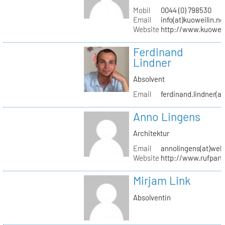
Mobil
0044 (0) 798530
Email
info(at)kuoweilin.ne
Website
http://www.kuoweil
Ferdinand
Lindner
Absolvent
Email
ferdinand.lindner(a
Anno Lingens
Architektur
Email
annolingens(at)web
Website
http://www.rufpart
Mirjam Link
Absolventin