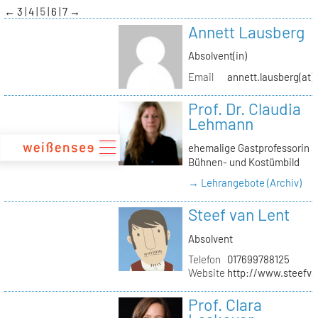
zum
←
3
4
5
6
7
→
Inhalt
Annett Lausberg
Absolvent(in)
Email
annett.lausberg(at
Prof. Dr. Claudia
Lehmann
ehemalige Gastprofessorin
Bühnen- und Kostümbild
→ Lehrangebote (Archiv)
Steef van Lent
Absolvent
Telefon
017699788125
Website
http://www.steefva
Prof. Clara