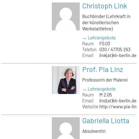
Christoph Link
Buchbinder (Lehrkraft in
der künstlerischen
Werkstattlehre)
→ Lehrangebote
Raum
F0.03
Telefon
030 / 47705 263
Email
link(at)kh-berlin.de
Prof. Pia Linz
Professorin der Malerei
→ Lehrangebote
Raum
M 2.05
Email
linz(at)kh-berlin.de
Website
http://www.pia-lin
Gabriella Liotta
Absolventin