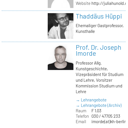
Website
http://juliahunold.
Thaddäus Hüppi
Ehemaliger Gastprofessor,
Kunsthalle
Prof. Dr. Joseph
Imorde
Professor Allg.
Kunstgeschichte,
Vizepräsident für Studium
und Lehre, Vorsitzer
Kommission Studium und
Lehre
→ Lehrangebote
→ Lehrangebote (Archiv)
Raum
F 1.03
Telefon
030 / 47705 233
Email
imorde(at)kh-berlin