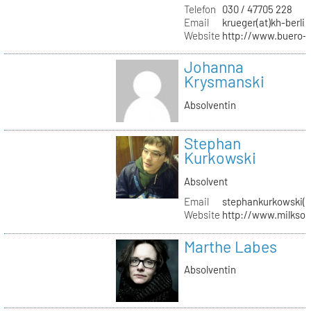
Telefon
030 / 47705 228
Email
krueger(at)kh-berlin
Website
http://www.buero-
Johanna
Krysmanski
Absolventin
Stephan
Kurkowski
Absolvent
Email
stephankurkowski(a
Website
http://www.milksou
Marthe Labes
Absolventin