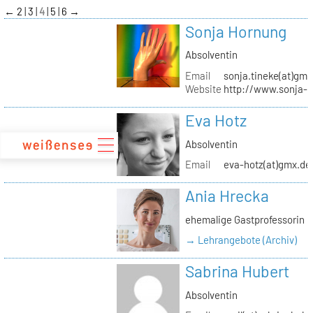
zum
←
2
3
4
5
6
→
Inhalt
Sonja Hornung
Absolventin
Email
sonja.tineke(at)gma
Website
http://www.sonja-
Eva Hotz
Absolventin
Email
eva-hotz(at)gmx.de
Ania Hrecka
ehemalige Gastprofessorin
→ Lehrangebote (Archiv)
Sabrina Hubert
Absolventin