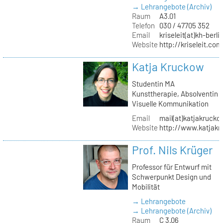
→ Lehrangebote (Archiv)
Raum
A3.01
Telefon
030 / 47705 352
Email
kriseleit(at)kh-berli
Website
http://kriseleit.com
Katja Kruckow
Studentin MA
Kunsttherapie, Absolventin
Visuelle Kommunikation
Email
mail(at)katjakrucko
Website
http://www.katjakr
Prof. Nils Krüger
Professor für Entwurf mit
Schwerpunkt Design und
Mobilität
→ Lehrangebote
→ Lehrangebote (Archiv)
Raum
C 3.06