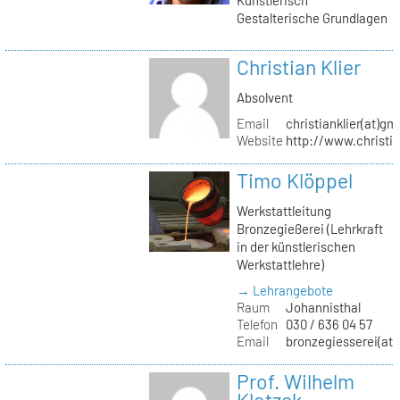
Gestalterische Grundlagen
Christian Klier
Absolvent
Email
christianklier(at)gm
Website
http://www.christia
Timo Klöppel
Werkstattleitung
Bronzegießerei (Lehrkraft
in der künstlerischen
Werkstattlehre)
→ Lehrangebote
Raum
Johannisthal
Telefon
030 / 636 04 57
Email
bronzegiesserei(at)
Prof. Wilhelm