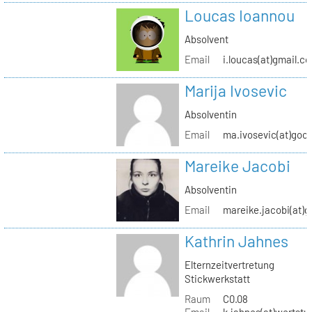
Loucas Ioannou
Absolvent
Email
i.loucas(at)gmail.c
Marija Ivosevic
Absolventin
Email
ma.ivosevic(at)goo
Mareike Jacobi
Absolventin
Email
mareike.jacobi(at)
Kathrin Jahnes
Elternzeitvertretung
Stickwerkstatt
Raum
C0.08