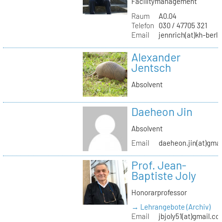
Facilitymanagement
Raum
A0.04
Telefon
030 / 47705 321
Email
jennrich(at)kh-berli
Alexander
Jentsch
Absolvent
Daeheon Jin
Absolvent
Email
daeheon.jin(at)gma
Prof. Jean-
Baptiste Joly
Honorarprofessor
→ Lehrangebote (Archiv)
Email
jbjoly51(at)gmail.c