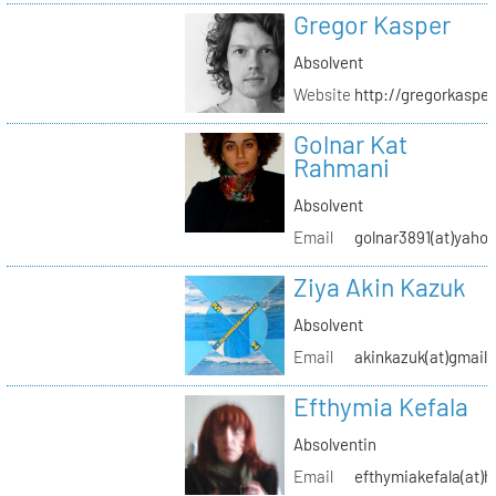
Gregor Kasper
Absolvent
Website
http://gregorkasper
Golnar Kat
Rahmani
Absolvent
Email
golnar3891(at)yaho
Ziya Akin Kazuk
Absolvent
Email
akinkazuk(at)gmail
Efthymia Kefala
Absolventin
Email
efthymiakefala(at)h