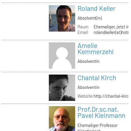
Roland Keller
Absolvent(in)
Raum
Ehemaliger, jetzt in
Email
rolandkeller(at)hot
Amelie
Kemmerzehl
Absolventin
Chantal Kirch
Absolventin
Website
http://chantal-kirc
Prof.Dr.sc.nat.
Pavel Kleinmann
Ehemaliger Professor
Künstlerisch