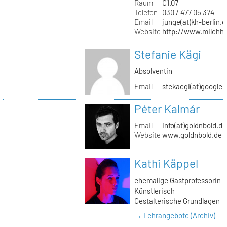
Raum
C1.07
Telefon
030 / 477 05 374
Email
junge(at)kh-berlin.d
Website
http://www.milchho
Stefanie Kägi
Absolventin
Email
stekaegi(at)google
Péter Kalmár
Email
info(at)goldnbold.de
Website
www.goldnbold.de
Kathi Käppel
ehemalige Gastprofessorin
Künstlerisch
Gestalterische Grundlagen
→ Lehrangebote (Archiv)