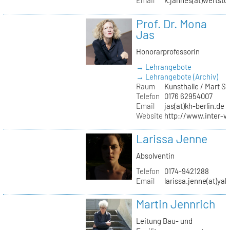
Email
k.jahnes(at)wertstu
Prof. Dr. Mona
Jas
Honorarprofessorin
→ Lehrangebote
→ Lehrangebote (Archiv)
Raum
Kunsthalle / Mart 
Telefon
0176 62954007
Email
jas(at)kh-berlin.de
Website
http://www.inter-v
Larissa Jenne
Absolventin
Telefon
0174-9421288
Email
larissa.jenne(at)ya
Martin Jennrich
Leitung Bau- und