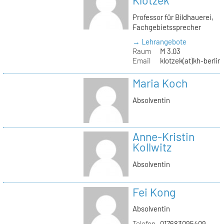
Klotzek
Professor für Bildhauerei,
Fachgebietssprecher
→ Lehrangebote
Raum
M 3.03
Email
klotzek(at)kh-berlin
Maria Koch
Absolventin
Anne-Kristin
Kollwitz
Absolventin
Fei Kong
Absolventin
Telefon
017683095409