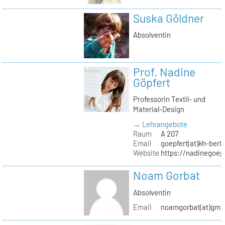
Suska Göldner
Absolventin
Prof. Nadine
Göpfert
Professorin Textil- und
Material-Design
→ Lehrangebote
Raum
A 207
Email
goepfert(at)kh-berli
Website
https://nadinegoep
Noam Gorbat
Absolventin
Email
noamgorbat(at)gma