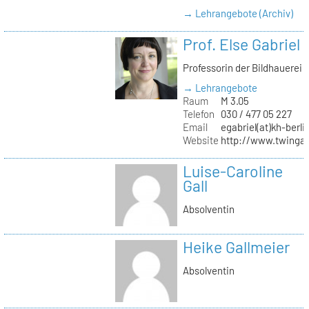
→ Lehrangebote (Archiv)
Prof. Else Gabriel
Professorin der Bildhauerei
→ Lehrangebote
Raum
M 3.05
Telefon
030 / 477 05 227
Email
egabriel(at)kh-berli
Website
http://www.twingab
Luise-Caroline
Gall
Absolventin
Heike Gallmeier
Absolventin