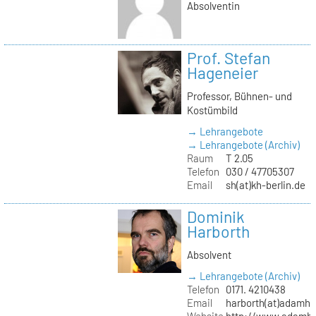
Absolventin
Prof. Stefan
Hageneier
Professor, Bühnen- und
Kostümbild
→ Lehrangebote
→ Lehrangebote (Archiv)
Raum
T 2.05
Telefon
030 / 47705307
Email
sh(at)kh-berlin.de
Dominik
Harborth
Absolvent
→ Lehrangebote (Archiv)
Telefon
0171. 4210438
Email
harborth(at)adamh
Website
http://www.adamha