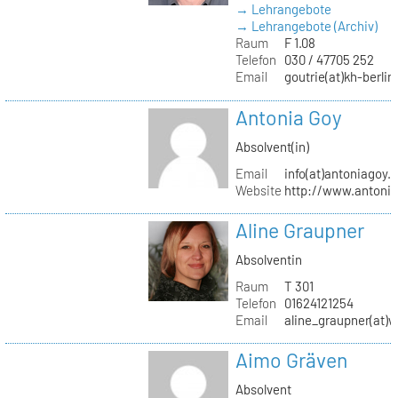
→ Lehrangebote
→ Lehrangebote (Archiv)
Raum
F 1.08
Telefon
030 / 47705 252
Email
goutrie(at)kh-berlin
Antonia Goy
Absolvent(in)
Email
info(at)antoniagoy.
Website
http://www.antoni
Aline Graupner
Absolventin
Raum
T 301
Telefon
01624121254
Email
aline_graupner(at)
Aimo Gräven
Absolvent