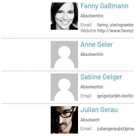
Fanny Gaßmann
Absolventin
Email
fanny_steingraeber
Website
http://www.fannyst
Anne Geier
Absolventin
Sabine Geiger
Absolventin
Email
geiger(at)kh-berlin.
Julian Gerau
Absolvent
Email
juliangerau(at)gmai