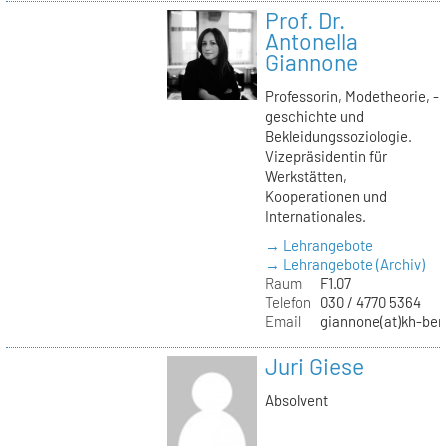
Prof. Dr.
Antonella
Giannone
Professorin, Modetheorie, -
geschichte und
Bekleidungssoziologie.
Vizepräsidentin für
Werkstätten,
Kooperationen und
Internationales.
→ Lehrangebote
→ Lehrangebote (Archiv)
Raum
F1.07
Telefon
030 / 4770 5364
Email
giannone(at)kh-berl
Juri Giese
Absolvent