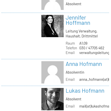
Absolvent
Jennifer
Hoffmann
Leitung Verwaltung,
Haushalt, Drittmittel
Raum
A1.09
Telefon
030 / 47705 462
Email
verwaltungsleitung(
Anna Hofmann
Absolventin
Email
anna_hofmann(at)kh
Lukas Hofmann
Absolvent
Email
mail(at)lukashofma