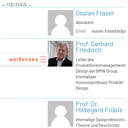
zum
←
1
2
3
4
5
→
Inhalt
Ossian Fraser
Absolvent
Email
ossian.fraser(at)go
Prof. Gerhard
Friedrich
Leiter des
Produktlinienmanagements
Design der BMW Group,
ehemaliger
Honorarprofessor Produkt-
Design
Prof. Dr.
Hildegard Frübis
ehemalige Gastprofessorin,
Theorie und Geschichte