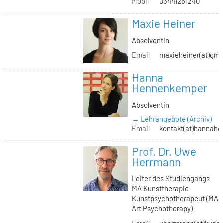
Mobil
03441251240
Maxie Heiner
Absolventin
Email
maxieheiner(at)gmx
Hanna
Hennenkemper
Absolventin
→ Lehrangebote (Archiv)
Email
kontakt(at)hannah
Prof. Dr. Uwe
Herrmann
Leiter des Studiengangs
MA Kunsttherapie
Kunstpsychotherapeut (MA
Art Psychotherapy)
Email
uherrmann(at)kunstt