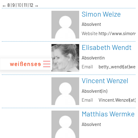
zum
←
8
9
10
11
12
→
Inhalt
Simon Weize
Absolvent
Website
http://www.simonw
Elisabeth Wendt
Absolventin
Email
betty_wendt(at)web
Vincent Wenzel
Absolvent(in)
Email
Vincent.Wenzel(at)k
Matthias Wermke
Absolvent