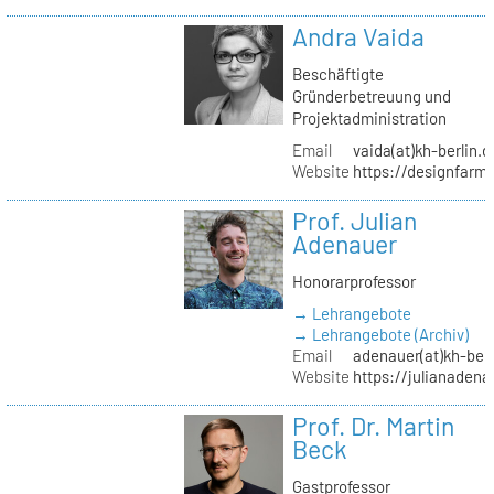
Andra Vaida
Beschäftigte
Gründerbetreuung und
Projektadministration
Email
vaida(at)kh-berlin.d
Website
https://designfarm
Prof. Julian
Adenauer
Honorarprofessor
→ Lehrangebote
→ Lehrangebote (Archiv)
Email
adenauer(at)kh-berl
Website
https://julianadena
Prof. Dr. Martin
Beck
Gastprofessor