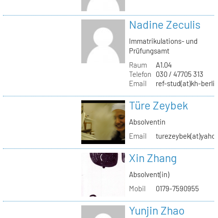
Nadine Zeculis
Immatrikulations- und
Prüfungsamt
Raum
A1.04
Telefon
030 / 47705 313
Email
ref-stud(at)kh-berli
Türe Zeybek
Absolventin
Email
turezeybek(at)yaho
Xin Zhang
Absolvent(in)
Mobil
0179-7590955
Yunjin Zhao