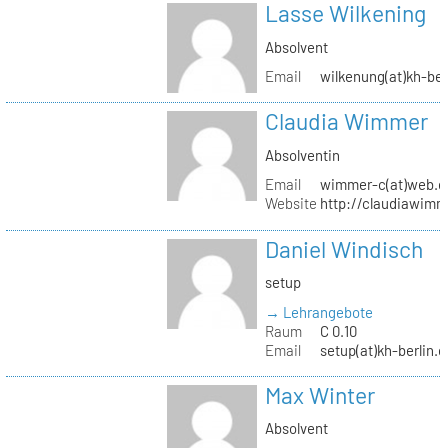
Lasse Wilkening
Absolvent
Email
wilkenung(at)kh-ber
Claudia Wimmer
Absolventin
Email
wimmer-c(at)web.d
Website
http://claudiawim
Daniel Windisch
setup
→ Lehrangebote
Raum
C 0.10
Email
setup(at)kh-berlin.d
Max Winter
Absolvent