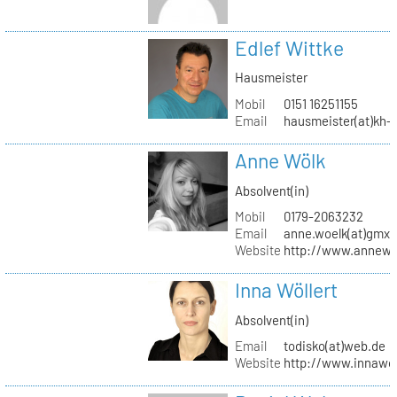
Edlef Wittke
Hausmeister
Mobil
0151 16251155
Email
hausmeister(at)kh-b
Anne Wölk
Absolvent(in)
Mobil
0179-2063232
Email
anne.woelk(at)gmx.
Website
http://www.annewo
Inna Wöllert
Absolvent(in)
Email
todisko(at)web.de
Website
http://www.innawoe