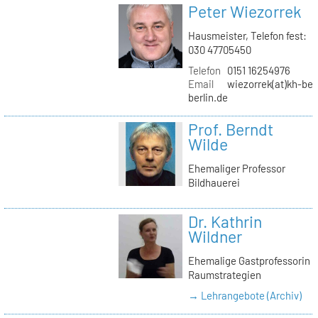
Peter Wiezorrek
Hausmeister, Telefon fest:
030 47705450
Telefon
0151 16254976
Email
wiezorrek(at)kh-ber
berlin.de
Prof. Berndt
Wilde
Ehemaliger Professor
Bildhauerei
Dr. Kathrin
Wildner
Ehemalige Gastprofessorin
Raumstrategien
→ Lehrangebote (Archiv)