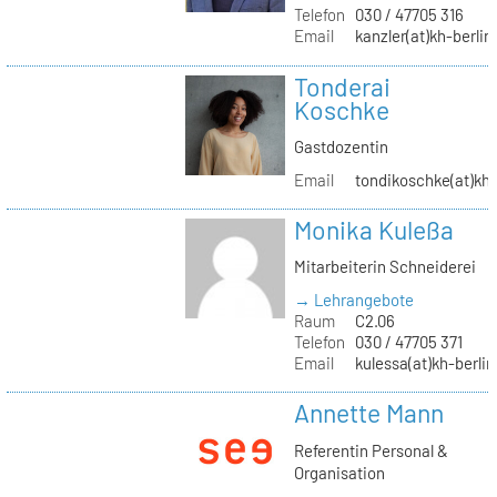
Telefon
030 / 47705 316
Email
kanzler(at)kh-berlin
Tonderai
Koschke
Gastdozentin
Email
tondikoschke(at)kh-
Monika Kuleßa
Mitarbeiterin Schneiderei
→ Lehrangebote
Raum
C2.06
Telefon
030 / 47705 371
Email
kulessa(at)kh-berlin
Annette Mann
Referentin Personal &
Organisation