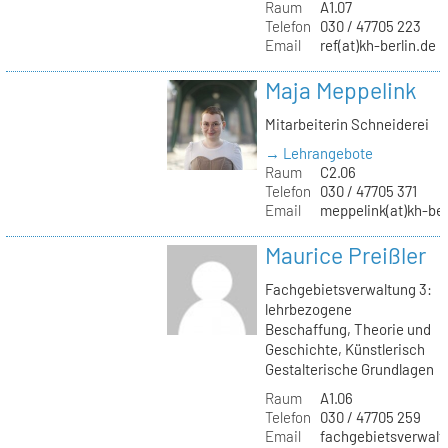
Raum
A1.07
Telefon
030 / 47705 223
Email
ref(at)kh-berlin.de
Maja Meppelink
Mitarbeiterin Schneiderei
→ Lehrangebote
Raum
C2.06
Telefon
030 / 47705 371
Email
meppelink(at)kh-ber
Maurice Preißler
Fachgebietsverwaltung 3:
lehrbezogene
Beschaffung, Theorie und
Geschichte, Künstlerisch
Gestalterische Grundlagen
Raum
A1.06
Telefon
030 / 47705 259
Email
fachgebietsverwaltu