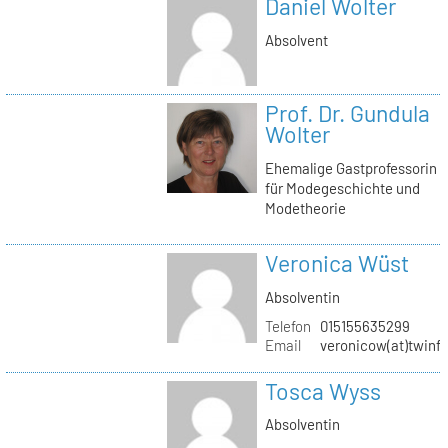
Daniel Wolter
Absolvent
Prof. Dr. Gundula
Wolter
Ehemalige Gastprofessorin
für Modegeschichte und
Modetheorie
Veronica Wüst
Absolventin
Telefon
015155635299
Email
veronicow(at)twinf
Tosca Wyss
Absolventin