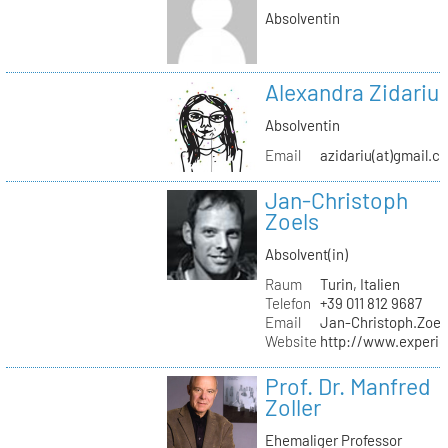
Absolventin
Alexandra Zidariu
Absolventin
Email
azidariu(at)gmail.c
Jan-Christoph
Zoels
Absolvent(in)
Raum
Turin, Italien
Telefon
+39 011 812 9687
Email
Jan-Christoph.Zoel
Website
http://www.experie
Prof. Dr. Manfred
Zoller
Ehemaliger Professor