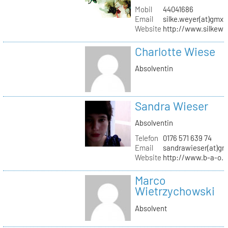
Mobil
44041686
Email
silke.weyer(at)gmx.
Website
http://www.silkewe
Charlotte Wiese
Absolventin
Sandra Wieser
Absolventin
Telefon
0176 571 639 74
Email
sandrawieser(at)gm
Website
http://www.b-a-o.
Marco
Wietrzychowski
Absolvent