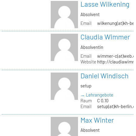
Lasse Wilkening
Absolvent
Email
wilkenung(at)kh-ber
Claudia Wimmer
Absolventin
Email
wimmer-c(at)web.d
Website
http://claudiawim
Daniel Windisch
setup
→ Lehrangebote
Raum
C 0.10
Email
setup(at)kh-berlin.d
Max Winter
Absolvent