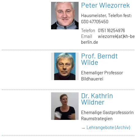
Peter Wiezorrek
Hausmeister, Telefon fest:
030 47705450
Telefon
0151 16254976
Email
wiezorrek(at)kh-ber
berlin.de
Prof. Berndt
Wilde
Ehemaliger Professor
Bildhauerei
Dr. Kathrin
Wildner
Ehemalige Gastprofessorin
Raumstrategien
→ Lehrangebote (Archiv)