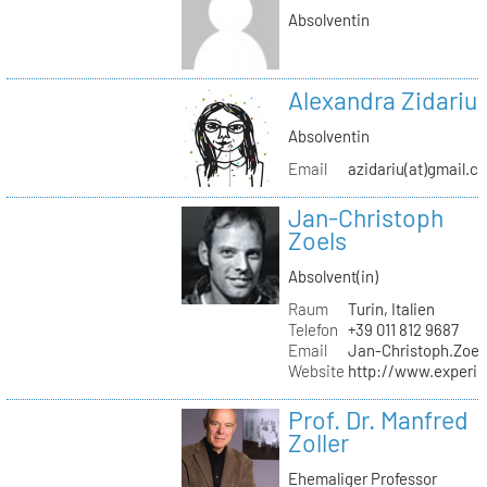
Absolventin
Alexandra Zidariu
Absolventin
Email
azidariu(at)gmail.c
Jan-Christoph
Zoels
Absolvent(in)
Raum
Turin, Italien
Telefon
+39 011 812 9687
Email
Jan-Christoph.Zoel
Website
http://www.experie
Prof. Dr. Manfred
Zoller
Ehemaliger Professor