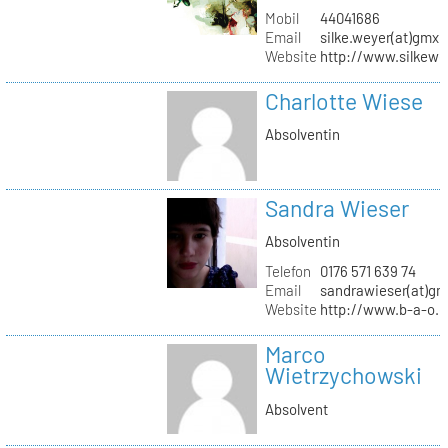
Mobil
44041686
Email
silke.weyer(at)gmx.
Website
http://www.silkewe
Charlotte Wiese
Absolventin
Sandra Wieser
Absolventin
Telefon
0176 571 639 74
Email
sandrawieser(at)gm
Website
http://www.b-a-o.
Marco
Wietrzychowski
Absolvent