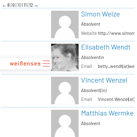
zum
←
8
9
10
11
12
→
Inhalt
Simon Weize
Absolvent
Website
http://www.simonw
Elisabeth Wendt
Absolventin
Email
betty_wendt(at)web
Vincent Wenzel
Absolvent(in)
Email
Vincent.Wenzel(at)k
Matthias Wermke
Absolvent