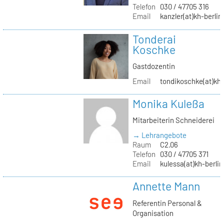
Telefon
030 / 47705 316
Email
kanzler(at)kh-berlin
Tonderai
Koschke
Gastdozentin
Email
tondikoschke(at)kh-
Monika Kuleßa
Mitarbeiterin Schneiderei
→ Lehrangebote
Raum
C2.06
Telefon
030 / 47705 371
Email
kulessa(at)kh-berlin
Annette Mann
Referentin Personal &
Organisation