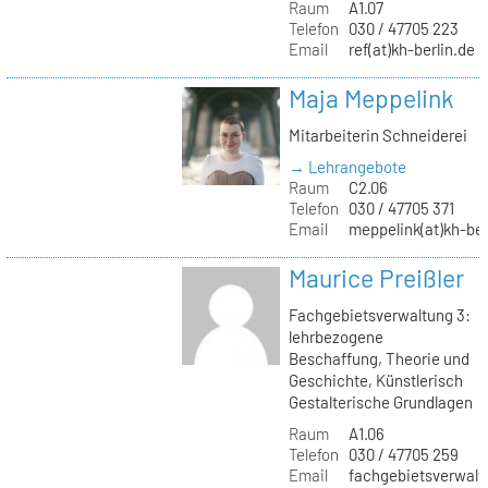
Raum
A1.07
Telefon
030 / 47705 223
Email
ref(at)kh-berlin.de
Maja Meppelink
Mitarbeiterin Schneiderei
→ Lehrangebote
Raum
C2.06
Telefon
030 / 47705 371
Email
meppelink(at)kh-ber
Maurice Preißler
Fachgebietsverwaltung 3:
lehrbezogene
Beschaffung, Theorie und
Geschichte, Künstlerisch
Gestalterische Grundlagen
Raum
A1.06
Telefon
030 / 47705 259
Email
fachgebietsverwaltu