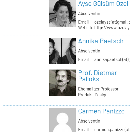
Ayse Gülsüm Ozel
Absolventin
Email
ozelayse(at)gmail.
Website
http://www.ozelay
Annika Paetsch
Absolventin
Email
annikapaetsch(at)g
Prof. Dietmar
Palloks
Ehemaliger Professor
Produkt-Design
Carmen Panizzo
Absolventin
Email
carmen.panizzo(at)