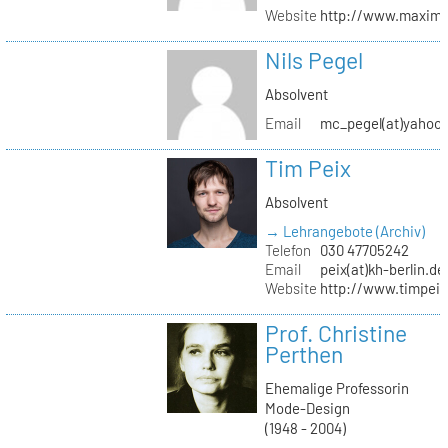
Website
http://www.maximil
Nils Pegel
Absolvent
Email
mc_pegel(at)yahoo.
Tim Peix
Absolvent
→ Lehrangebote (Archiv)
Telefon
030 47705242
Email
peix(at)kh-berlin.de
Website
http://www.timpeix
Prof. Christine
Perthen
Ehemalige Professorin
Mode-Design
(1948 - 2004)