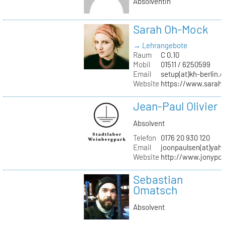
Absolventin
Sarah Oh-Mock
→ Lehrangebote
Raum
C 0.10
Mobil
01511 / 6250599
Email
setup(at)kh-berlin.d
Website
https://www.sarah
Jean-Paul Olivier
Absolvent
Telefon
0176 20 930 120
Email
joonpaulsen(at)yah
Website
http://www.jonypon
Sebastian
Omatsch
Absolvent