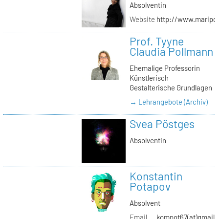
Absolventin
Website
http://www.maripol
Prof. Tyyne
Claudia Pollmann
Ehemalige Professorin
Künstlerisch
Gestalterische Grundlagen
→ Lehrangebote (Archiv)
Svea Pöstges
Absolventin
Konstantin
Potapov
Absolvent
Email
kompot67(at)gmail