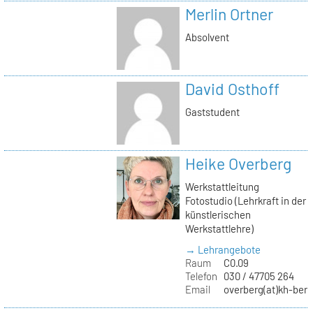
Merlin Ortner
Absolvent
David Osthoff
Gaststudent
Heike Overberg
Werkstattleitung
Fotostudio (Lehrkraft in der
künstlerischen
Werkstattlehre)
→ Lehrangebote
Raum
C0.09
Telefon
030 / 47705 264
Email
overberg(at)kh-berl