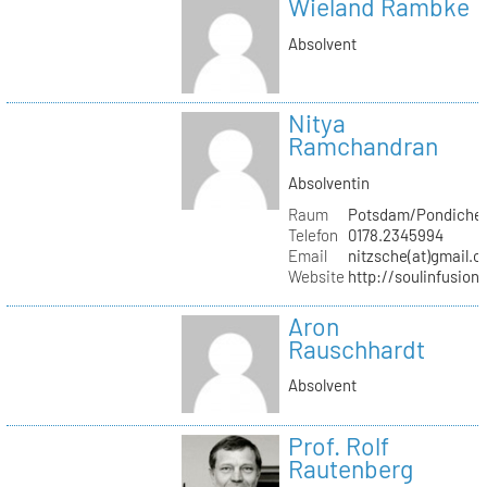
Wieland Rambke
Absolvent
Nitya
Ramchandran
Absolventin
Raum
Potsdam/Pondicher
Telefon
0178.2345994
Email
nitzsche(at)gmail.
Website
http://soulinfusion
Aron
Rauschhardt
Absolvent
Prof. Rolf
Rautenberg