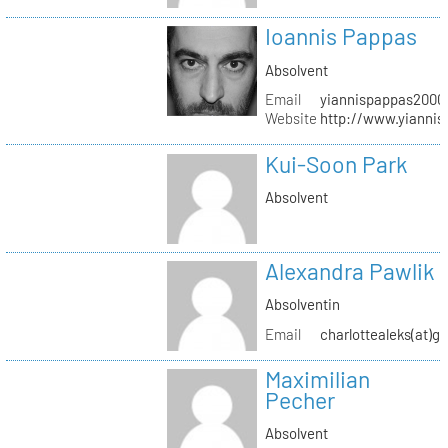
Ioannis Pappas
Absolvent
Email
yiannispappas2000(
Website
http://www.yianni
Kui-Soon Park
Absolvent
Alexandra Pawlik
Absolventin
Email
charlottealeks(at)g
Maximilian
Pecher
Absolvent