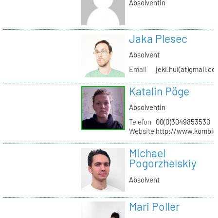
Absolventin
Jaka Plesec
Absolvent
Email
jeki.hui(at)gmail.c
Katalin Pöge
Absolventin
Telefon
00(0)3049853530
Website
http://www.kombig
Michael
Pogorzhelskiy
Absolvent
Mari Poller