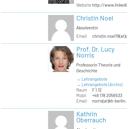
Website
http://www.linked
Christin Noel
Absolventin
Email
christin.noel78(at)
Prof. Dr. Lucy
Norris
Professorin Theorie und
Geschichte
→ Lehrangebote
→ Lehrangebote (Archiv)
Raum
F 1.12
Mobil
+49 178 2056533
Email
norris(at)kh-berlin.
Kathrin
Oberrauch