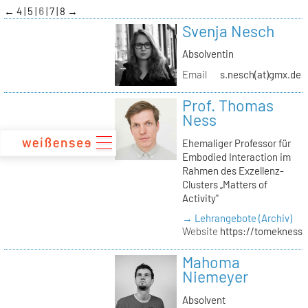
zum
←
4
5
6
7
8
→
Inhalt
Svenja Nesch
Absolventin
Email
s.nesch(at)gmx.de
Prof. Thomas
Ness
Ehemaliger Professor für
Embodied Interaction im
Rahmen des Exzellenz-
Clusters „Matters of
Activity"
→ Lehrangebote (Archiv)
Website
https://tomekness.
Mahoma
Niemeyer
Absolvent