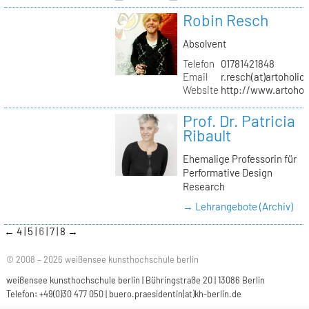
Robin Resch
Absolvent
Telefon
01781421848
Email
r.resch(at)artoholics
Website
http://www.artoholi
Prof. Dr. Patricia
Ribault
Ehemalige Professorin für
Performative Design
Research
→ Lehrangebote (Archiv)
←
4
5
6
7
8
→
© 2008 – 2026 weißensee kunsthochschule berlin
weißensee kunsthochschule berlin | Bühringstraße 20 | 13086 Berlin
Telefon: +49(0)30 477 050 |
buero.praesidentin(at)kh-berlin.de