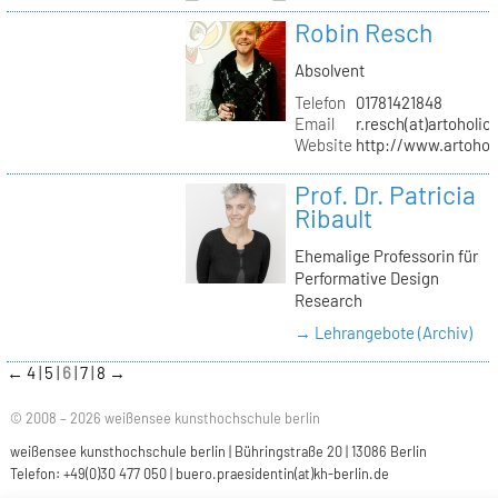
Robin Resch
Absolvent
Telefon
01781421848
Email
r.resch(at)artoholics
Website
http://www.artoholi
Prof. Dr. Patricia
Ribault
Ehemalige Professorin für
Performative Design
Research
→ Lehrangebote (Archiv)
←
4
5
6
7
8
→
© 2008 – 2026 weißensee kunsthochschule berlin
weißensee kunsthochschule berlin | Bühringstraße 20 | 13086 Berlin
Telefon: +49(0)30 477 050 |
buero.praesidentin(at)kh-berlin.de