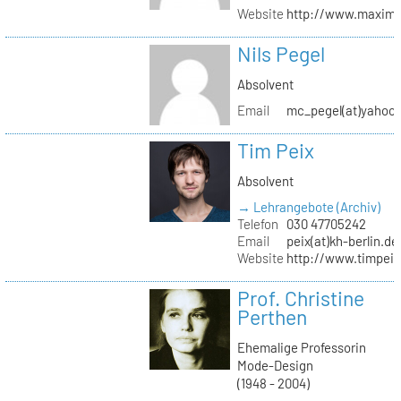
Website
http://www.maximil
Nils Pegel
Absolvent
Email
mc_pegel(at)yahoo.
Tim Peix
Absolvent
→ Lehrangebote (Archiv)
Telefon
030 47705242
Email
peix(at)kh-berlin.de
Website
http://www.timpeix
Prof. Christine
Perthen
Ehemalige Professorin
Mode-Design
(1948 - 2004)