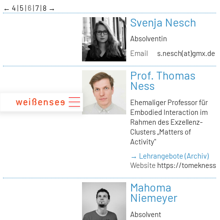
zum
←
4
5
6
7
8
→
Inhalt
Svenja Nesch
Absolventin
Email
s.nesch(at)gmx.de
Prof. Thomas
Ness
Ehemaliger Professor für
Embodied Interaction im
Rahmen des Exzellenz-
Clusters „Matters of
Activity"
→ Lehrangebote (Archiv)
Website
https://tomekness.
Mahoma
Niemeyer
Absolvent