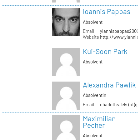
Ioannis Pappas
Absolvent
Email
yiannispappas2000(
Website
http://www.yianni
Kui-Soon Park
Absolvent
Alexandra Pawlik
Absolventin
Email
charlottealeks(at)g
Maximilian
Pecher
Absolvent