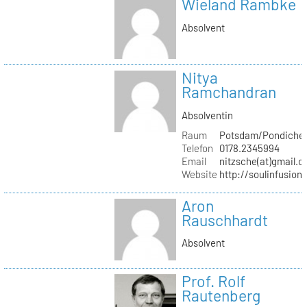
Wieland Rambke
Absolvent
Nitya
Ramchandran
Absolventin
Raum
Potsdam/Pondicher
Telefon
0178.2345994
Email
nitzsche(at)gmail.
Website
http://soulinfusion
Aron
Rauschhardt
Absolvent
Prof. Rolf
Rautenberg