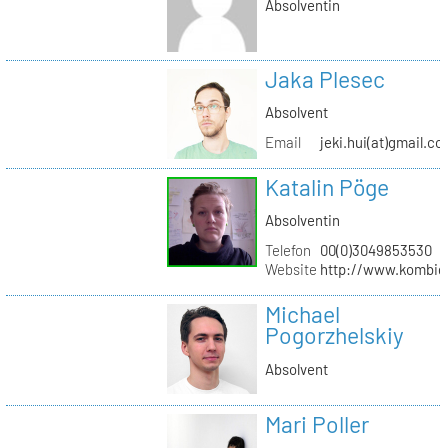
Absolventin
Jaka Plesec
Absolvent
Email
jeki.hui(at)gmail.c
Katalin Pöge
Absolventin
Telefon
00(0)3049853530
Website
http://www.kombig
Michael
Pogorzhelskiy
Absolvent
Mari Poller