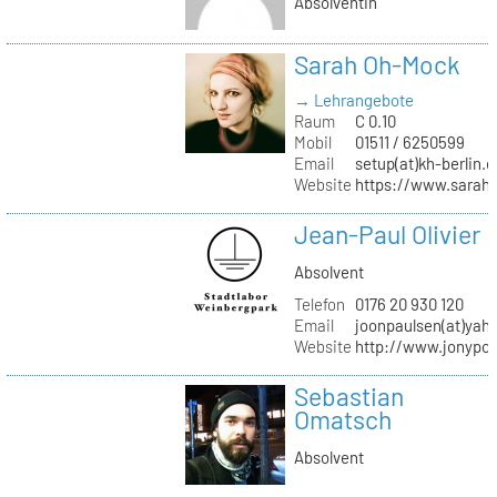
Absolventin
Sarah Oh-Mock
→ Lehrangebote
Raum
C 0.10
Mobil
01511 / 6250599
Email
setup(at)kh-berlin.d
Website
https://www.sarah
Jean-Paul Olivier
Absolvent
Telefon
0176 20 930 120
Email
joonpaulsen(at)yah
Website
http://www.jonypon
Sebastian
Omatsch
Absolvent