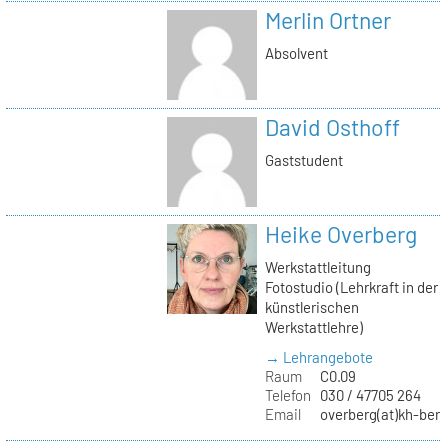
Merlin Ortner
Absolvent
David Osthoff
Gaststudent
Heike Overberg
Werkstattleitung
Fotostudio (Lehrkraft in der
künstlerischen
Werkstattlehre)
→ Lehrangebote
Raum
C0.09
Telefon
030 / 47705 264
Email
overberg(at)kh-berl