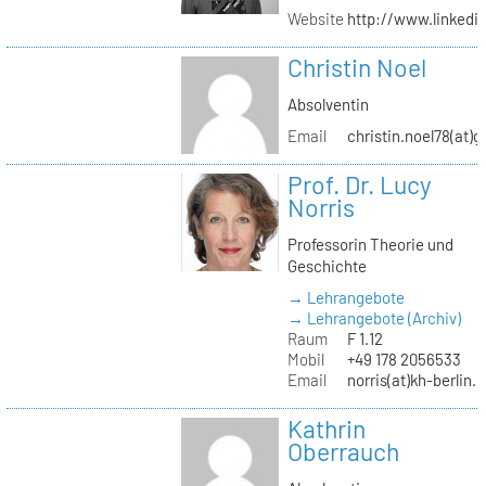
Website
http://www.linked
Christin Noel
Absolventin
Email
christin.noel78(at)
Prof. Dr. Lucy
Norris
Professorin Theorie und
Geschichte
→ Lehrangebote
→ Lehrangebote (Archiv)
Raum
F 1.12
Mobil
+49 178 2056533
Email
norris(at)kh-berlin.
Kathrin
Oberrauch