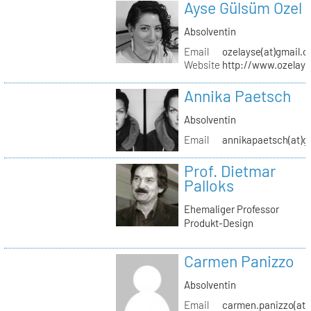
Ayse Gülsüm Ozel
Absolventin
Email
ozelayse(at)gmail.
Website
http://www.ozelay
Annika Paetsch
Absolventin
Email
annikapaetsch(at)g
Prof. Dietmar
Palloks
Ehemaliger Professor
Produkt-Design
Carmen Panizzo
Absolventin
Email
carmen.panizzo(at)