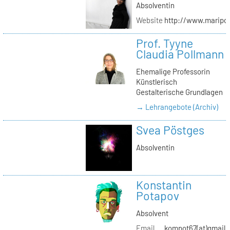
Absolventin
Website
http://www.maripol
Prof. Tyyne
Claudia Pollmann
Ehemalige Professorin
Künstlerisch
Gestalterische Grundlagen
→ Lehrangebote (Archiv)
Svea Pöstges
Absolventin
Konstantin
Potapov
Absolvent
Email
kompot67(at)gmail