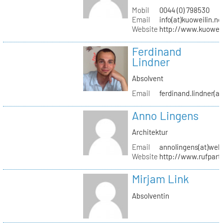
Mobil
0044 (0) 798530
Email
info(at)kuoweilin.ne
Website
http://www.kuoweil
Ferdinand
Lindner
Absolvent
Email
ferdinand.lindner(a
Anno Lingens
Architektur
Email
annolingens(at)web
Website
http://www.rufpart
Mirjam Link
Absolventin