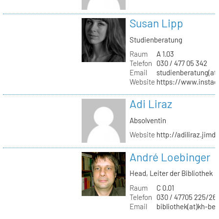
Susan Lipp
Studienberatung
Raum
A 1.03
Telefon
030 / 477 05 342
Email
studienberatung(at)
Website
https://www.instag
Adi Liraz
Absolventin
Website
http://adiliraz.jim
André Loebinger
Head, Leiter der Bibliothek
Raum
C 0.01
Telefon
030 / 47705 225/26
Email
bibliothek(at)kh-ber