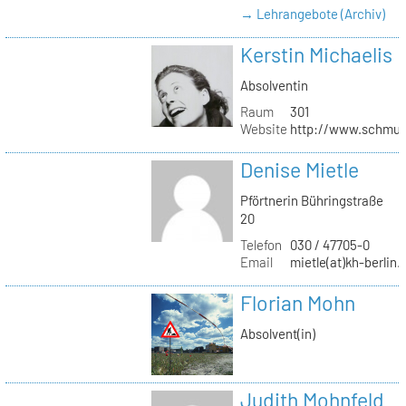
→ Lehrangebote (Archiv)
Kerstin Michaelis
Absolventin
Raum
301
Website
http://www.schmu
Denise Mietle
Pförtnerin Bühringstraße
20
Telefon
030 / 47705-0
Email
mietle(at)kh-berlin.
Florian Mohn
Absolvent(in)
Judith Mohnfeld