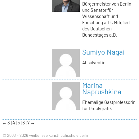
Bürgermeister von Berlin
und Senator für
Wissenschaft und
Forschung a.D., Mitglied
des Deutschen
Bundestages a.D.
Sumiyo Nagai
Absolventin
Marina
Naprushkina
Ehemalige Gastprofessorin
für Druckgrafik
←
3
4
5
6
7
→
© 2008 – 2026 weißensee kunsthochschule berlin