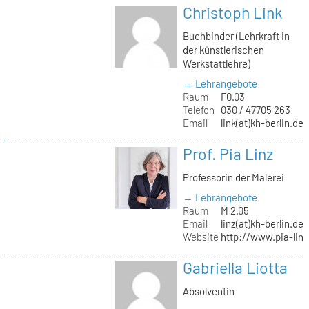
Christoph Link
Buchbinder (Lehrkraft in
der künstlerischen
Werkstattlehre)
→ Lehrangebote
Raum
F0.03
Telefon
030 / 47705 263
Email
link(at)kh-berlin.de
Prof. Pia Linz
Professorin der Malerei
→ Lehrangebote
Raum
M 2.05
Email
linz(at)kh-berlin.de
Website
http://www.pia-lin
Gabriella Liotta
Absolventin