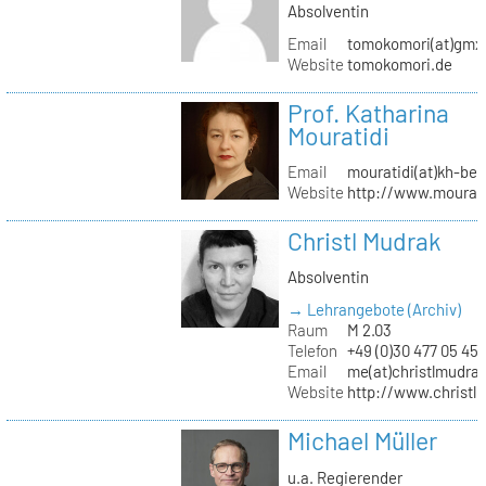
Absolventin
Email
tomokomori(at)gmx
Website
tomokomori.de
Prof. Katharina
Mouratidi
Email
mouratidi(at)kh-ber
Website
http://www.mourati
Christl Mudrak
Absolventin
→ Lehrangebote (Archiv)
Raum
M 2.03
Telefon
+49 (0)30 477 05 45
Email
me(at)christlmudra
Website
http://www.christ
Michael Müller
u.a. Regierender