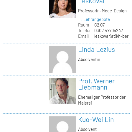
Leskovar
Professorin, Mode-Design
→ Lehrangebote
Raum
C2.07
Telefon
030 / 47705247
Email
leskovar(at)kh-berli
Linda Lezius
Absolventin
Prof. Werner
Liebmann
Ehemaliger Professor der
Malerei
Kuo-Wei Lin
Absolvent