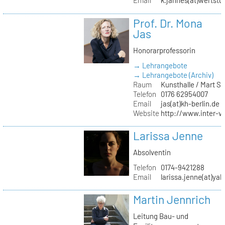
Email
k.jahnes(at)wertstu
Prof. Dr. Mona
Jas
Honorarprofessorin
→ Lehrangebote
→ Lehrangebote (Archiv)
Raum
Kunsthalle / Mart 
Telefon
0176 62954007
Email
jas(at)kh-berlin.de
Website
http://www.inter-v
Larissa Jenne
Absolventin
Telefon
0174-9421288
Email
larissa.jenne(at)ya
Martin Jennrich
Leitung Bau- und