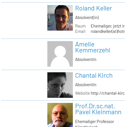
Roland Keller
Absolvent(in)
Raum
Ehemaliger, jetzt in
Email
rolandkeller(at)hot
Amelie
Kemmerzehl
Absolventin
Chantal Kirch
Absolventin
Website
http://chantal-kirc
Prof.Dr.sc.nat.
Pavel Kleinmann
Ehemaliger Professor
Künstlerisch