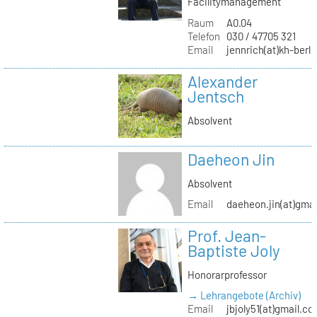
Facilitymanagement
Raum
A0.04
Telefon
030 / 47705 321
Email
jennrich(at)kh-berli
Alexander
Jentsch
Absolvent
Daeheon Jin
Absolvent
Email
daeheon.jin(at)gma
Prof. Jean-
Baptiste Joly
Honorarprofessor
→ Lehrangebote (Archiv)
Email
jbjoly51(at)gmail.c