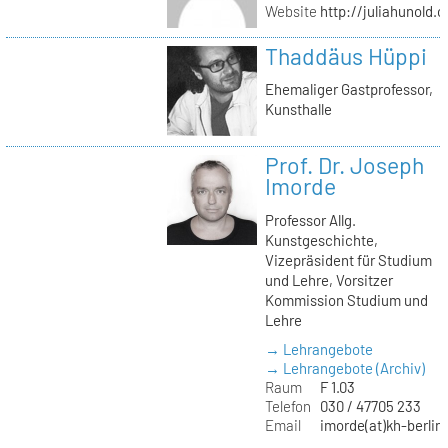
Website
http://juliahunold.
Thaddäus Hüppi
Ehemaliger Gastprofessor,
Kunsthalle
Prof. Dr. Joseph
Imorde
Professor Allg.
Kunstgeschichte,
Vizepräsident für Studium
und Lehre, Vorsitzer
Kommission Studium und
Lehre
→ Lehrangebote
→ Lehrangebote (Archiv)
Raum
F 1.03
Telefon
030 / 47705 233
Email
imorde(at)kh-berlin