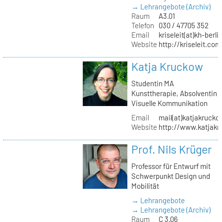
→ Lehrangebote (Archiv)
Raum
A3.01
Telefon
030 / 47705 352
Email
kriseleit(at)kh-berli
Website
http://kriseleit.com
Katja Kruckow
Studentin MA
Kunsttherapie, Absolventin
Visuelle Kommunikation
Email
mail(at)katjakrucko
Website
http://www.katjakr
Prof. Nils Krüger
Professor für Entwurf mit
Schwerpunkt Design und
Mobilität
→ Lehrangebote
→ Lehrangebote (Archiv)
Raum
C 3.06