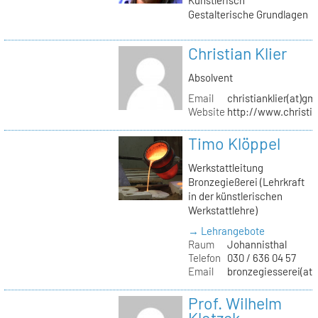
Gestalterische Grundlagen
Christian Klier
Absolvent
Email
christianklier(at)gm
Website
http://www.christia
Timo Klöppel
Werkstattleitung
Bronzegießerei (Lehrkraft
in der künstlerischen
Werkstattlehre)
→ Lehrangebote
Raum
Johannisthal
Telefon
030 / 636 04 57
Email
bronzegiesserei(at)
Prof. Wilhelm