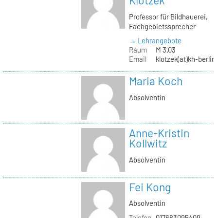
Klotzek
Professor für Bildhauerei,
Fachgebietssprecher
→ Lehrangebote
Raum
M 3.03
Email
klotzek(at)kh-berlin
Maria Koch
Absolventin
Anne-Kristin
Kollwitz
Absolventin
Fei Kong
Absolventin
Telefon
017683095409