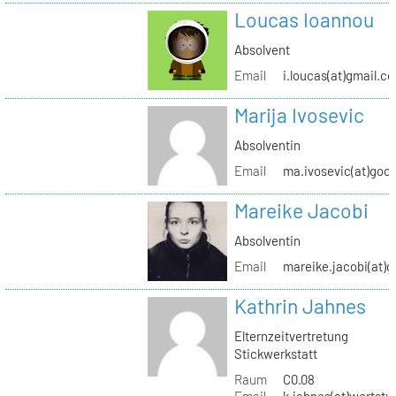
Loucas Ioannou
Absolvent
Email
i.loucas(at)gmail.c
Marija Ivosevic
Absolventin
Email
ma.ivosevic(at)goo
Mareike Jacobi
Absolventin
Email
mareike.jacobi(at)
Kathrin Jahnes
Elternzeitvertretung
Stickwerkstatt
Raum
C0.08