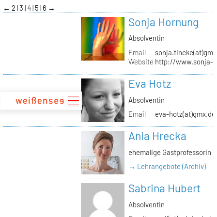
zum
←
2
3
4
5
6
→
Inhalt
Sonja Hornung
Absolventin
Email
sonja.tineke(at)gma
Website
http://www.sonja-
Eva Hotz
Absolventin
Email
eva-hotz(at)gmx.de
Ania Hrecka
ehemalige Gastprofessorin
→ Lehrangebote (Archiv)
Sabrina Hubert
Absolventin