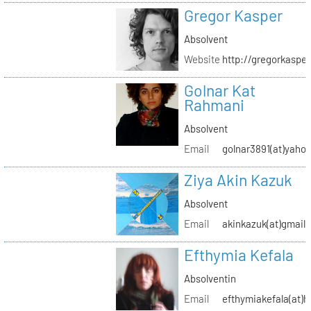
Gregor Kasper
Absolvent
Website
http://gregorkasper
Golnar Kat
Rahmani
Absolvent
Email
golnar3891(at)yaho
Ziya Akin Kazuk
Absolvent
Email
akinkazuk(at)gmail
Efthymia Kefala
Absolventin
Email
efthymiakefala(at)h