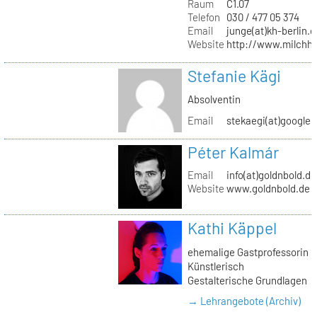
Raum
C1.07
Telefon
030 / 477 05 374
Email
junge(at)kh-berlin.d
Website
http://www.milchho
Stefanie Kägi
Absolventin
Email
stekaegi(at)google
Péter Kalmár
Email
info(at)goldnbold.de
Website
www.goldnbold.de
Kathi Käppel
ehemalige Gastprofessorin
Künstlerisch
Gestalterische Grundlagen
→ Lehrangebote (Archiv)