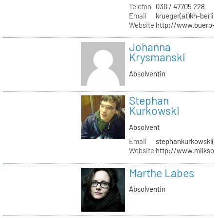
Telefon
030 / 47705 228
Email
krueger(at)kh-berlin
Website
http://www.buero-
Johanna
Krysmanski
Absolventin
Stephan
Kurkowski
Absolvent
Email
stephankurkowski(a
Website
http://www.milksou
Marthe Labes
Absolventin