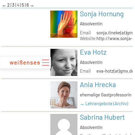
zum
←
2
3
4
5
6
→
Inhalt
Sonja Hornung
Absolventin
Email
sonja.tineke(at)gma
Website
http://www.sonja-
Eva Hotz
Absolventin
Email
eva-hotz(at)gmx.de
Ania Hrecka
ehemalige Gastprofessorin
→ Lehrangebote (Archiv)
Sabrina Hubert
Absolventin