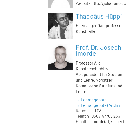
Website
http://juliahunold.
Thaddäus Hüppi
Ehemaliger Gastprofessor,
Kunsthalle
Prof. Dr. Joseph
Imorde
Professor Allg.
Kunstgeschichte,
Vizepräsident für Studium
und Lehre, Vorsitzer
Kommission Studium und
Lehre
→ Lehrangebote
→ Lehrangebote (Archiv)
Raum
F 1.03
Telefon
030 / 47705 233
Email
imorde(at)kh-berlin