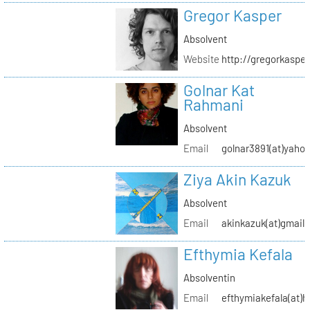
Gregor Kasper
Absolvent
Website
http://gregorkasper
Golnar Kat
Rahmani
Absolvent
Email
golnar3891(at)yaho
Ziya Akin Kazuk
Absolvent
Email
akinkazuk(at)gmail
Efthymia Kefala
Absolventin
Email
efthymiakefala(at)h