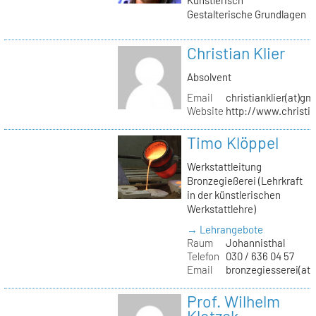
Gestalterische Grundlagen
Christian Klier
Absolvent
Email
christianklier(at)gm
Website
http://www.christia
Timo Klöppel
Werkstattleitung
Bronzegießerei (Lehrkraft
in der künstlerischen
Werkstattlehre)
→ Lehrangebote
Raum
Johannisthal
Telefon
030 / 636 04 57
Email
bronzegiesserei(at)
Prof. Wilhelm