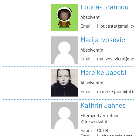
Loucas Ioannou
Absolvent
Email
i.loucas(at)gmail.c
Marija Ivosevic
Absolventin
Email
ma.ivosevic(at)goo
Mareike Jacobi
Absolventin
Email
mareike.jacobi(at)
Kathrin Jahnes
Elternzeitvertretung
Stickwerkstatt
Raum
C0.08