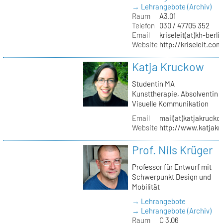
→ Lehrangebote (Archiv)
Raum
A3.01
Telefon
030 / 47705 352
Email
kriseleit(at)kh-berli
Website
http://kriseleit.com
Katja Kruckow
Studentin MA
Kunsttherapie, Absolventin
Visuelle Kommunikation
Email
mail(at)katjakrucko
Website
http://www.katjakr
Prof. Nils Krüger
Professor für Entwurf mit
Schwerpunkt Design und
Mobilität
→ Lehrangebote
→ Lehrangebote (Archiv)
Raum
C 3.06