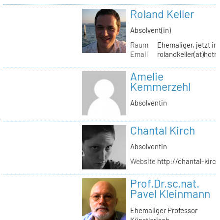
Roland Keller
Absolvent(in)
Raum
Ehemaliger, jetzt in
Email
rolandkeller(at)hot
Amelie
Kemmerzehl
Absolventin
Chantal Kirch
Absolventin
Website
http://chantal-kirc
Prof.Dr.sc.nat.
Pavel Kleinmann
Ehemaliger Professor
Künstlerisch