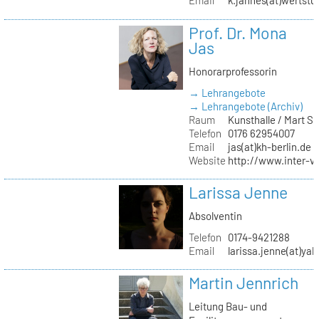
Email
k.jahnes(at)wertstu
Prof. Dr. Mona
Jas
Honorarprofessorin
→ Lehrangebote
→ Lehrangebote (Archiv)
Raum
Kunsthalle / Mart 
Telefon
0176 62954007
Email
jas(at)kh-berlin.de
Website
http://www.inter-v
Larissa Jenne
Absolventin
Telefon
0174-9421288
Email
larissa.jenne(at)ya
Martin Jennrich
Leitung Bau- und