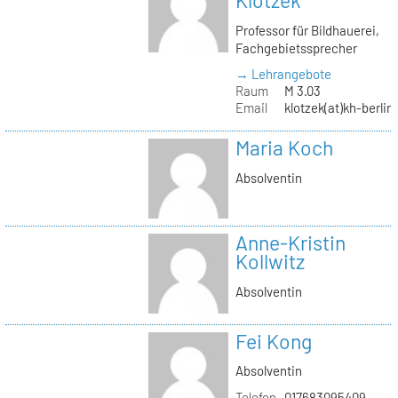
Klotzek
Professor für Bildhauerei,
Fachgebietssprecher
→ Lehrangebote
Raum
M 3.03
Email
klotzek(at)kh-berlin
Maria Koch
Absolventin
Anne-Kristin
Kollwitz
Absolventin
Fei Kong
Absolventin
Telefon
017683095409