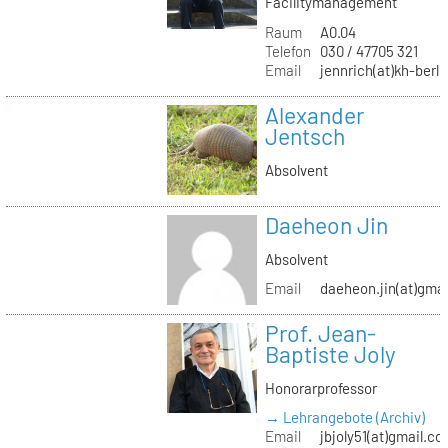
Facilitymanagement
Raum
A0.04
Telefon
030 / 47705 321
Email
jennrich(at)kh-berli
Alexander
Jentsch
Absolvent
Daeheon Jin
Absolvent
Email
daeheon.jin(at)gma
Prof. Jean-
Baptiste Joly
Honorarprofessor
→ Lehrangebote (Archiv)
Email
jbjoly51(at)gmail.c