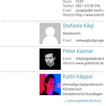
Raum
C1.07
Telefon
030 / 477 05 374
Email
junge(at)kh-berlin.d
Website
http://www.milchho
Stefanie Kägi
Absolventin
Email
stekaegi(at)google
Péter Kalmár
Email
info(at)goldnbold.de
Website
www.goldnbold.de
Kathi Käppel
ehemalige Gastprofessorin
Künstlerisch
Gestalterische Grundlagen
→ Lehrangebote (Archiv)