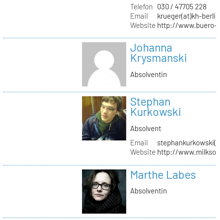
Telefon
030 / 47705 228
Email
krueger(at)kh-berlin
Website
http://www.buero-
Johanna
Krysmanski
Absolventin
Stephan
Kurkowski
Absolvent
Email
stephankurkowski(a
Website
http://www.milksou
Marthe Labes
Absolventin