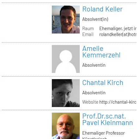
Roland Keller
Absolvent(in)
Raum
Ehemaliger, jetzt in
Email
rolandkeller(at)hot
Amelie
Kemmerzehl
Absolventin
Chantal Kirch
Absolventin
Website
http://chantal-kirc
Prof.Dr.sc.nat.
Pavel Kleinmann
Ehemaliger Professor
Künstlerisch