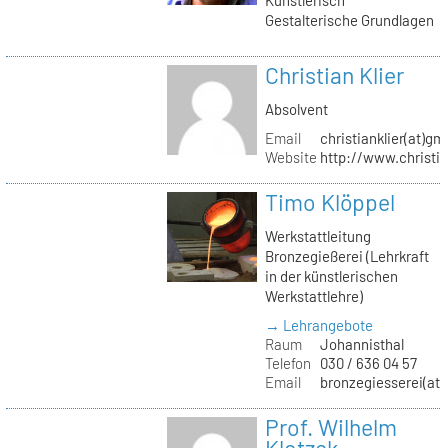
Gestalterische Grundlagen
Christian Klier
Absolvent
Email
christianklier(at)gm
Website
http://www.christia
Timo Klöppel
Werkstattleitung
Bronzegießerei (Lehrkraft
in der künstlerischen
Werkstattlehre)
→ Lehrangebote
Raum
Johannisthal
Telefon
030 / 636 04 57
Email
bronzegiesserei(at)
Prof. Wilhelm