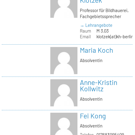
Klotzek
Professor für Bildhauerei,
Fachgebietssprecher
→ Lehrangebote
Raum
M 3.03
Email
klotzek(at)kh-berlin
Maria Koch
Absolventin
Anne-Kristin
Kollwitz
Absolventin
Fei Kong
Absolventin
Telefon
017683095409