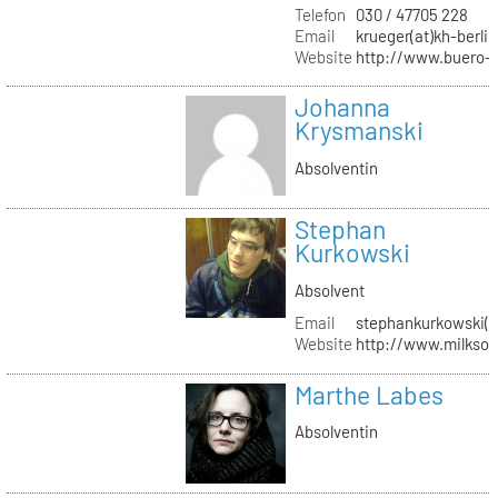
Telefon
030 / 47705 228
Email
krueger(at)kh-berlin
Website
http://www.buero-
Johanna
Krysmanski
Absolventin
Stephan
Kurkowski
Absolvent
Email
stephankurkowski(a
Website
http://www.milksou
Marthe Labes
Absolventin