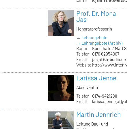
Email
k.jahnes(at)wertstu
Prof. Dr. Mona
Jas
Honorarprofessorin
→ Lehrangebote
→ Lehrangebote (Archiv)
Raum
Kunsthalle / Mart 
Telefon
0176 62954007
Email
jas(at)kh-berlin.de
Website
http://www.inter-v
Larissa Jenne
Absolventin
Telefon
0174-9421288
Email
larissa.jenne(at)ya
Martin Jennrich
Leitung Bau- und