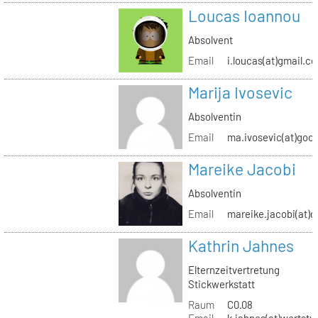
Loucas Ioannou
Absolvent
Email
i.loucas(at)gmail.c
Marija Ivosevic
Absolventin
Email
ma.ivosevic(at)goo
Mareike Jacobi
Absolventin
Email
mareike.jacobi(at)
Kathrin Jahnes
Elternzeitvertretung
Stickwerkstatt
Raum
C0.08