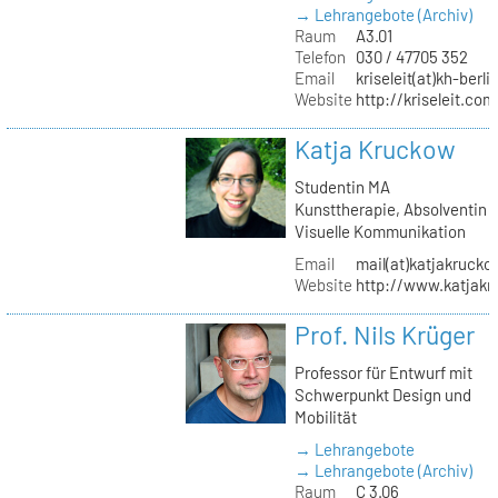
→ Lehrangebote (Archiv)
Raum
A3.01
Telefon
030 / 47705 352
Email
kriseleit(at)kh-berli
Website
http://kriseleit.com
Katja Kruckow
Studentin MA
Kunsttherapie, Absolventin
Visuelle Kommunikation
Email
mail(at)katjakrucko
Website
http://www.katjakr
Prof. Nils Krüger
Professor für Entwurf mit
Schwerpunkt Design und
Mobilität
→ Lehrangebote
→ Lehrangebote (Archiv)
Raum
C 3.06