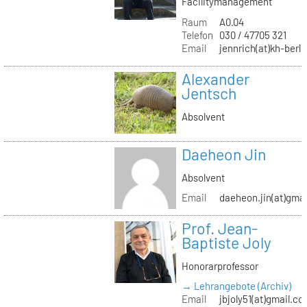
Facilitymanagement
Raum
A0.04
Telefon
030 / 47705 321
Email
jennrich(at)kh-berli
Alexander
Jentsch
Absolvent
Daeheon Jin
Absolvent
Email
daeheon.jin(at)gma
Prof. Jean-
Baptiste Joly
Honorarprofessor
→ Lehrangebote (Archiv)
Email
jbjoly51(at)gmail.c