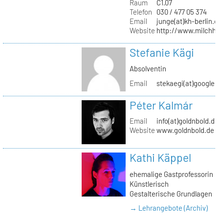
Raum
C1.07
Telefon
030 / 477 05 374
Email
junge(at)kh-berlin.d
Website
http://www.milchho
Stefanie Kägi
Absolventin
Email
stekaegi(at)google
Péter Kalmár
Email
info(at)goldnbold.de
Website
www.goldnbold.de
Kathi Käppel
ehemalige Gastprofessorin
Künstlerisch
Gestalterische Grundlagen
→ Lehrangebote (Archiv)