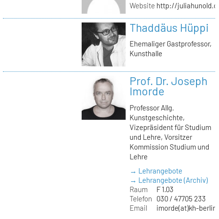
Website
http://juliahunold.
Thaddäus Hüppi
Ehemaliger Gastprofessor,
Kunsthalle
Prof. Dr. Joseph
Imorde
Professor Allg.
Kunstgeschichte,
Vizepräsident für Studium
und Lehre, Vorsitzer
Kommission Studium und
Lehre
→ Lehrangebote
→ Lehrangebote (Archiv)
Raum
F 1.03
Telefon
030 / 47705 233
Email
imorde(at)kh-berlin