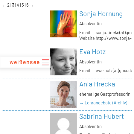
zum
←
2
3
4
5
6
→
Inhalt
Sonja Hornung
Absolventin
Email
sonja.tineke(at)gma
Website
http://www.sonja-
Eva Hotz
Absolventin
Email
eva-hotz(at)gmx.de
Ania Hrecka
ehemalige Gastprofessorin
→ Lehrangebote (Archiv)
Sabrina Hubert
Absolventin