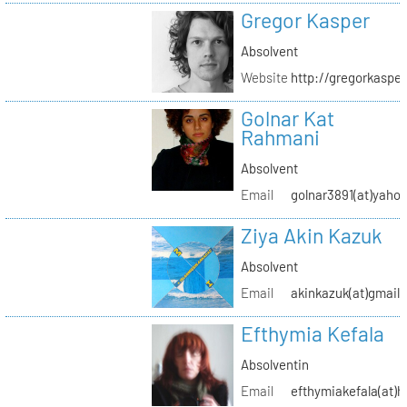
Gregor Kasper
Absolvent
Website
http://gregorkasper
Golnar Kat
Rahmani
Absolvent
Email
golnar3891(at)yaho
Ziya Akin Kazuk
Absolvent
Email
akinkazuk(at)gmail
Efthymia Kefala
Absolventin
Email
efthymiakefala(at)h