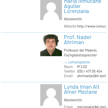
Maria Ixmucané
Aguilar
Lorenzana
Absolventin
Website
http://www.ixmuca
Prof. Nader
Ahriman
Professor der Malerei,
Fachgebietssprecher
→ Lehrangebote
Raum
M 2.02
Telefon
030 / 477 05 454
Email
ahriman(at)kh-berli
Lynda Iman Ait
Amer Meziane
Absolventin
Email
meziane(at)kh-berli