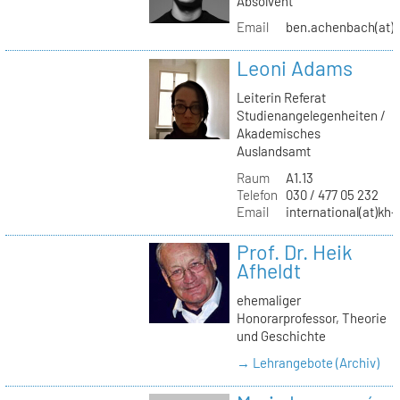
Absolvent
Email
ben.achenbach(at)
Leoni Adams
Leiterin Referat
Studienangelegenheiten /
Akademisches
Auslandsamt
Raum
A1.13
Telefon
030 / 477 05 232
Email
international(at)kh-
Prof. Dr. Heik
Afheldt
ehemaliger
Honorarprofessor, Theorie
und Geschichte
→ Lehrangebote (Archiv)