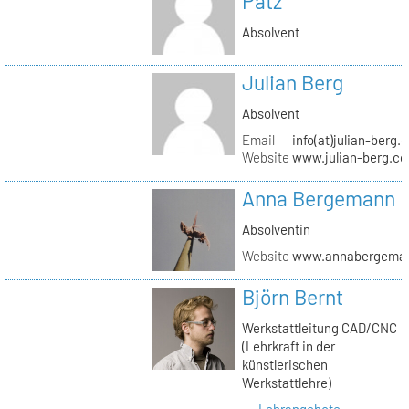
Pätz
Absolvent
Julian Berg
Absolvent
Email
info(at)julian-berg.
Website
www.julian-berg.c
Anna Bergemann
Absolventin
Website
www.annabergema
Björn Bernt
Werkstattleitung CAD/CNC
(Lehrkraft in der
künstlerischen
Werkstattlehre)