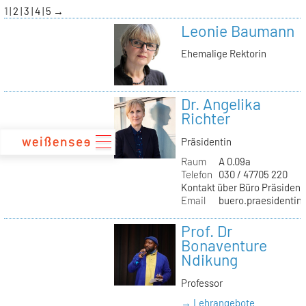
zum
1
2
3
4
5
→
Inhalt
Leonie Baumann
Ehemalige Rektorin
Dr. Angelika
Richter
Präsidentin
Raum
A 0.09a
Telefon
030 / 47705 220
Kontakt über Büro Präsident
Email
buero.praesidentin(
Prof. Dr
Bonaventure
Ndikung
Professor
→ Lehrangebote