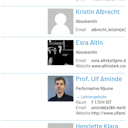
Kristin Albrecht
Absolventin
Email
albrecht_kristin(at
Esra Altin
Absolventin
Email
esra.altin(at)gmx.d
Website
www.altinstark.co
Prof. Ulf Aminde
Performative Räume
→ Lehrangebote
Raum
F 1.11/H 107
Email
aminde(at)kh-berlin
Website
http://www.ulfamin
Henriette Klara