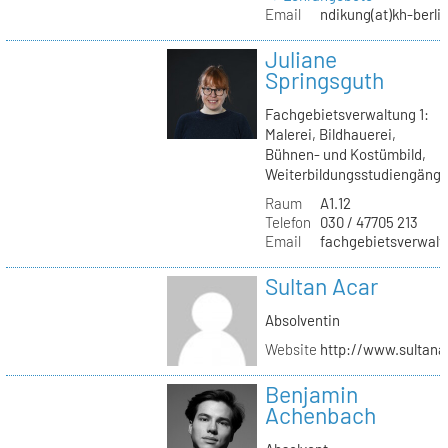
Email
ndikung(at)kh-berli
Juliane
Springsguth
Fachgebietsverwaltung 1:
Malerei, Bildhauerei,
Bühnen- und Kostümbild,
Weiterbildungsstudiengäng
Raum
A1.12
Telefon
030 / 47705 213
Email
fachgebietsverwaltu
Sultan Acar
Absolventin
Website
http://www.sultana
Benjamin
Achenbach