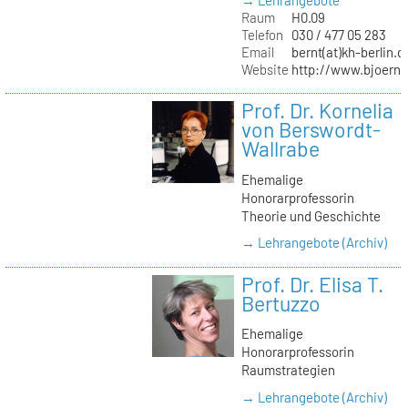
→ Lehrangebote
Raum
H0.09
Telefon
030 / 477 05 283
Email
bernt(at)kh-berlin.d
Website
http://www.bjoernb
Prof. Dr. Kornelia
von Berswordt-
Wallrabe
Ehemalige
Honorarprofessorin
Theorie und Geschichte
→ Lehrangebote (Archiv)
Prof. Dr. Elisa T.
Bertuzzo
Ehemalige
Honorarprofessorin
Raumstrategien
→ Lehrangebote (Archiv)