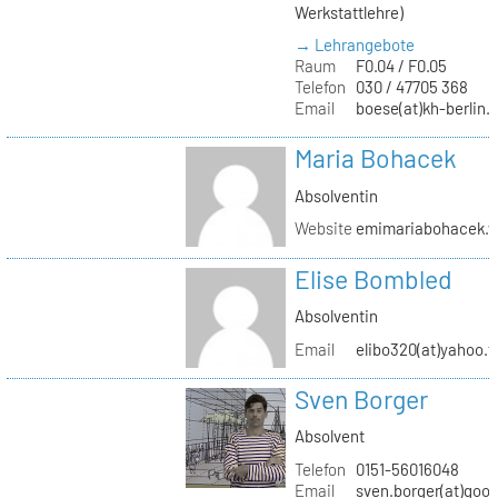
Werkstattlehre)
→ Lehrangebote
Raum
F0.04 / F0.05
Telefon
030 / 47705 368
Email
boese(at)kh-berlin.
Maria Bohacek
Absolventin
Website
emimariabohacek.w
Elise Bombled
Absolventin
Email
elibo320(at)yahoo.f
Sven Borger
Absolvent
Telefon
0151-56016048
Email
sven.borger(at)goo