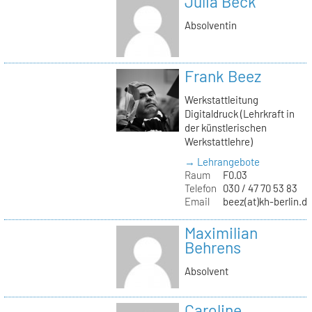
Julia Beck
Absolventin
Frank Beez
Werkstattleitung
Digitaldruck (Lehrkraft in
der künstlerischen
Werkstattlehre)
→ Lehrangebote
Raum
F0.03
Telefon
030 / 47 70 53 83
Email
beez(at)kh-berlin.d
Maximilian
Behrens
Absolvent
Caroline