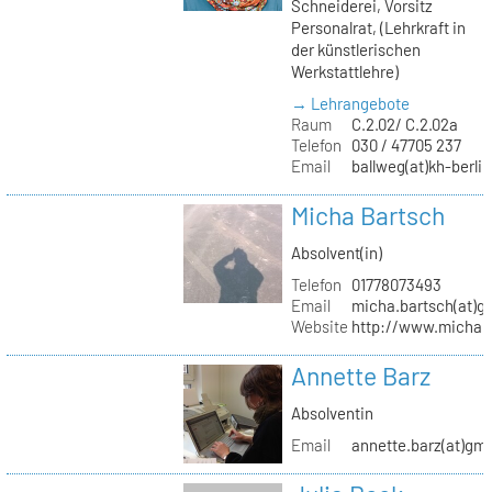
Schneiderei, Vorsitz
Personalrat, (Lehrkraft in
der künstlerischen
Werkstattlehre)
→ Lehrangebote
Raum
C.2.02/ C.2.02a
Telefon
030 / 47705 237
Email
ballweg(at)kh-berlin
Micha Bartsch
Absolvent(in)
Telefon
01778073493
Email
micha.bartsch(at)g
Website
http://www.michaba
Annette Barz
Absolventin
Email
annette.barz(at)gm