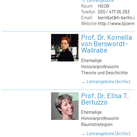
→ Lehrangebote
Raum
H0.09
Telefon
030 / 477 05 283
Email
bernt(at)kh-berlin.d
Website
http://www.bjoernb
Prof. Dr. Kornelia
von Berswordt-
Wallrabe
Ehemalige
Honorarprofessorin
Theorie und Geschichte
→ Lehrangebote (Archiv)
Prof. Dr. Elisa T.
Bertuzzo
Ehemalige
Honorarprofessorin
Raumstrategien
→ Lehrangebote (Archiv)