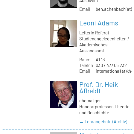
Absolvent
Email
ben.achenbach(at)
Leoni Adams
Leiterin Referat
Studienangelegenheiten /
Akademisches
Auslandsamt
Raum
A1.13
Telefon
030 / 477 05 232
Email
international(at)kh-
Prof. Dr. Heik
Afheldt
ehemaliger
Honorarprofessor, Theorie
und Geschichte
→ Lehrangebote (Archiv)