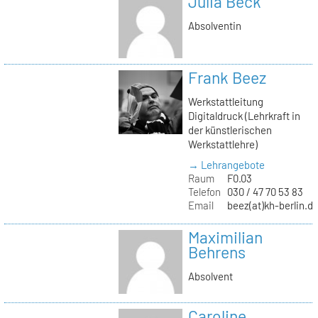
Julia Beck
Absolventin
Frank Beez
Werkstattleitung
Digitaldruck (Lehrkraft in
der künstlerischen
Werkstattlehre)
→ Lehrangebote
Raum
F0.03
Telefon
030 / 47 70 53 83
Email
beez(at)kh-berlin.d
Maximilian
Behrens
Absolvent
Caroline