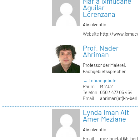
Maria Ixmucané
Aguilar
Lorenzana
Absolventin
Website
http://www.ixmuca
Prof. Nader
Ahriman
Professor der Malerei,
Fachgebietssprecher
→ Lehrangebote
Raum
M 2.02
Telefon
030 / 477 05 454
Email
ahriman(at)kh-berli
Lynda Iman Ait
Amer Meziane
Absolventin
Email
meziane(at)kh-berli