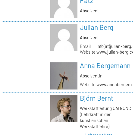
Pätz
Absolvent
Julian Berg
Absolvent
Email
info(at)julian-berg.
Website
www.julian-berg.c
Anna Bergemann
Absolventin
Website
www.annabergema
Björn Bernt
Werkstattleitung CAD/CNC
(Lehrkraft in der
künstlerischen
Werkstattlehre)