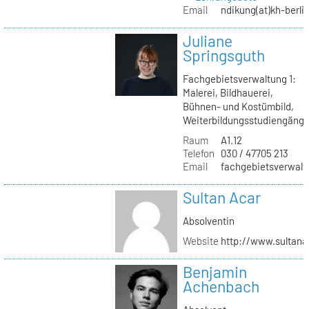
Email
ndikung(at)kh-berli
Juliane
Springsguth
Fachgebietsverwaltung 1:
Malerei, Bildhauerei,
Bühnen- und Kostümbild,
Weiterbildungsstudiengäng
Raum
A1.12
Telefon
030 / 47705 213
Email
fachgebietsverwaltu
Sultan Acar
Absolventin
Website
http://www.sultana
Benjamin
Achenbach