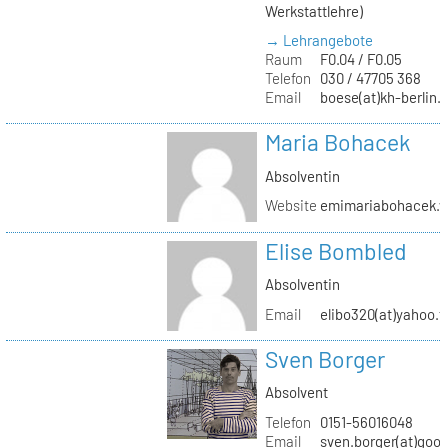
Werkstattlehre)
→ Lehrangebote
Raum
F0.04 / F0.05
Telefon
030 / 47705 368
Email
boese(at)kh-berlin.
Maria Bohacek
Absolventin
Website
emimariabohacek.w
Elise Bombled
Absolventin
Email
elibo320(at)yahoo.f
Sven Borger
Absolvent
Telefon
0151-56016048
Email
sven.borger(at)goo