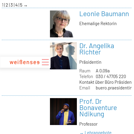
zum
1
2
3
4
5
→
Inhalt
Leonie Baumann
Ehemalige Rektorin
Dr. Angelika
Richter
Präsidentin
Raum
A 0.09a
Telefon
030 / 47705 220
Kontakt über Büro Präsident
Email
buero.praesidentin(
Prof. Dr
Bonaventure
Ndikung
Professor
→ Lehrangebote