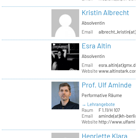
Kristin Albrecht
Absolventin
Email
albrecht_kristin(at
Esra Altin
Absolventin
Email
esra.altin(at)gmx.d
Website
www.altinstark.co
Prof. Ulf Aminde
Performative Räume
→ Lehrangebote
Raum
F 1.11/H 107
Email
aminde(at)kh-berlin
Website
http://www.ulfamin
Henriette Klara