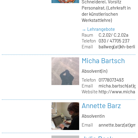
Schneiderei, Vorsitz
Personalrat, (Lehrkraft in
der künstlerischen
Werkstattlehre)
→ Lehrangebote
Raum
C.2.02/ C.2.02a
Telefon
030 / 47705 237
Email
ballweg(at)kh-berlin
Micha Bartsch
Absolvent(in)
Telefon
01778073493
Email
micha.bartsch(at)g
Website
http://www.michaba
Annette Barz
Absolventin
Email
annette.barz(at)gm