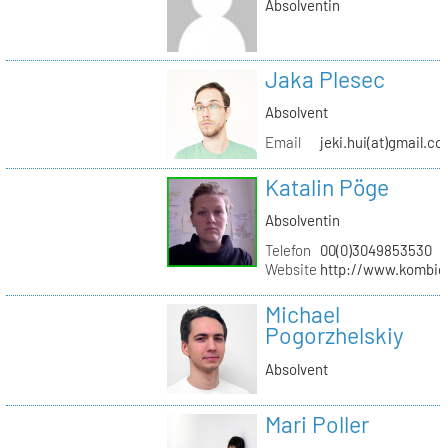
Absolventin
Jaka Plesec
Absolvent
Email
jeki.hui(at)gmail.c
Katalin Pöge
Absolventin
Telefon
00(0)3049853530
Website
http://www.kombig
Michael
Pogorzhelskiy
Absolvent
Mari Poller