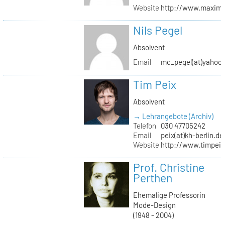
Website
http://www.maximil
Nils Pegel
Absolvent
Email
mc_pegel(at)yahoo.
Tim Peix
Absolvent
→ Lehrangebote (Archiv)
Telefon
030 47705242
Email
peix(at)kh-berlin.de
Website
http://www.timpeix
Prof. Christine
Perthen
Ehemalige Professorin
Mode-Design
(1948 - 2004)