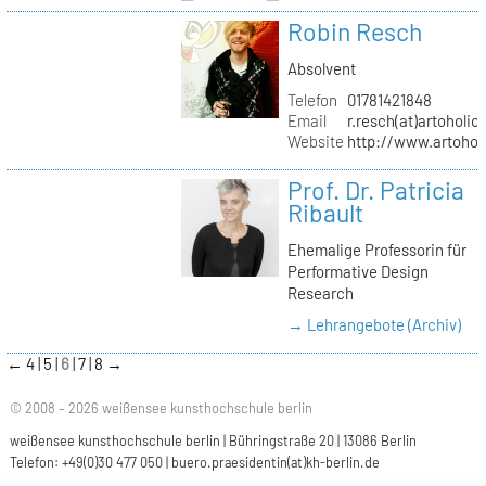
Robin Resch
Absolvent
Telefon
01781421848
Email
r.resch(at)artoholics
Website
http://www.artoholi
Prof. Dr. Patricia
Ribault
Ehemalige Professorin für
Performative Design
Research
→ Lehrangebote (Archiv)
←
4
5
6
7
8
→
© 2008 – 2026 weißensee kunsthochschule berlin
weißensee kunsthochschule berlin | Bühringstraße 20 | 13086 Berlin
Telefon: +49(0)30 477 050 |
buero.praesidentin(at)kh-berlin.de