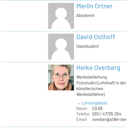
Merlin Ortner
Absolvent
David Osthoff
Gaststudent
Heike Overberg
Werkstattleitung
Fotostudio (Lehrkraft in der
künstlerischen
Werkstattlehre)
→ Lehrangebote
Raum
C0.09
Telefon
030 / 47705 264
Email
overberg(at)kh-berl