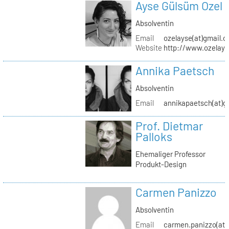
Ayse Gülsüm Ozel
Absolventin
Email
ozelayse(at)gmail.
Website
http://www.ozelay
Annika Paetsch
Absolventin
Email
annikapaetsch(at)g
Prof. Dietmar
Palloks
Ehemaliger Professor
Produkt-Design
Carmen Panizzo
Absolventin
Email
carmen.panizzo(at)