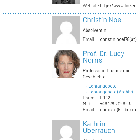
Website
http://www.linked
Christin Noel
Absolventin
Email
christin.noel78(at)
Prof. Dr. Lucy
Norris
Professorin Theorie und
Geschichte
→ Lehrangebote
→ Lehrangebote (Archiv)
Raum
F 1.12
Mobil
+49 178 2056533
Email
norris(at)kh-berlin.
Kathrin
Oberrauch