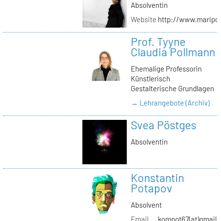
Absolventin
Website
http://www.maripol
Prof. Tyyne
Claudia Pollmann
Ehemalige Professorin
Künstlerisch
Gestalterische Grundlagen
→ Lehrangebote (Archiv)
Svea Pöstges
Absolventin
Konstantin
Potapov
Absolvent
Email
kompot67(at)gmail