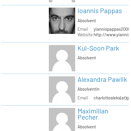
Ioannis Pappas
Absolvent
Email
yiannispappas2000(
Website
http://www.yianni
Kui-Soon Park
Absolvent
Alexandra Pawlik
Absolventin
Email
charlottealeks(at)g
Maximilian
Pecher
Absolvent