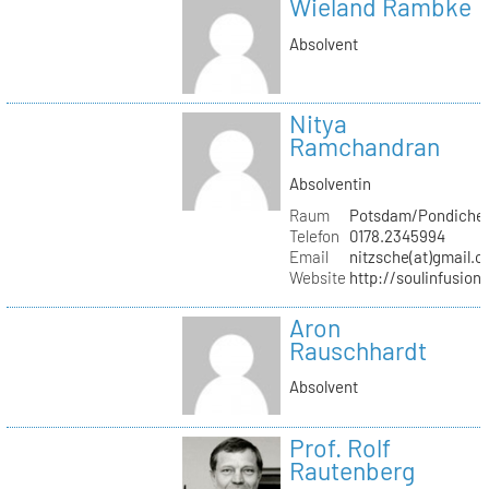
Wieland Rambke
Absolvent
Nitya
Ramchandran
Absolventin
Raum
Potsdam/Pondicher
Telefon
0178.2345994
Email
nitzsche(at)gmail.
Website
http://soulinfusion
Aron
Rauschhardt
Absolvent
Prof. Rolf
Rautenberg