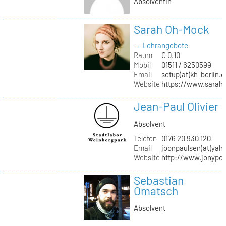
Absolventin
Sarah Oh-Mock
→ Lehrangebote
Raum
C 0.10
Mobil
01511 / 6250599
Email
setup(at)kh-berlin.d
Website
https://www.sarah
Jean-Paul Olivier
Absolvent
Telefon
0176 20 930 120
Email
joonpaulsen(at)yah
Website
http://www.jonypon
Sebastian
Omatsch
Absolvent