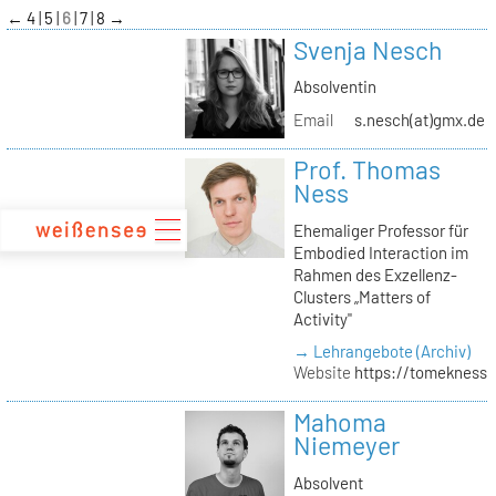
zum
←
4
5
6
7
8
→
Inhalt
Svenja Nesch
Absolventin
Email
s.nesch(at)gmx.de
Prof. Thomas
Ness
Ehemaliger Professor für
Embodied Interaction im
Rahmen des Exzellenz-
Clusters „Matters of
Activity"
→ Lehrangebote (Archiv)
Website
https://tomekness.
Mahoma
Niemeyer
Absolvent