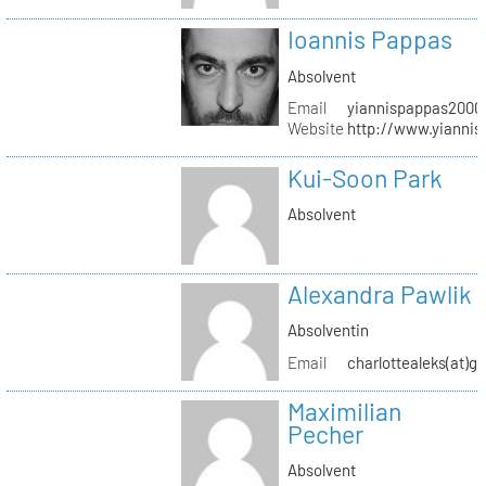
Ioannis Pappas
Absolvent
Email
yiannispappas2000(
Website
http://www.yianni
Kui-Soon Park
Absolvent
Alexandra Pawlik
Absolventin
Email
charlottealeks(at)g
Maximilian
Pecher
Absolvent