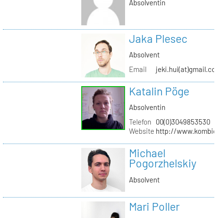
Absolventin
Jaka Plesec
Absolvent
Email
jeki.hui(at)gmail.c
Katalin Pöge
Absolventin
Telefon
00(0)3049853530
Website
http://www.kombig
Michael
Pogorzhelskiy
Absolvent
Mari Poller