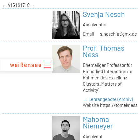
zum
←
4
5
6
7
8
→
Inhalt
Svenja Nesch
Absolventin
Email
s.nesch(at)gmx.de
Prof. Thomas
Ness
Ehemaliger Professor für
Embodied Interaction im
Rahmen des Exzellenz-
Clusters „Matters of
Activity"
→ Lehrangebote (Archiv)
Website
https://tomekness.
Mahoma
Niemeyer
Absolvent