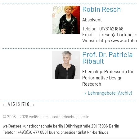
Robin Resch
Absolvent
Telefon
01781421848
Email
r.resch(at)artoholics
Website
http://www.artoholi
Prof. Dr. Patricia
Ribault
Ehemalige Professorin für
Performative Design
Research
→ Lehrangebote (Archiv)
←
4
5
6
7
8
→
© 2008 – 2026 weißensee kunsthochschule berlin
weißensee kunsthochschule berlin | Bühringstraße 20 | 13086 Berlin
Telefon: +49(0)30 477 050 |
buero.praesidentin(at)kh-berlin.de