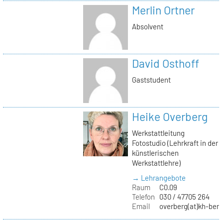
Merlin Ortner
Absolvent
David Osthoff
Gaststudent
Heike Overberg
Werkstattleitung
Fotostudio (Lehrkraft in der
künstlerischen
Werkstattlehre)
→ Lehrangebote
Raum
C0.09
Telefon
030 / 47705 264
Email
overberg(at)kh-berl