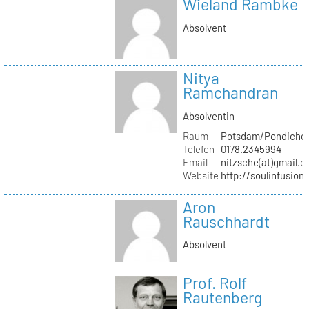
Wieland Rambke
Absolvent
Nitya
Ramchandran
Absolventin
Raum
Potsdam/Pondicher
Telefon
0178.2345994
Email
nitzsche(at)gmail.
Website
http://soulinfusion
Aron
Rauschhardt
Absolvent
Prof. Rolf
Rautenberg