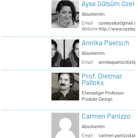
Ayse Gülsüm Ozel
Absolventin
Email
ozelayse(at)gmail.
Website
http://www.ozelay
Annika Paetsch
Absolventin
Email
annikapaetsch(at)g
Prof. Dietmar
Palloks
Ehemaliger Professor
Produkt-Design
Carmen Panizzo
Absolventin
Email
carmen.panizzo(at)