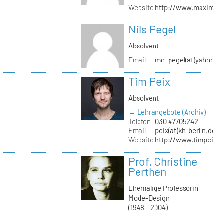
Website
http://www.maximil
Nils Pegel
Absolvent
Email
mc_pegel(at)yahoo.
Tim Peix
Absolvent
→ Lehrangebote (Archiv)
Telefon
030 47705242
Email
peix(at)kh-berlin.de
Website
http://www.timpeix
Prof. Christine
Perthen
Ehemalige Professorin
Mode-Design
(1948 - 2004)