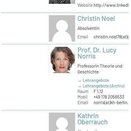
Website
http://www.linked
Christin Noel
Absolventin
Email
christin.noel78(at)
Prof. Dr. Lucy
Norris
Professorin Theorie und
Geschichte
→ Lehrangebote
→ Lehrangebote (Archiv)
Raum
F 1.12
Mobil
+49 178 2056533
Email
norris(at)kh-berlin.
Kathrin
Oberrauch