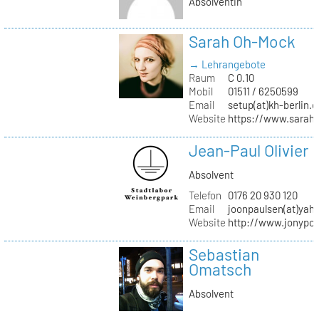
Absolventin
Sarah Oh-Mock
→ Lehrangebote
Raum
C 0.10
Mobil
01511 / 6250599
Email
setup(at)kh-berlin.d
Website
https://www.sarah
Jean-Paul Olivier
Absolvent
Telefon
0176 20 930 120
Email
joonpaulsen(at)yah
Website
http://www.jonypon
Sebastian
Omatsch
Absolvent