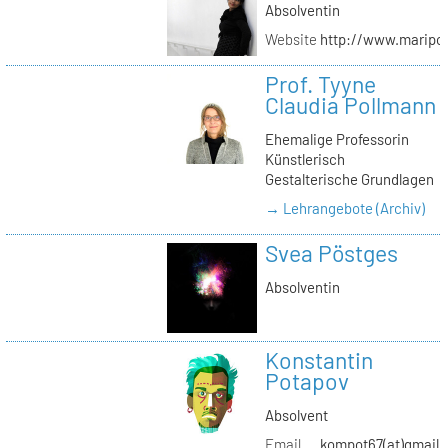
Absolventin
Website
http://www.maripol
Prof. Tyyne
Claudia Pollmann
Ehemalige Professorin
Künstlerisch
Gestalterische Grundlagen
→ Lehrangebote (Archiv)
Svea Pöstges
Absolventin
Konstantin
Potapov
Absolvent
Email
kompot67(at)gmail