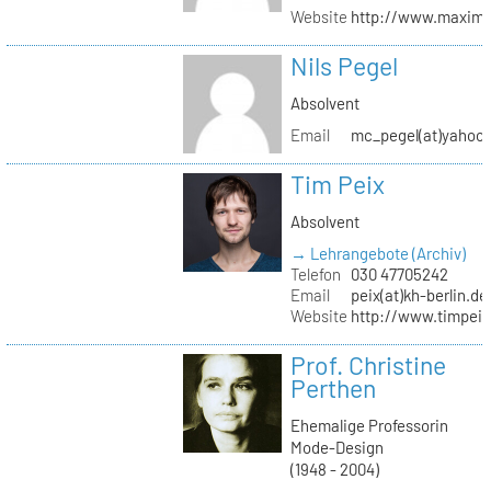
Website
http://www.maximil
Nils Pegel
Absolvent
Email
mc_pegel(at)yahoo.
Tim Peix
Absolvent
→ Lehrangebote (Archiv)
Telefon
030 47705242
Email
peix(at)kh-berlin.de
Website
http://www.timpeix
Prof. Christine
Perthen
Ehemalige Professorin
Mode-Design
(1948 - 2004)