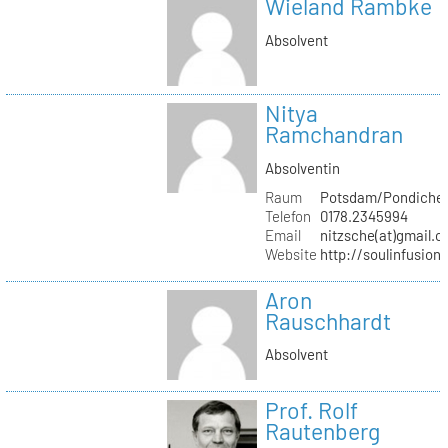
Wieland Rambke
Absolvent
Nitya
Ramchandran
Absolventin
Raum
Potsdam/Pondicher
Telefon
0178.2345994
Email
nitzsche(at)gmail.
Website
http://soulinfusion
Aron
Rauschhardt
Absolvent
Prof. Rolf
Rautenberg