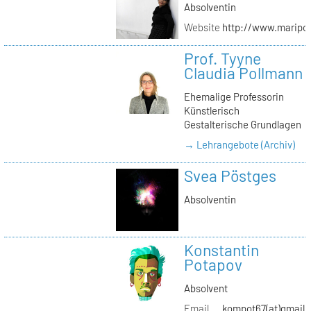
Absolventin
Website
http://www.maripol
Prof. Tyyne
Claudia Pollmann
Ehemalige Professorin
Künstlerisch
Gestalterische Grundlagen
→ Lehrangebote (Archiv)
Svea Pöstges
Absolventin
Konstantin
Potapov
Absolvent
Email
kompot67(at)gmail