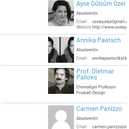
Ayse Gülsüm Ozel
Absolventin
Email
ozelayse(at)gmail.
Website
http://www.ozelay
Annika Paetsch
Absolventin
Email
annikapaetsch(at)g
Prof. Dietmar
Palloks
Ehemaliger Professor
Produkt-Design
Carmen Panizzo
Absolventin
Email
carmen.panizzo(at)