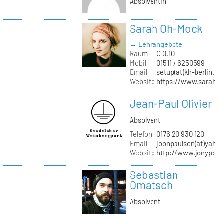
Absolventin
Sarah Oh-Mock
→ Lehrangebote
Raum
C 0.10
Mobil
01511 / 6250599
Email
setup(at)kh-berlin.d
Website
https://www.sarah
Jean-Paul Olivier
Absolvent
Telefon
0176 20 930 120
Email
joonpaulsen(at)yah
Website
http://www.jonypon
Sebastian
Omatsch
Absolvent