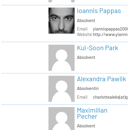
Ioannis Pappas
Absolvent
Email
yiannispappas2000(
Website
http://www.yianni
Kui-Soon Park
Absolvent
Alexandra Pawlik
Absolventin
Email
charlottealeks(at)g
Maximilian
Pecher
Absolvent