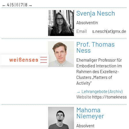
zum
←
4
5
6
7
8
→
Inhalt
Svenja Nesch
Absolventin
Email
s.nesch(at)gmx.de
Prof. Thomas
Ness
Ehemaliger Professor für
Embodied Interaction im
Rahmen des Exzellenz-
Clusters „Matters of
Activity"
→ Lehrangebote (Archiv)
Website
https://tomekness.
Mahoma
Niemeyer
Absolvent