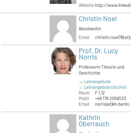
Website
http://www.linked
Christin Noel
Absolventin
Email
christin.noel78(at)
Prof. Dr. Lucy
Norris
Professorin Theorie und
Geschichte
→ Lehrangebote
→ Lehrangebote (Archiv)
Raum
F 1.12
Mobil
+49 178 2056533
Email
norris(at)kh-berlin.
Kathrin
Oberrauch