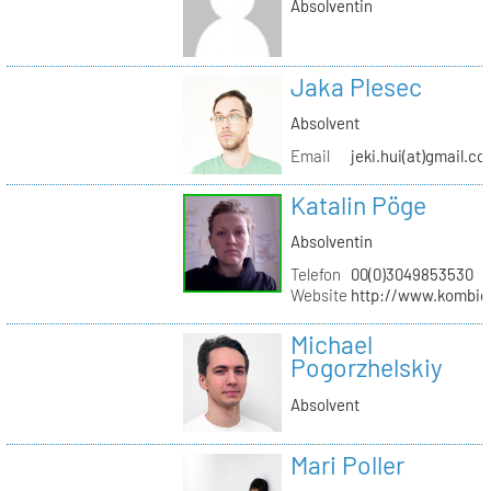
Absolventin
Jaka Plesec
Absolvent
Email
jeki.hui(at)gmail.c
Katalin Pöge
Absolventin
Telefon
00(0)3049853530
Website
http://www.kombig
Michael
Pogorzhelskiy
Absolvent
Mari Poller