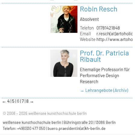
Robin Resch
Absolvent
Telefon
01781421848
Email
r.resch(at)artoholics
Website
http://www.artoholi
Prof. Dr. Patricia
Ribault
Ehemalige Professorin für
Performative Design
Research
→ Lehrangebote (Archiv)
←
4
5
6
7
8
→
© 2008 – 2026 weißensee kunsthochschule berlin
weißensee kunsthochschule berlin | Bühringstraße 20 | 13086 Berlin
Telefon: +49(0)30 477 050 |
buero.praesidentin(at)kh-berlin.de