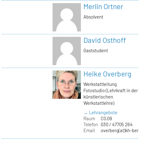
Merlin Ortner
Absolvent
David Osthoff
Gaststudent
Heike Overberg
Werkstattleitung
Fotostudio (Lehrkraft in der
künstlerischen
Werkstattlehre)
→ Lehrangebote
Raum
C0.09
Telefon
030 / 47705 264
Email
overberg(at)kh-berl