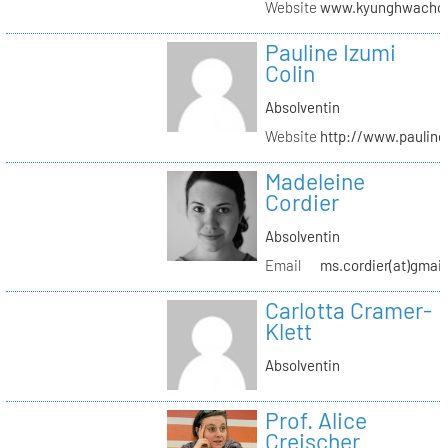
Website
www.kyunghwachoi
Pauline Izumi
Colin
Absolventin
Website
http://www.pauline
Madeleine
Cordier
Absolventin
Email
ms.cordier(at)gmai
Carlotta Cramer-
Klett
Absolventin
Prof. Alice
Creischer