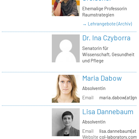
Ehemalige Professorin
Raumstrategien
→ Lehrangebote (Archiv)
Dr. Ina Czyborra
Senatorin für
Wissenschaft, Gesundheit
und Pflege
Maria Dabow
Absolventin
Email
maria.dabow(at)gm
Lisa Dannebaum
Absolventin
Email
lisa.dannebaum(at)
Website
col-laboratory.com