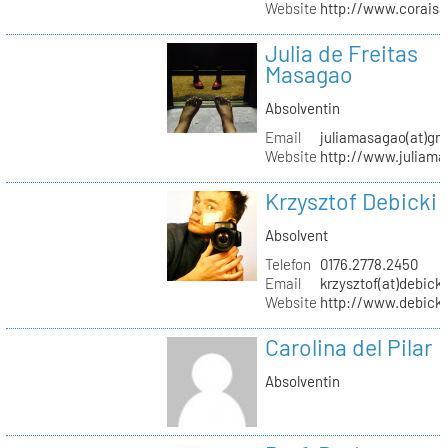
Website
http://www.coraisa
Julia de Freitas
Masagao
Absolventin
Email
juliamasagao(at)gm
Website
http://www.juliam
Krzysztof Debicki
Absolvent
Telefon
0176.2778.2450
Email
krzysztof(at)debicki
Website
http://www.debicki
Carolina del Pilar
Absolventin