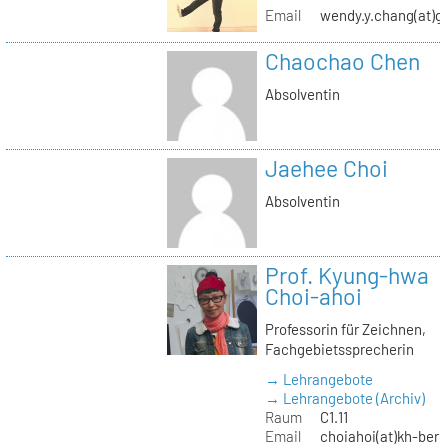
Email
wendy.y.chang(at)g
Chaochao Chen
Absolventin
Jaehee Choi
Absolventin
Prof. Kyung-hwa
Choi-ahoi
Professorin für Zeichnen,
Fachgebietssprecherin
→ Lehrangebote
→ Lehrangebote (Archiv)
Raum
C1.11
Email
choiahoi(at)kh-berl