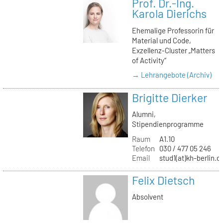
Prof. Dr.-Ing.
Karola Dierichs
Ehemalige Professorin für
Material und Code,
Exzellenz-Cluster „Matters
of Activity“
→ Lehrangebote (Archiv)
Brigitte Dierker
Alumni,
Stipendienprogramme
Raum
A1.10
Telefon
030 / 477 05 246
Email
stud1(at)kh-berlin.d
Felix Dietsch
Absolvent