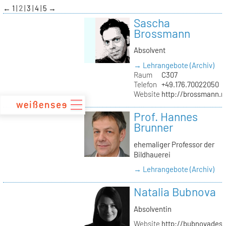
zum
←
1
2
3
4
5
→
Inhalt
Sascha
Brossmann
Absolvent
→ Lehrangebote (Archiv)
Raum
C307
Telefon
+49.176.70022050
Website
http://brossmann.
Prof. Hannes
Brunner
ehemaliger Professor der
Bildhauerei
→ Lehrangebote (Archiv)
Natalia Bubnova
Absolventin
Website
http://bubnovadesi