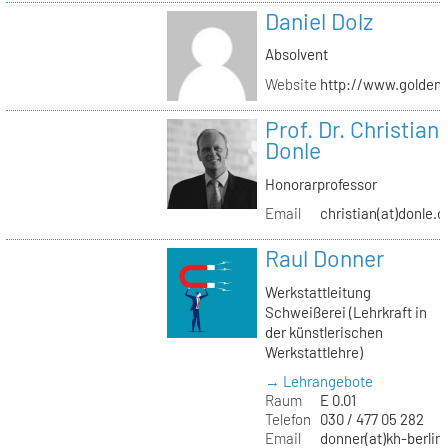
Daniel Dolz
Absolvent
Website
http://www.golden
Prof. Dr. Christian
Donle
Honorarprofessor
Email
christian(at)donle.o
Raul Donner
Werkstattleitung
Schweißerei (Lehrkraft in
der künstlerischen
Werkstattlehre)
→ Lehrangebote
Raum
E 0.01
Telefon
030 / 477 05 282
Email
donner(at)kh-berlin