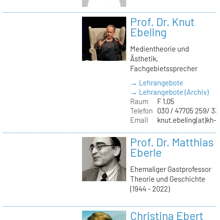
Prof. Dr. Knut
Ebeling
Medientheorie und
Ästhetik,
Fachgebietssprecher
→ Lehrangebote
→ Lehrangebote (Archiv)
Raum
F 1.05
Telefon
030 / 47705 259/ 33
Email
knut.ebeling(at)kh-b
Prof. Dr. Matthias
Eberle
Ehemaliger Gastprofessor
Theorie und Geschichte
(1944 - 2022)
Christina Ebert