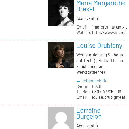
Maria Margarethe
Drexel
Absolventin
Email
1margreth(at)gmx.a
Website
http://www.margare
Louise Drubigny
Werkstattleitung Siebdruck
auf Textil (Lehrkraft in der
künstlerischen
Werkstattlehre)
→ Lehrangebote
Raum
F0.01
Telefon
030 / 47705 206
Email
louise.drubigny(at)k
Lorraine
Durgeloh
Absolventin