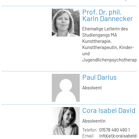
Prof. Dr. phil.
Karin Dannecker
Ehemalige Leiterin des
Studiengangs MA
Kunsttherapie,
Kunsttherapeutin, Kinder-
und
Jugendlichenpsychotherape
Paul Darius
Absolvent
Cora Isabel David
Absolventin
Telefon
01578 490 490 1
Email
info(at)coraisabeld