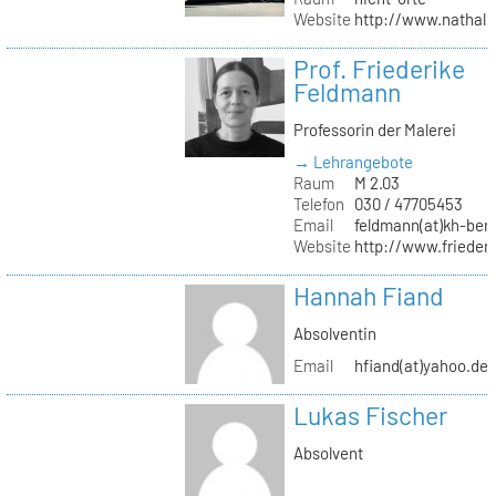
Website
http://www.nathali
Prof. Friederike
Feldmann
Professorin der Malerei
→ Lehrangebote
Raum
M 2.03
Telefon
030 / 47705453
Email
feldmann(at)kh-berl
Website
http://www.frieder
Hannah Fiand
Absolventin
Email
hfiand(at)yahoo.de
Lukas Fischer
Absolvent