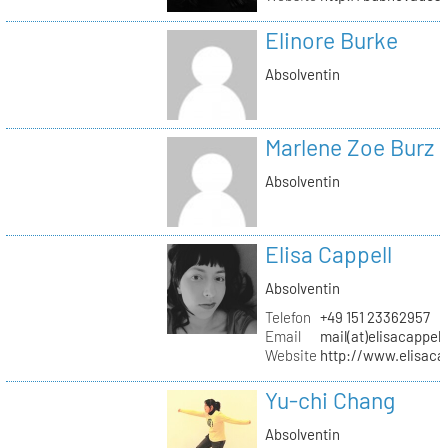
Elinore Burke
Absolventin
Marlene Zoe Burz
Absolventin
Elisa Cappell
Absolventin
Telefon
+49 151 23362957
Email
mail(at)elisacappell
Website
http://www.elisacap
Yu-chi Chang
Absolventin