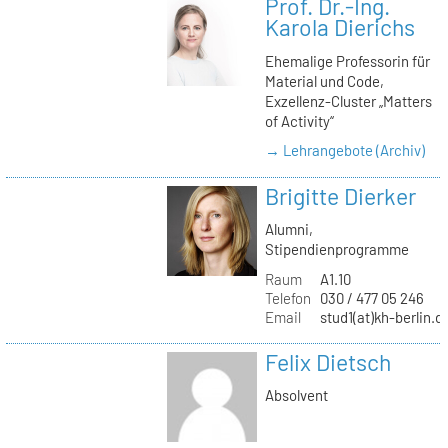
Prof. Dr.-Ing.
Karola Dierichs
Ehemalige Professorin für
Material und Code,
Exzellenz-Cluster „Matters
of Activity“
→ Lehrangebote (Archiv)
Brigitte Dierker
Alumni,
Stipendienprogramme
Raum
A1.10
Telefon
030 / 477 05 246
Email
stud1(at)kh-berlin.d
Felix Dietsch
Absolvent