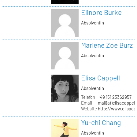
Elinore Burke
Absolventin
Marlene Zoe Burz
Absolventin
Elisa Cappell
Absolventin
Telefon
+49 151 23362957
Email
mail(at)elisacappell
Website
http://www.elisacap
Yu-chi Chang
Absolventin