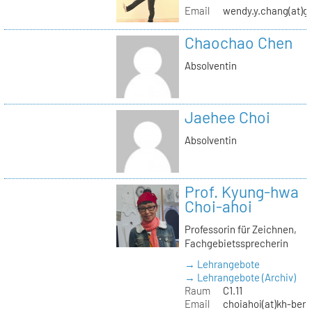
Email
wendy.y.chang(at)g
Chaochao Chen
Absolventin
Jaehee Choi
Absolventin
Prof. Kyung-hwa
Choi-ahoi
Professorin für Zeichnen,
Fachgebietssprecherin
→ Lehrangebote
→ Lehrangebote (Archiv)
Raum
C1.11
Email
choiahoi(at)kh-berl