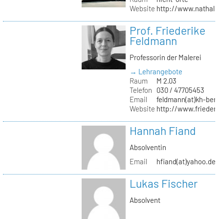
Website
http://www.nathali
Prof. Friederike
Feldmann
Professorin der Malerei
→ Lehrangebote
Raum
M 2.03
Telefon
030 / 47705453
Email
feldmann(at)kh-berl
Website
http://www.frieder
Hannah Fiand
Absolventin
Email
hfiand(at)yahoo.de
Lukas Fischer
Absolvent