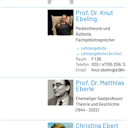
Prof. Dr. Knut
Ebeling
Medientheorie und
Ästhetik,
Fachgebietssprecher
→ Lehrangebote
→ Lehrangebote (Archiv)
Raum
F 1.05
Telefon
030 / 47705 259/ 33
Email
knut.ebeling(at)kh-b
Prof. Dr. Matthias
Eberle
Ehemaliger Gastprofessor
Theorie und Geschichte
(1944 - 2022)
Christina Ebert