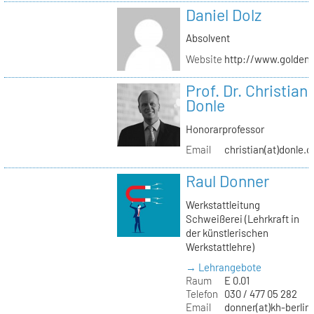
Daniel Dolz
Absolvent
Website
http://www.golden
Prof. Dr. Christian
Donle
Honorarprofessor
Email
christian(at)donle.o
Raul Donner
Werkstattleitung
Schweißerei (Lehrkraft in
der künstlerischen
Werkstattlehre)
→ Lehrangebote
Raum
E 0.01
Telefon
030 / 477 05 282
Email
donner(at)kh-berlin