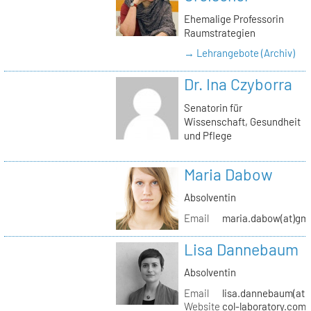
Ehemalige Professorin
Raumstrategien
→ Lehrangebote (Archiv)
Dr. Ina Czyborra
Senatorin für
Wissenschaft, Gesundheit
und Pflege
Maria Dabow
Absolventin
Email
maria.dabow(at)gm
Lisa Dannebaum
Absolventin
Email
lisa.dannebaum(at)
Website
col-laboratory.com