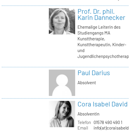
Prof. Dr. phil.
Karin Dannecker
Ehemalige Leiterin des
Studiengangs MA
Kunsttherapie,
Kunsttherapeutin, Kinder-
und
Jugendlichenpsychotherape
Paul Darius
Absolvent
Cora Isabel David
Absolventin
Telefon
01578 490 490 1
Email
info(at)coraisabeld