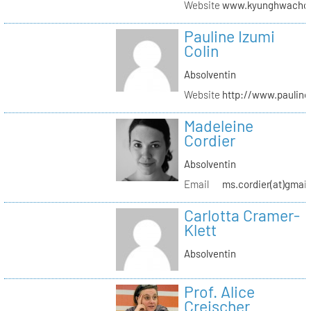
Website
www.kyunghwachoi
Pauline Izumi
Colin
Absolventin
Website
http://www.pauline
Madeleine
Cordier
Absolventin
Email
ms.cordier(at)gmai
Carlotta Cramer-
Klett
Absolventin
Prof. Alice
Creischer