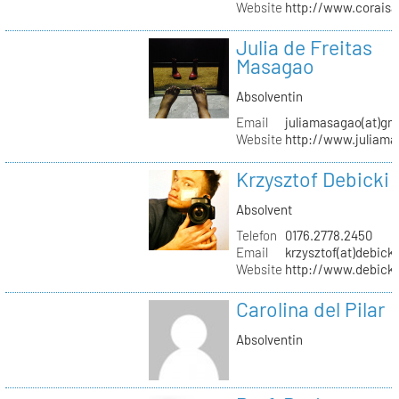
Website
http://www.coraisa
Julia de Freitas
Masagao
Absolventin
Email
juliamasagao(at)gm
Website
http://www.juliam
Krzysztof Debicki
Absolvent
Telefon
0176.2778.2450
Email
krzysztof(at)debicki
Website
http://www.debicki
Carolina del Pilar
Absolventin