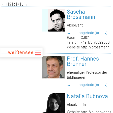
zum
←
1
2
3
4
5
→
Inhalt
Sascha
Brossmann
Absolvent
→ Lehrangebote (Archiv)
Raum
C307
Telefon
+49.176.70022050
Website
http://brossmann.
Prof. Hannes
Brunner
ehemaliger Professor der
Bildhauerei
→ Lehrangebote (Archiv)
Natalia Bubnova
Absolventin
Website
http://bubnovadesi