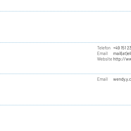
Telefon
+49 151 2
Email
mail(at)e
Website
http://ww
Email
wendy.y.