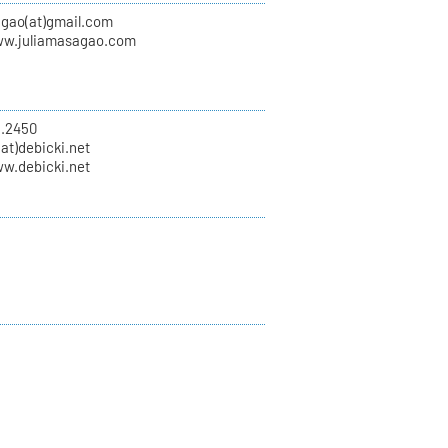
agao(at)gmail.com
ww.juliamasagao.com
8.2450
(at)debicki.net
ww.debicki.net