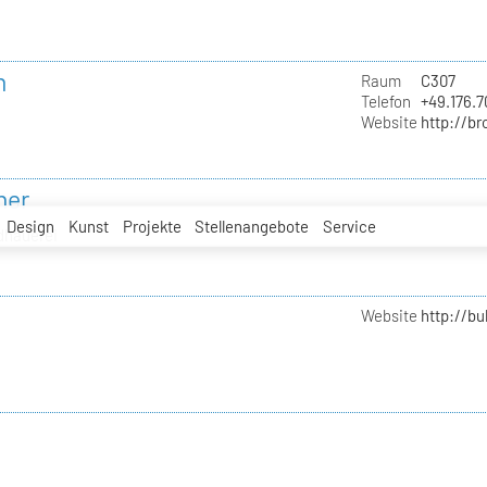
n
Raum
C307
Telefon
+49.176.
Website
http://b
ner
Design
Kunst
Projekte
Stellenangebote
Service
ldhauerei
Website
http://b