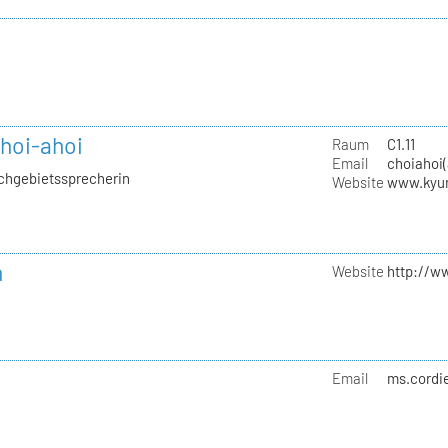
hoi-ahoi
Raum
C1.11
Email
choiahoi(
achgebietssprecherin
Website
www.kyu
n
Website
http://w
Email
ms.cordi