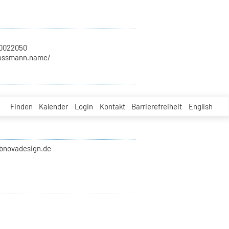
70022050
rossmann.name/
Finden
Kalender
Login
Kontakt
Barrierefreiheit
English
ubnovadesign.de