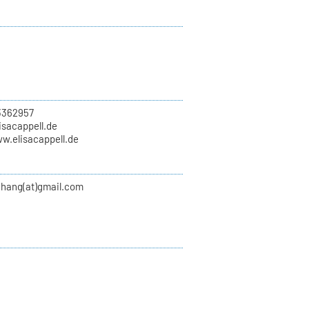
3362957
lisacappell.de
w.elisacappell.de
chang(at)gmail.com