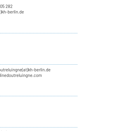
 05 282
)kh-berlin.de
utreluingne(at)kh-berlin.de
inedoutreluingne.com