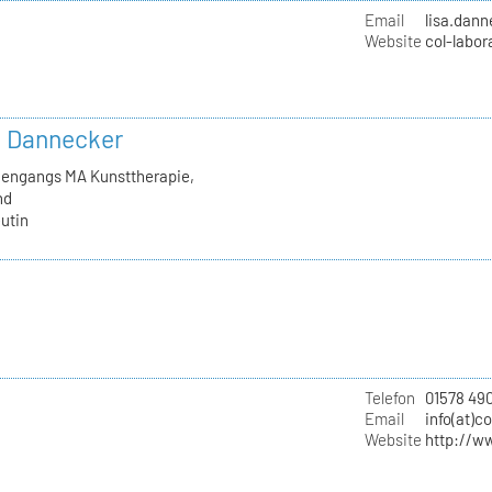
Email
lisa.dan
Website
col-labor
in Dannecker
diengangs MA Kunsttherapie,
nd
utin
Telefon
01578 490
Email
info(at)c
Website
http://w