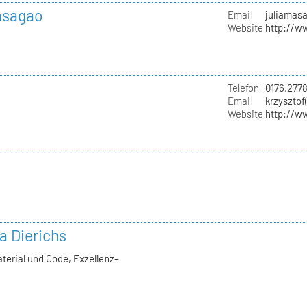
Masagao
Email
juliamas
Website
http://w
Telefon
0176.277
Email
krzysztof
Website
http://w
la Dierichs
terial und Code, Exzellenz-