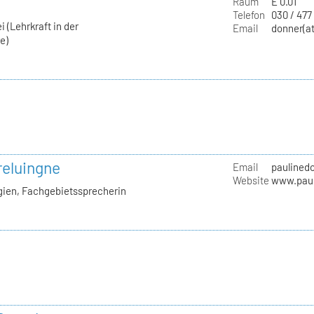
Raum
E 0.01
Telefon
030 / 477
 (Lehrkraft in der
Email
donner(at
e)
reluingne
Email
paulinedo
Website
www.paul
gien, Fachgebietssprecherin