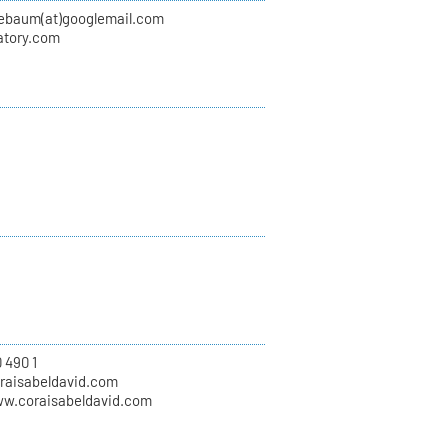
nebaum(at)googlemail.com
atory.com
 490 1
oraisabeldavid.com
ww.coraisabeldavid.com