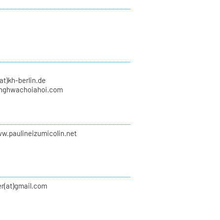
at)kh-berlin.de
nghwachoiahoi.com
ww.paulineizumicolin.net
er(at)gmail.com