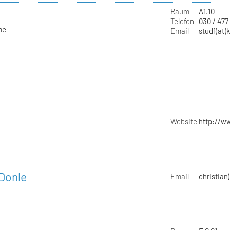
Raum
A1.10
Telefon
030 / 477
me
Email
stud1(at)
Website
http://w
 Donle
Email
christian