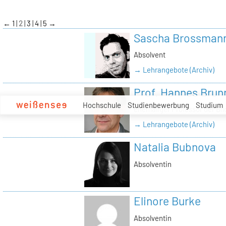
zum
Inhalt
←
1
2
3
4
5
→
Sascha Brossman
Absolvent
→ Lehrangebote (Archiv)
Prof. Hannes Brun
Hochschule
Studienbewerbung
Studium
ehemaliger Professor der Bi
→ Lehrangebote (Archiv)
Natalia Bubnova
Absolventin
Elinore Burke
Absolventin