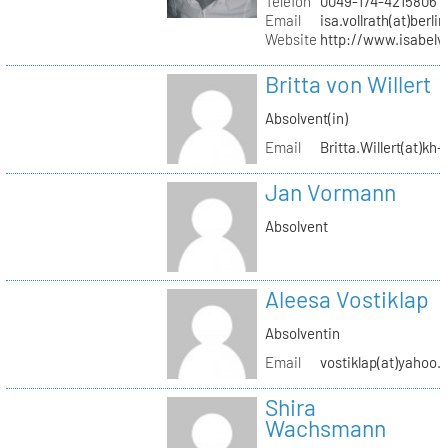
Telefon
0049-174-4215806
Email
isa.vollrath(at)berli
Website
http://www.isabelv
Britta von Willert
Absolvent(in)
Email
Britta.Willert(at)kh-
Jan Vormann
Absolvent
Aleesa Vostiklap
Absolventin
Email
vostiklap(at)yahoo.
Shira
Wachsmann