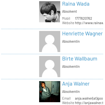
Raina Wada
Absolvent
Mobil
1777620762
Website
http://www.rainaw
Henriette Wagner
Absolventin
Birte Wallbaum
Absolventin
Anja Walner
Absolventin
Email
anja.walner(at)goo
Website
http://anjawalner.t