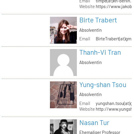
Email
timpe(at)kh-berlin.
Website
https://www.jakob
Birte Trabert
Absolventin
Email
BirteTrabert(at)gmx
Thanh-Vi Tran
Absolventin
Yung-shan Tsou
Absolventin
Email
yungshan.tsou(at)g
Website
http://www.yungsh
Nasan Tur
Ehemaliger Professor