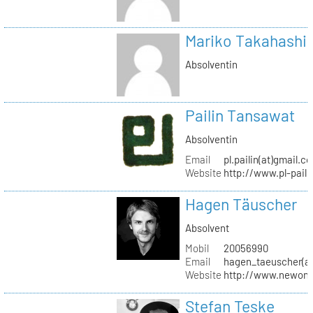
Mariko Takahashi
Absolventin
Pailin Tansawat
Absolventin
Email
pl.pailin(at)gmail.c
Website
http://www.pl-pail
Hagen Täuscher
Absolvent
Mobil
20056990
Email
hagen_taeuscher(a
Website
http://www.newon-
Stefan Teske