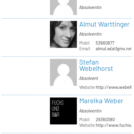
Absolventin
Almut Warttinger
Absolventin
Mobil
53660877
Email
almut.w(at)gmx.net
Stefan
Webelhorst
Absolvent
Website
http://www.webelh
Mareika Weber
Absolventin
Mobil
29360380
Website
http://www.fuchsu