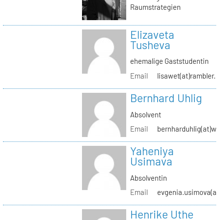
Raumstrategien
Elizaveta
Tusheva
ehemalige Gaststudentin
Email
lisawet(at)rambler.r
Bernhard Uhlig
Absolvent
Email
bernharduhlig(at)w
Yaheniya
Usimava
Absolventin
Email
evgenia.usimova(at
Henrike Uthe