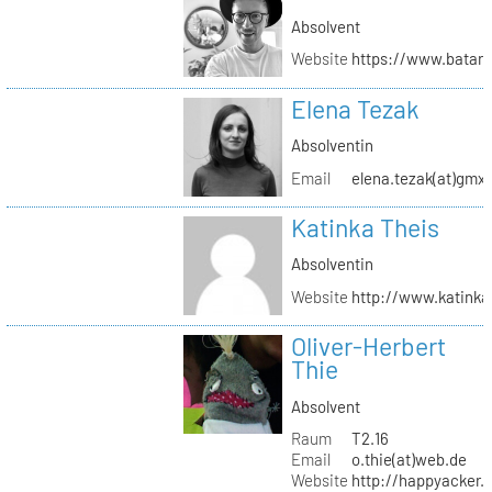
Absolvent
Website
https://www.batar
Elena Tezak
Absolventin
Email
elena.tezak(at)gmx
Katinka Theis
Absolventin
Website
http://www.katinka
Oliver-Herbert
Thie
Absolvent
Raum
T2.16
Email
o.thie(at)web.de
Website
http://happyacker.