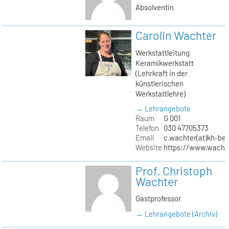
Absolventin
Carolin Wachter
Werkstattleitung
Keramikwerkstatt
(Lehrkraft in der
künstlerischen
Werkstattlehre)
→ Lehrangebote
Raum
G 001
Telefon
030 47705373
Email
c.wachter(at)kh-ber
Website
https://www.wachte
Prof. Christoph
Wachter
Gastprofessor
→ Lehrangebote (Archiv)