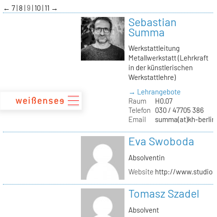
zum
←
7
8
9
10
11
→
Inhalt
Sebastian
Summa
Werkstattleitung
Metallwerkstatt (Lehrkraft
in der künstlerischen
Werkstattlehre)
→ Lehrangebote
Raum
H0.07
Telefon
030 / 47705 386
Email
summa(at)kh-berlin
Eva Swoboda
Absolventin
Website
http://www.studio
Tomasz Szadel
Absolvent