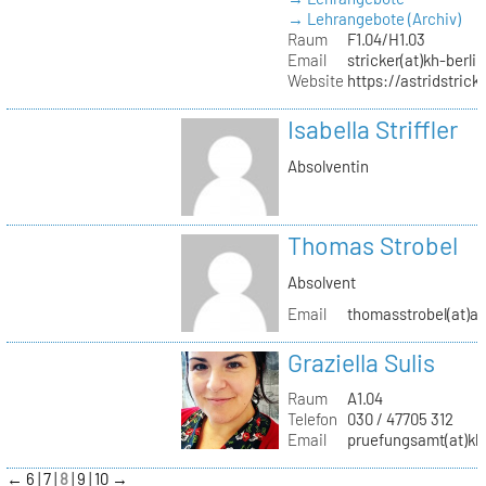
→ Lehrangebote (Archiv)
Raum
F1.04/H1.03
Email
stricker(at)kh-berli
Website
https://astridstrick
Isabella Striffler
Absolventin
Thomas Strobel
Absolvent
Email
thomasstrobel(at)a
Graziella Sulis
Raum
A1.04
Telefon
030 / 47705 312
Email
pruefungsamt(at)kh-
←
6
7
8
9
10
→