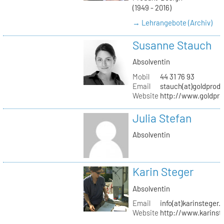
(1949 - 2016)
→ Lehrangebote (Archiv)
Susanne Stauch
Absolventin
Mobil
44 31 76 93
Email
stauch(at)goldprodu
Website
http://www.goldpro
Julia Stefan
Absolventin
Karin Steger
Absolventin
Email
info(at)karinsteger.
Website
http://www.karinst