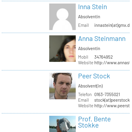
Inna Stein
Absolventin
Email
innastein(at)gmx.d
Anna Steinmann
Absolventin
Mobil
34764952
Website
http://www.annas
Peer Stock
Absolvent(in)
Telefon
0163-7355021
Email
stock(at)peerstock.
Website
http://www.peersto
Prof. Bente
Stokke