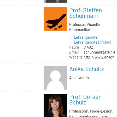
Prof. Steffen
Schuhmann
Professor, Visuelle
Kommunikation
→ Lehrangebote
→ Lehrangebote (Archiv)
Raum
C 402
Email
schuhmann(at)kh-be
Website
http://www.anschl
Anika Schultz
Absolventin
Prof. Doreen
Schulz
Professorin, Mode-Design,
Fachgebietssprecherin