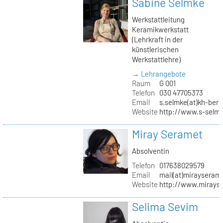
Sabine Selmke
Werkstattleitung
Keramikwerkstatt
(Lehrkraft in der
künstlerischen
Werkstattlehre)
→ Lehrangebote
Raum
G 001
Telefon
030 47705373
Email
s.selmke(at)kh-berl
Website
http://www.s-selm
Miray Seramet
Absolventin
Telefon
017638029579
Email
mail(at)mirayseram
Website
http://www.mirays
Selima Sevim