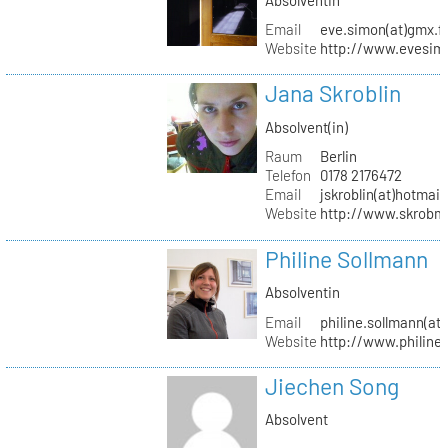
Email
eve.simon(at)gmx.f
Website
http://www.evesimo
Jana Skroblin
Absolvent(in)
Raum
Berlin
Telefon
0178 2176472
Email
jskroblin(at)hotmai
Website
http://www.skrobm
Philine Sollmann
Absolventin
Email
philine.sollmann(at
Website
http://www.philine
Jiechen Song
Absolvent