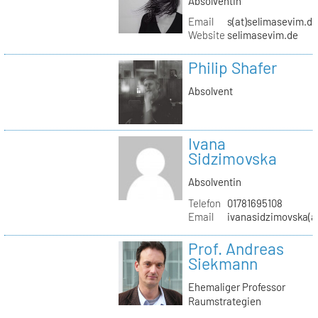
Absolventin
Email
s(at)selimasevim.d
Website
selimasevim.de
Philip Shafer
Absolvent
Ivana
Sidzimovska
Absolventin
Telefon
01781695108
Email
ivanasidzimovska(a
Prof. Andreas
Siekmann
Ehemaliger Professor
Raumstrategien