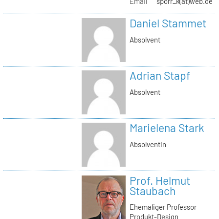
Email
sporr_k(at)web.de
Daniel Stammet
Absolvent
Adrian Stapf
Absolvent
Marielena Stark
Absolventin
Prof. Helmut
Staubach
Ehemaliger Professor
Produkt-Design