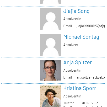
Jiajia Song
Absolventin
Email
jiajia19900123(at)g
Michael Sontag
Absolvent
Anja Spitzer
Absolventin
Email
an.spitzer(at)web.d
Kristina Sporr
Absolventin
Telefon
01578 8962183