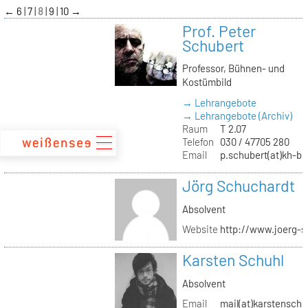
zum
←
6
7
8
9
10
→
Inhalt
Prof. Peter
Schubert
Professor, Bühnen- und
Kostümbild
→ Lehrangebote
→ Lehrangebote (Archiv)
Raum
T 2.07
Telefon
030 / 47705 280
Email
p.schubert(at)kh-be
Jörg Schuchardt
Absolvent
Website
http://www.joerg-s
Karsten Schuhl
Absolvent
Email
mail(at)karstensch