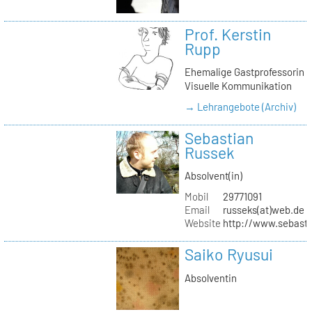
Prof. Kerstin
Rupp
Ehemalige Gastprofessorin
Visuelle Kommunikation
→ Lehrangebote (Archiv)
Sebastian
Russek
Absolvent(in)
Mobil
29771091
Email
russeks(at)web.de
Website
http://www.sebasti
Saiko Ryusui
Absolventin