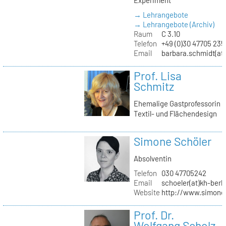
→ Lehrangebote
→ Lehrangebote (Archiv)
Raum
C 3.10
Telefon
+49 (0)30 47705 235
Email
barbara.schmidt(at)
Prof. Lisa
Schmitz
Ehemalige Gastprofessorin
Textil- und Flächendesign
Simone Schöler
Absolventin
Telefon
030 47705242
Email
schoeler(at)kh-berli
Website
http://www.simone
Prof. Dr.
Wolfgang Scholz