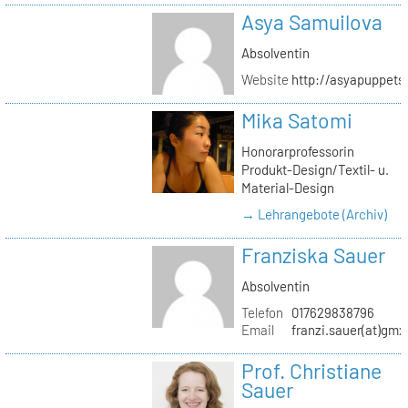
Asya Samuilova
Absolventin
Website
http://asyapuppets
Mika Satomi
Honorarprofessorin
Produkt-Design/Textil- u.
Material-Design
→ Lehrangebote (Archiv)
Franziska Sauer
Absolventin
Telefon
017629838796
Email
franzi.sauer(at)gmx
Prof. Christiane
Sauer