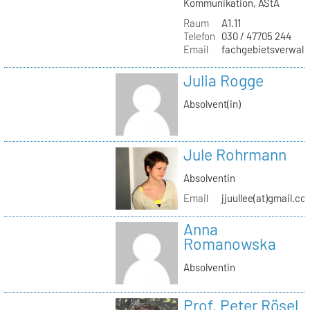
Kommunikation, AStA
Raum
A1.11
Telefon
030 / 47705 244
Email
fachgebietsverwaltu
Julia Rogge
Absolvent(in)
Jule Rohrmann
Absolventin
Email
jjuullee(at)gmail.co
Anna
Romanowska
Absolventin
Prof. Peter Rösel