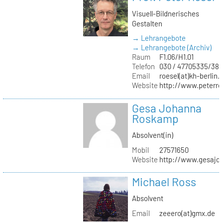
Visuell-Bildnerisches
Gestalten
→ Lehrangebote
→ Lehrangebote (Archiv)
Raum
F1.06/H1.01
Telefon
030 / 47705335/387
Email
roesel(at)kh-berlin.
Website
http://www.peterro
Gesa Johanna
Roskamp
Absolvent(in)
Mobil
27571650
Website
http://www.gesajo
Michael Ross
Absolvent
Email
zeeero(at)gmx.de