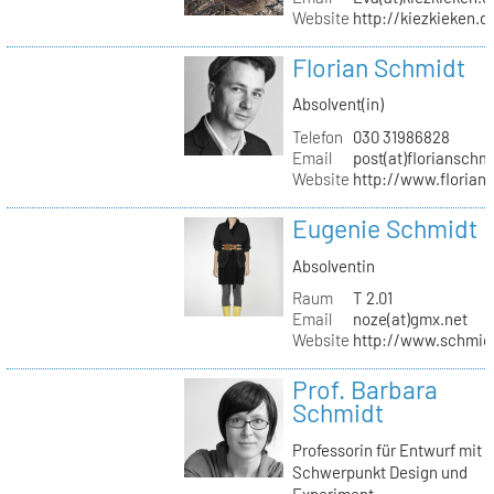
Website
http://kiezkieken.d
Florian Schmidt
Absolvent(in)
Telefon
030 31986828
Email
post(at)florianschm
Website
http://www.florian
Eugenie Schmidt
Absolventin
Raum
T 2.01
Email
noze(at)gmx.net
Website
http://www.schmid
Prof. Barbara
Schmidt
Professorin für Entwurf mit
Schwerpunkt Design und
Experiment