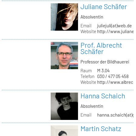
Juliane Schäfer
Absolventin
Email
juliejuli(at)web.de
Website
http://www.juliane
Prof. Albrecht
Schäfer
Professor der Bildhauerei
Raum
M 3.04
Telefon
030 / 477 05 458
Website
http://www.albrech
Hanna Schaich
Absolventin
Email
hanna.schaich(at)g
Martin Schatz