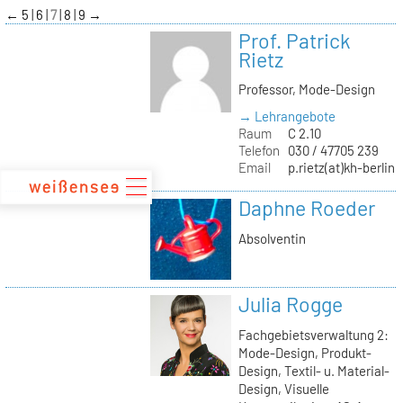
zum
←
5
6
7
8
9
→
Inhalt
Prof. Patrick
Rietz
Professor, Mode-Design
→ Lehrangebote
Raum
C 2.10
Telefon
030 / 47705 239
Email
p.rietz(at)kh-berlin.
Daphne Roeder
Absolventin
Julia Rogge
Fachgebietsverwaltung 2:
Mode-Design, Produkt-
Design, Textil- u. Material-
Design, Visuelle