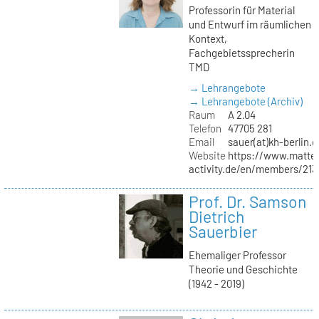
Professorin für Material
und Entwurf im räumlichen
Kontext,
Fachgebietssprecherin
TMD
→ Lehrangebote
→ Lehrangebote (Archiv)
Raum
A 2.04
Telefon
47705 281
Email
sauer(at)kh-berlin.d
Website
https://www.matter
activity.de/en/members/213/
Prof. Dr. Samson
Dietrich
Sauerbier
Ehemaliger Professor
Theorie und Geschichte
(1942 - 2019)