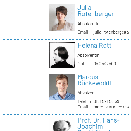
Julia
Rotenberger
Absolventin
Email
julia-rotenberger(a
Helena Rott
Absolventin
Mobil
0541442500
Marcus
Rückewoldt
Absolvent
Telefon
0151 591 56 591
Email
marcus(at)rueckew
Prof. Dr. Hans-
Joachim