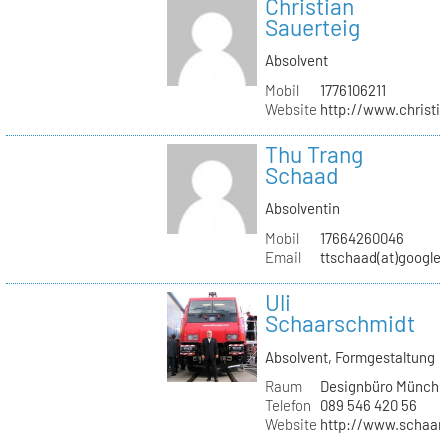
Christian
Sauerteig
Absolvent
Mobil
1776106211
Website
http://www.christi
Thu Trang
Schaad
Absolventin
Mobil
17664260046
Email
ttschaad(at)google
Uli
Schaarschmidt
Absolvent, Formgestaltung
Raum
Designbüro Münche
Telefon
089 546 420 56
Website
http://www.schaars