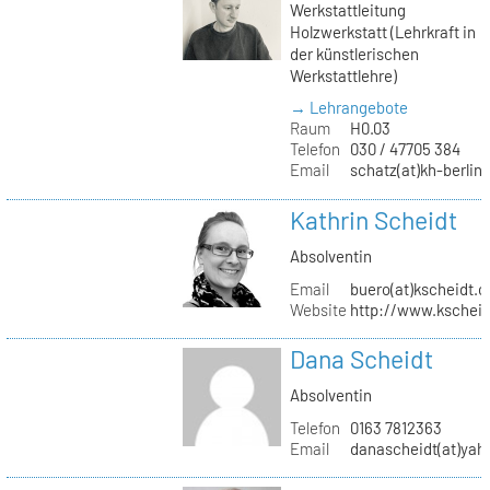
Werkstattleitung
Holzwerkstatt (Lehrkraft in
der künstlerischen
Werkstattlehre)
→ Lehrangebote
Raum
H0.03
Telefon
030 / 47705 384
Email
schatz(at)kh-berlin
Kathrin Scheidt
Absolventin
Email
buero(at)kscheidt.
Website
http://www.kschei
Dana Scheidt
Absolventin
Telefon
0163 7812363
Email
danascheidt(at)yah