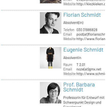
Website
http://kiezkieken.d
Florian Schmidt
Absolvent(in)
Telefon
030 31986828
Email
post(at)florianschm
Website
http://www.florian
Eugenie Schmidt
Absolventin
Raum
T 2.01
Email
noze(at)gmx.net
Website
http://www.schmid
Prof. Barbara
Schmidt
Professorin für Entwurf mit
Schwerpunkt Design und
Experiment