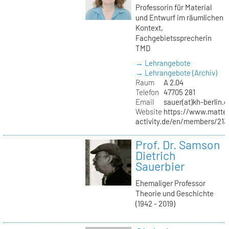
Professorin für Material
und Entwurf im räumlichen
Kontext,
Fachgebietssprecherin
TMD
→ Lehrangebote
→ Lehrangebote (Archiv)
Raum
A 2.04
Telefon
47705 281
Email
sauer(at)kh-berlin.d
Website
https://www.matter
activity.de/en/members/213/
Prof. Dr. Samson
Dietrich
Sauerbier
Ehemaliger Professor
Theorie und Geschichte
(1942 - 2019)