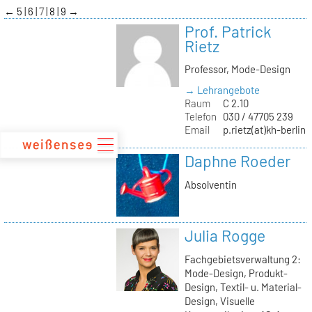
zum
←
5
6
7
8
9
→
Inhalt
Prof. Patrick
Rietz
Professor, Mode-Design
→ Lehrangebote
Raum
C 2.10
Telefon
030 / 47705 239
Email
p.rietz(at)kh-berlin.
Daphne Roeder
Absolventin
Julia Rogge
Fachgebietsverwaltung 2:
Mode-Design, Produkt-
Design, Textil- u. Material-
Design, Visuelle