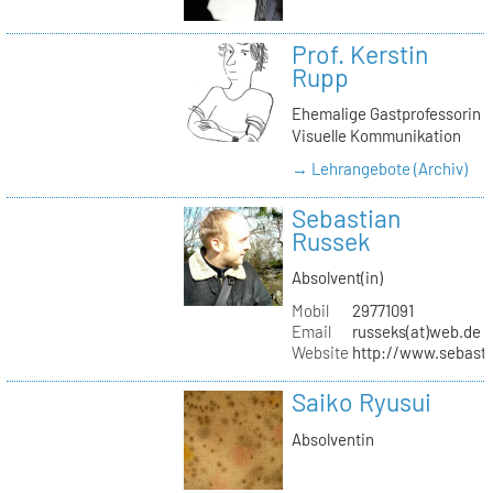
Prof. Kerstin
Rupp
Ehemalige Gastprofessorin
Visuelle Kommunikation
→ Lehrangebote (Archiv)
Sebastian
Russek
Absolvent(in)
Mobil
29771091
Email
russeks(at)web.de
Website
http://www.sebasti
Saiko Ryusui
Absolventin