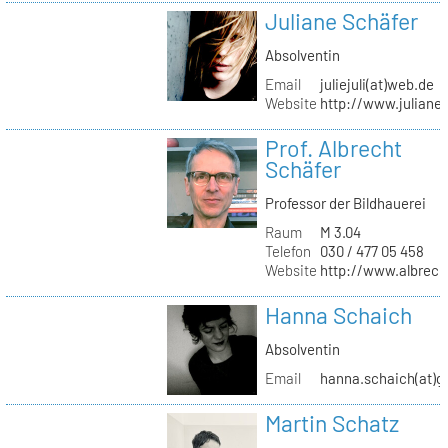
Juliane Schäfer
Absolventin
Email
juliejuli(at)web.de
Website
http://www.juliane
Prof. Albrecht
Schäfer
Professor der Bildhauerei
Raum
M 3.04
Telefon
030 / 477 05 458
Website
http://www.albrech
Hanna Schaich
Absolventin
Email
hanna.schaich(at)g
Martin Schatz