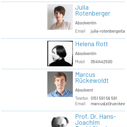
Julia
Rotenberger
Absolventin
Email
julia-rotenberger(a
Helena Rott
Absolventin
Mobil
0541442500
Marcus
Rückewoldt
Absolvent
Telefon
0151 591 56 591
Email
marcus(at)rueckew
Prof. Dr. Hans-
Joachim