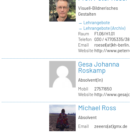
Visuell-Bildnerisches
Gestalten
→ Lehrangebote
→ Lehrangebote (Archiv)
Raum
F1.06/H1.01
Telefon
030 / 47705335/387
Email
roesel(at)kh-berlin.
Website
http://www.peterro
Gesa Johanna
Roskamp
Absolvent(in)
Mobil
27571650
Website
http://www.gesajo
Michael Ross
Absolvent
Email
zeeero(at)gmx.de