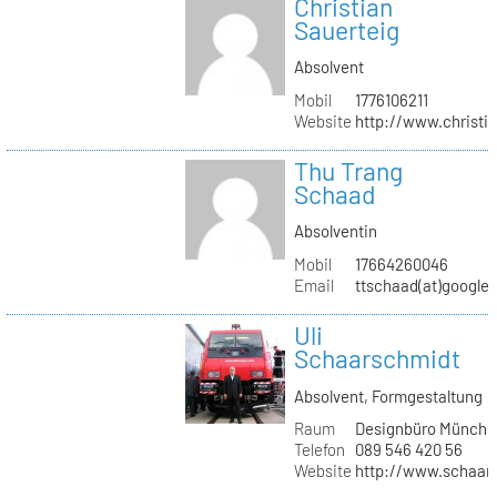
Christian
Sauerteig
Absolvent
Mobil
1776106211
Website
http://www.christi
Thu Trang
Schaad
Absolventin
Mobil
17664260046
Email
ttschaad(at)google
Uli
Schaarschmidt
Absolvent, Formgestaltung
Raum
Designbüro Münche
Telefon
089 546 420 56
Website
http://www.schaars