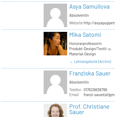
Asya Samuilova
Absolventin
Website
http://asyapuppets
Mika Satomi
Honorarprofessorin
Produkt-Design/Textil- u.
Material-Design
→ Lehrangebote (Archiv)
Franziska Sauer
Absolventin
Telefon
017629838796
Email
franzi.sauer(at)gmx
Prof. Christiane
Sauer