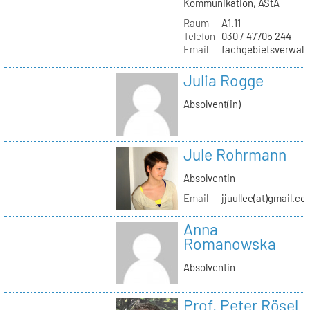
Kommunikation, AStA
Raum
A1.11
Telefon
030 / 47705 244
Email
fachgebietsverwaltu
Julia Rogge
Absolvent(in)
Jule Rohrmann
Absolventin
Email
jjuullee(at)gmail.co
Anna
Romanowska
Absolventin
Prof. Peter Rösel