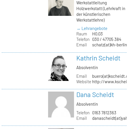
Werkstattleitung
Holzwerkstatt (Lehrkraft in
der künstlerischen
Werkstattlehre)
→ Lehrangebote
Raum
H0.03
Telefon
030 / 47705 384
Email
schatz(at)kh-berlin
Kathrin Scheidt
Absolventin
Email
buero(at)kscheidt.
Website
http://www.kschei
Dana Scheidt
Absolventin
Telefon
0163 7812363
Email
danascheidt(at)yah