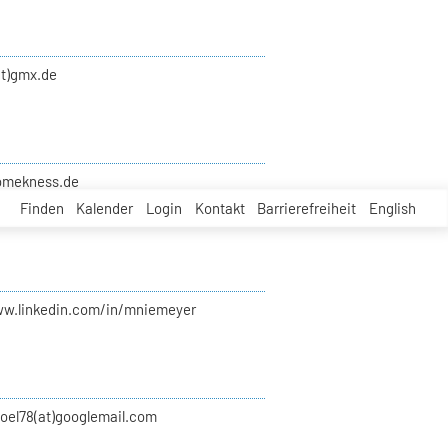
at)gmx.de
tomekness.de
Finden
Kalender
Login
Kontakt
Barrierefreiheit
English
ww.linkedin.com/in/mniemeyer
noel78(at)googlemail.com