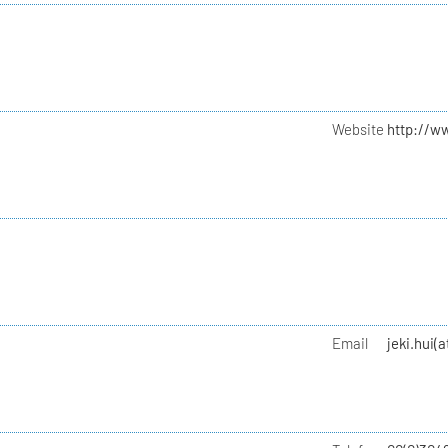
Website
http://w
Email
jeki.hui(