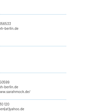
2056533
)kh-berlin.de
250599
kh-berlin.de
www.sarahmock.de/
30 120
sen(at)yahoo.de