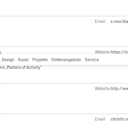
Email
s.nesch(
s
Website
https://
Design
Kunst
Projekte
Stellenangebote
Service
bodied Interaction im
s „Matters of Activity"
r
Website
http://w
Email
christin.