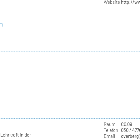
Website
http://w
h
Raum
C0.09
Telefon
030 / 477
Lehrkraft in der
Email
overberg(