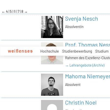
zum
Inhalt
←
4
5
6
7
8
→
Svenja Nesch
Absolventin
Prof. Thomas Nes
Hochschule
Studienbewerbung
Studium
Ehemaliger Professor für Em
Rahmen des Exzellenz-Cluster
→ Lehrangebote (Archiv)
Mahoma Niemeye
Absolvent
Christin Noel