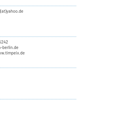
(at)yahoo.de
5242
h-berlin.de
ww.timpeix.de