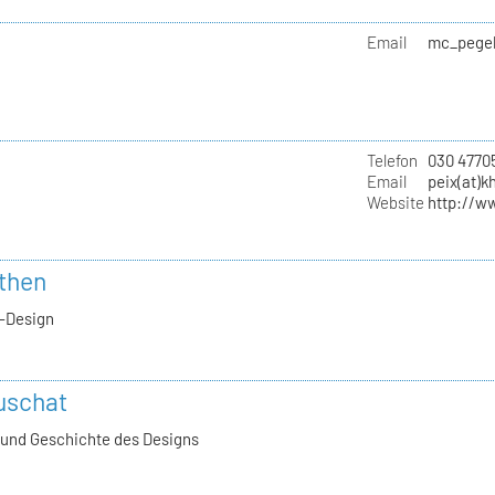
Email
mc_pegel
Telefon
030 4770
Email
peix(at)k
Website
http://w
rthen
-Design
ruschat
e und Geschichte des Designs