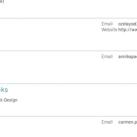
e)
Email
ozelayse
Website
http://w
Email
annikapa
oks
kt-Design
Email
carmen.p