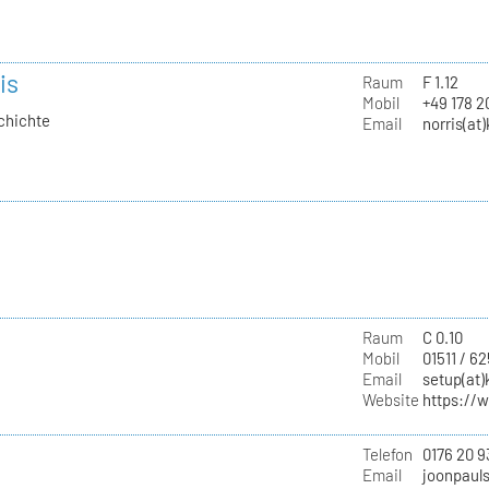
is
Raum
F 1.12
Mobil
+49 178 
chichte
Email
norris(at
Raum
C 0.10
Mobil
01511 / 6
Email
setup(at)
Website
https://
Telefon
0176 20 9
Email
joonpaul