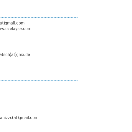
(at)gmail.com
ww.ozelayse.com
etsch(at)gmx.de
anizzo(at)gmail.com