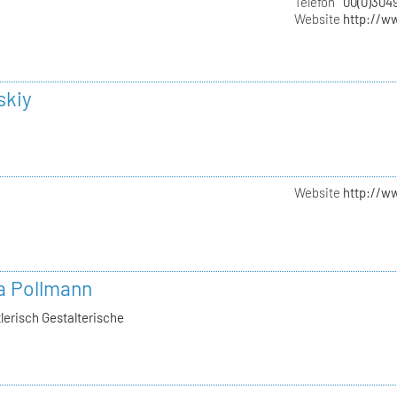
Telefon
00(0)304
Website
http://w
skiy
Website
http://w
ia Pollmann
lerisch Gestalterische