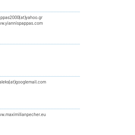
appas2000(at)yahoo.gr
ww.yiannispappas.com
aleks(at)googlemail.com
ww.maximilianpecher.eu