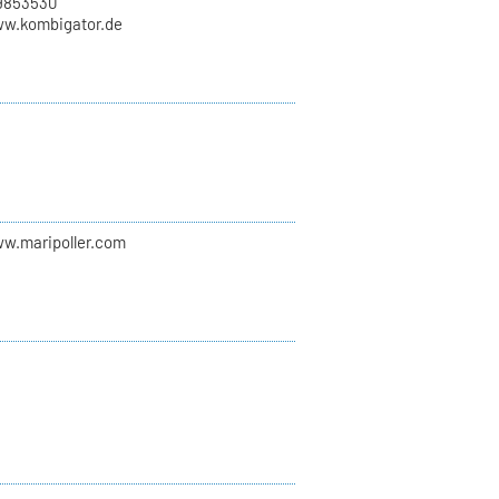
9853530
ww.kombigator.de
ww.maripoller.com