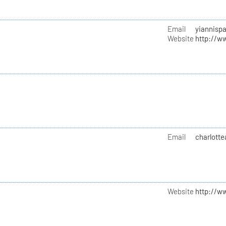
Email
yiannisp
Website
http://w
Email
charlotte
Website
http://w