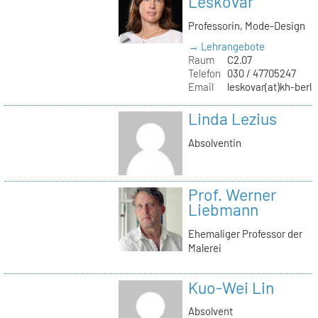
Leskovar
Professorin, Mode-Design
→ Lehrangebote
Raum
C2.07
Telefon
030 / 47705247
Email
leskovar(at)kh-berli
Linda Lezius
Absolventin
Prof. Werner
Liebmann
Ehemaliger Professor der
Malerei
Kuo-Wei Lin
Absolvent