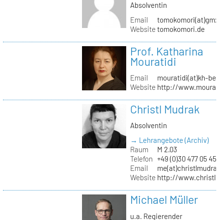
Absolventin
Email
tomokomori(at)gmx
Website
tomokomori.de
Prof. Katharina
Mouratidi
Email
mouratidi(at)kh-ber
Website
http://www.mourati
Christl Mudrak
Absolventin
→ Lehrangebote (Archiv)
Raum
M 2.03
Telefon
+49 (0)30 477 05 45
Email
me(at)christlmudra
Website
http://www.christ
Michael Müller
u.a. Regierender