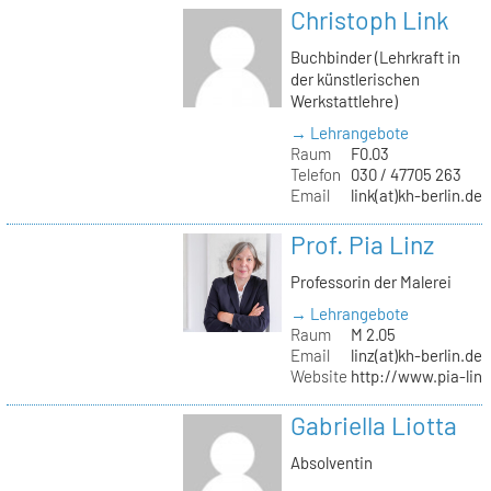
Christoph Link
Buchbinder (Lehrkraft in
der künstlerischen
Werkstattlehre)
→ Lehrangebote
Raum
F0.03
Telefon
030 / 47705 263
Email
link(at)kh-berlin.de
Prof. Pia Linz
Professorin der Malerei
→ Lehrangebote
Raum
M 2.05
Email
linz(at)kh-berlin.de
Website
http://www.pia-lin
Gabriella Liotta
Absolventin