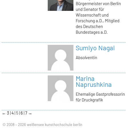
Bürgermeister von Berlin
und Senator für
Wissenschaft und
Forschung a.D., Mitglied
des Deutschen
Bundestages a.D.
Sumiyo Nagai
Absolventin
Marina
Naprushkina
Ehemalige Gastprofessorin
für Druckgrafik
←
3
4
5
6
7
→
© 2008 – 2026 weißensee kunsthochschule berlin