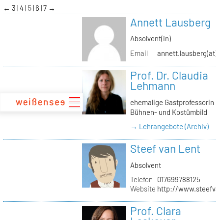
zum
←
3
4
5
6
7
→
Inhalt
Annett Lausberg
Absolvent(in)
Email
annett.lausberg(at
Prof. Dr. Claudia
Lehmann
ehemalige Gastprofessorin
Bühnen- und Kostümbild
→ Lehrangebote (Archiv)
Steef van Lent
Absolvent
Telefon
017699788125
Website
http://www.steefva
Prof. Clara