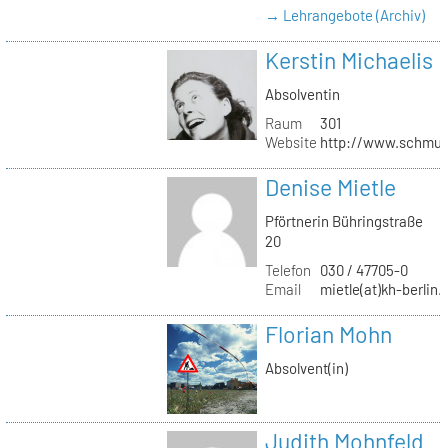
→ Lehrangebote (Archiv)
Kerstin Michaelis
Absolventin
Raum
301
Website
http://www.schmu
Denise Mietle
Pförtnerin Bühringstraße
20
Telefon
030 / 47705-0
Email
mietle(at)kh-berlin.
Florian Mohn
Absolvent(in)
Judith Mohnfeld