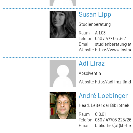
Susan Lipp
Studienberatung
Raum
A 1.03
Telefon
030 / 477 05 342
Email
studienberatung(at)
Website
https://www.instag
Adi Liraz
Absolventin
Website
http://adiliraz.jim
André Loebinger
Head, Leiter der Bibliothek
Raum
C 0.01
Telefon
030 / 47705 225/26
Email
bibliothek(at)kh-ber