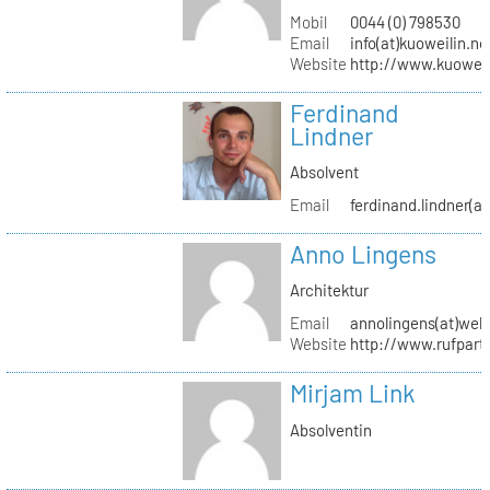
Mobil
0044 (0) 798530
Email
info(at)kuoweilin.ne
Website
http://www.kuoweil
Ferdinand
Lindner
Absolvent
Email
ferdinand.lindner(a
Anno Lingens
Architektur
Email
annolingens(at)web
Website
http://www.rufpart
Mirjam Link
Absolventin