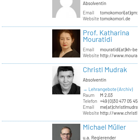
Absolventin
Email
tomokomori(at)gmx
Website
tomokomori.de
Prof. Katharina
Mouratidi
Email
mouratidi(at)kh-ber
Website
http://www.mourati
Christl Mudrak
Absolventin
→ Lehrangebote (Archiv)
Raum
M 2.03
Telefon
+49 (0)30 477 05 45
Email
me(at)christlmudra
Website
http://www.christ
Michael Müller
u.a. Regierender