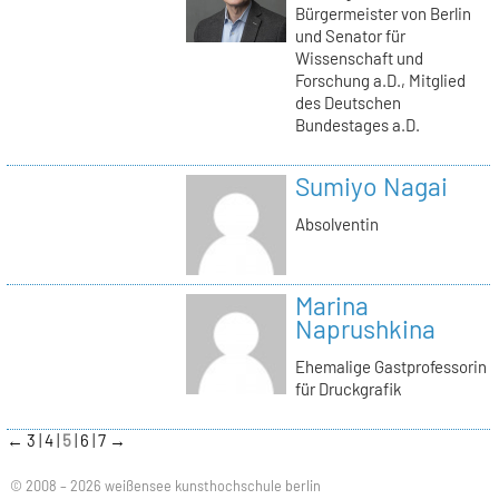
Bürgermeister von Berlin
und Senator für
Wissenschaft und
Forschung a.D., Mitglied
des Deutschen
Bundestages a.D.
Sumiyo Nagai
Absolventin
Marina
Naprushkina
Ehemalige Gastprofessorin
für Druckgrafik
←
3
4
5
6
7
→
© 2008 – 2026 weißensee kunsthochschule berlin