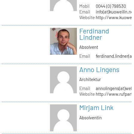
Mobil
0044 (0) 798530
Email
info(at)kuoweilin.ne
Website
http://www.kuoweil
Ferdinand
Lindner
Absolvent
Email
ferdinand.lindner(a
Anno Lingens
Architektur
Email
annolingens(at)web
Website
http://www.rufpart
Mirjam Link
Absolventin