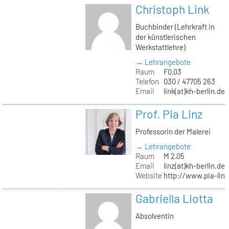
Christoph Link
Buchbinder (Lehrkraft in
der künstlerischen
Werkstattlehre)
→ Lehrangebote
Raum
F0.03
Telefon
030 / 47705 263
Email
link(at)kh-berlin.de
Prof. Pia Linz
Professorin der Malerei
→ Lehrangebote
Raum
M 2.05
Email
linz(at)kh-berlin.de
Website
http://www.pia-lin
Gabriella Liotta
Absolventin