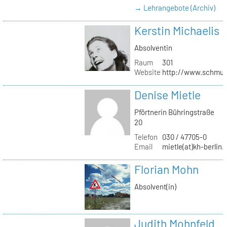
→ Lehrangebote (Archiv)
Kerstin Michaelis
Absolventin
Raum
301
Website
http://www.schmu
Denise Mietle
Pförtnerin Bühringstraße
20
Telefon
030 / 47705-0
Email
mietle(at)kh-berlin.
Florian Mohn
Absolvent(in)
Judith Mohnfeld