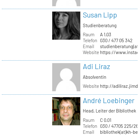
Susan Lipp
Studienberatung
Raum
A 1.03
Telefon
030 / 477 05 342
Email
studienberatung(at)
Website
https://www.instag
Adi Liraz
Absolventin
Website
http://adiliraz.jim
André Loebinger
Head, Leiter der Bibliothek
Raum
C 0.01
Telefon
030 / 47705 225/26
Email
bibliothek(at)kh-ber