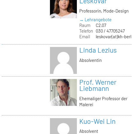
Leskovar
Professorin, Mode-Design
→ Lehrangebote
Raum
C2.07
Telefon
030 / 47705247
Email
leskovar(at)kh-berli
Linda Lezius
Absolventin
Prof. Werner
Liebmann
Ehemaliger Professor der
Malerei
Kuo-Wei Lin
Absolvent