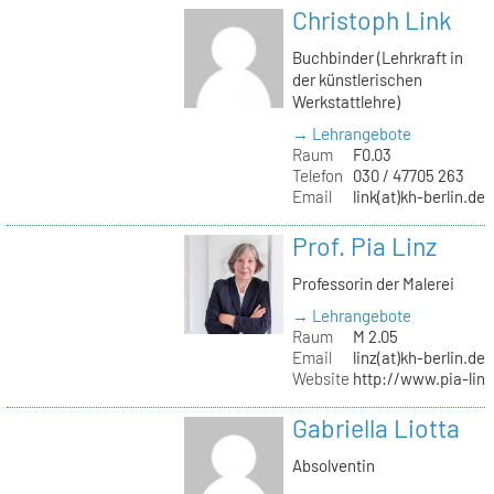
Christoph Link
Buchbinder (Lehrkraft in
der künstlerischen
Werkstattlehre)
→ Lehrangebote
Raum
F0.03
Telefon
030 / 47705 263
Email
link(at)kh-berlin.de
Prof. Pia Linz
Professorin der Malerei
→ Lehrangebote
Raum
M 2.05
Email
linz(at)kh-berlin.de
Website
http://www.pia-lin
Gabriella Liotta
Absolventin