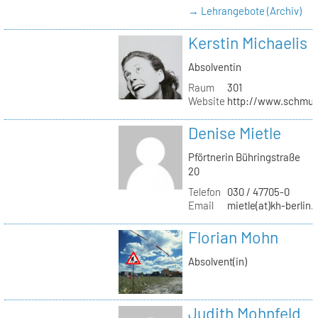
→ Lehrangebote (Archiv)
Kerstin Michaelis
Absolventin
Raum
301
Website
http://www.schmu
Denise Mietle
Pförtnerin Bühringstraße
20
Telefon
030 / 47705-0
Email
mietle(at)kh-berlin.
Florian Mohn
Absolvent(in)
Judith Mohnfeld