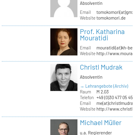
Absolventin
Email
tomokomori(at)gmx
Website
tomokomori.de
Prof. Katharina
Mouratidi
Email
mouratidi(at)kh-ber
Website
http://www.mourati
Christl Mudrak
Absolventin
→ Lehrangebote (Archiv)
Raum
M 2.03
Telefon
+49 (0)30 477 05 45
Email
me(at)christlmudra
Website
http://www.christ
Michael Müller
u.a. Regierender