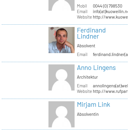
Mobil
0044 (0) 798530
Email
info(at)kuoweilin.ne
Website
http://www.kuoweil
Ferdinand
Lindner
Absolvent
Email
ferdinand.lindner(a
Anno Lingens
Architektur
Email
annolingens(at)web
Website
http://www.rufpart
Mirjam Link
Absolventin