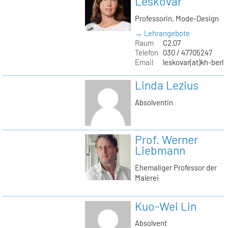
Leskovar
Professorin, Mode-Design
→ Lehrangebote
Raum
C2.07
Telefon
030 / 47705247
Email
leskovar(at)kh-berli
Linda Lezius
Absolventin
Prof. Werner
Liebmann
Ehemaliger Professor der
Malerei
Kuo-Wei Lin
Absolvent