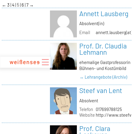
zum
←
3
4
5
6
7
→
Inhalt
Annett Lausberg
Absolvent(in)
Email
annett.lausberg(at
Prof. Dr. Claudia
Lehmann
ehemalige Gastprofessorin
Bühnen- und Kostümbild
→ Lehrangebote (Archiv)
Steef van Lent
Absolvent
Telefon
017699788125
Website
http://www.steefva
Prof. Clara