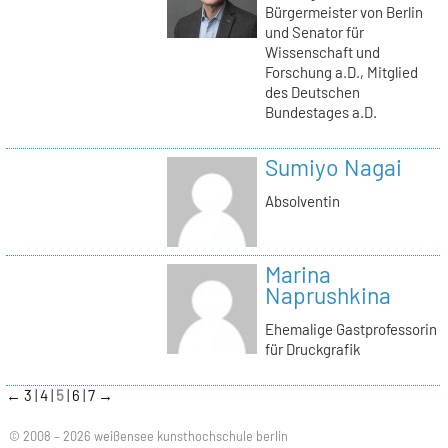
Bürgermeister von Berlin
und Senator für
Wissenschaft und
Forschung a.D., Mitglied
des Deutschen
Bundestages a.D.
Sumiyo Nagai
Absolventin
Marina
Naprushkina
Ehemalige Gastprofessorin
für Druckgrafik
←
3
4
5
6
7
→
© 2008 – 2026 weißensee kunsthochschule berlin