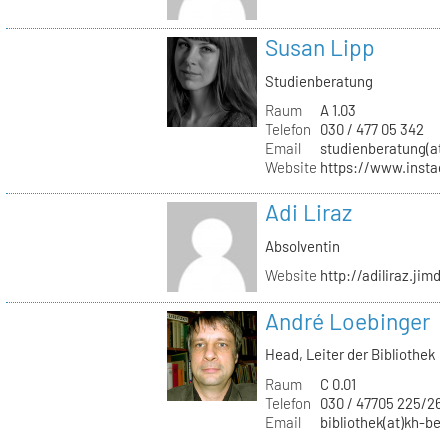
Susan Lipp
Studienberatung
Raum
A 1.03
Telefon
030 / 477 05 342
Email
studienberatung(at)
Website
https://www.instag
Adi Liraz
Absolventin
Website
http://adiliraz.jim
André Loebinger
Head, Leiter der Bibliothek
Raum
C 0.01
Telefon
030 / 47705 225/26
Email
bibliothek(at)kh-ber