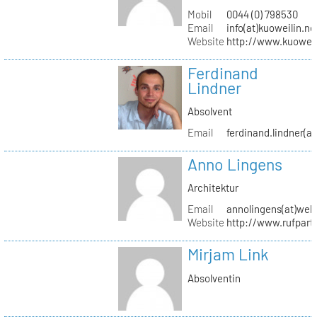
Mobil
0044 (0) 798530
Email
info(at)kuoweilin.ne
Website
http://www.kuoweil
Ferdinand
Lindner
Absolvent
Email
ferdinand.lindner(a
Anno Lingens
Architektur
Email
annolingens(at)web
Website
http://www.rufpart
Mirjam Link
Absolventin