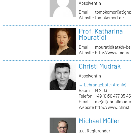
Absolventin
Email
tomokomori(at)gmx
Website
tomokomori.de
Prof. Katharina
Mouratidi
Email
mouratidi(at)kh-ber
Website
http://www.mourati
Christl Mudrak
Absolventin
→ Lehrangebote (Archiv)
Raum
M 2.03
Telefon
+49 (0)30 477 05 45
Email
me(at)christlmudra
Website
http://www.christ
Michael Müller
u.a. Regierender