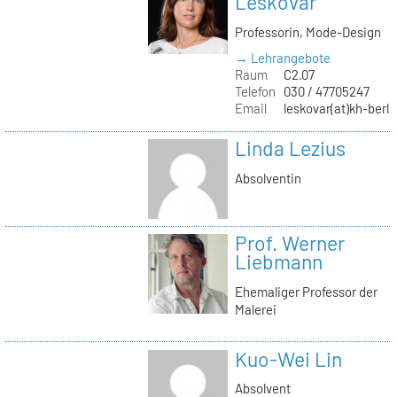
Leskovar
Professorin, Mode-Design
→ Lehrangebote
Raum
C2.07
Telefon
030 / 47705247
Email
leskovar(at)kh-berli
Linda Lezius
Absolventin
Prof. Werner
Liebmann
Ehemaliger Professor der
Malerei
Kuo-Wei Lin
Absolvent