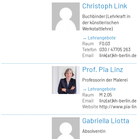
Christoph Link
Buchbinder (Lehrkraft in
der künstlerischen
Werkstattlehre)
→ Lehrangebote
Raum
F0.03
Telefon
030 / 47705 263
Email
link(at)kh-berlin.de
Prof. Pia Linz
Professorin der Malerei
→ Lehrangebote
Raum
M 2.05
Email
linz(at)kh-berlin.de
Website
http://www.pia-lin
Gabriella Liotta
Absolventin