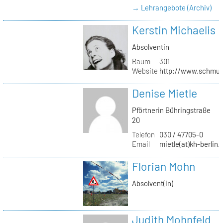
→ Lehrangebote (Archiv)
Kerstin Michaelis
Absolventin
Raum
301
Website
http://www.schmu
Denise Mietle
Pförtnerin Bühringstraße
20
Telefon
030 / 47705-0
Email
mietle(at)kh-berlin.
Florian Mohn
Absolvent(in)
Judith Mohnfeld