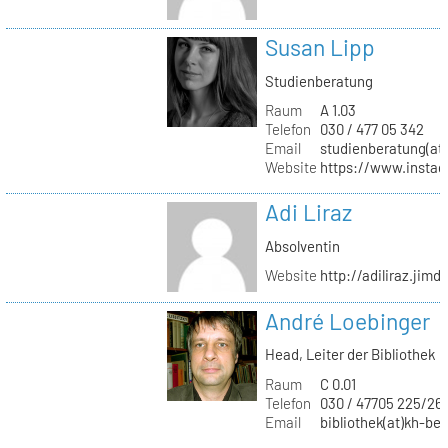
Susan Lipp
Studienberatung
Raum
A 1.03
Telefon
030 / 477 05 342
Email
studienberatung(at)
Website
https://www.instag
Adi Liraz
Absolventin
Website
http://adiliraz.jim
André Loebinger
Head, Leiter der Bibliothek
Raum
C 0.01
Telefon
030 / 47705 225/26
Email
bibliothek(at)kh-ber