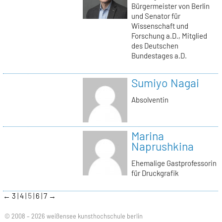
Bürgermeister von Berlin
und Senator für
Wissenschaft und
Forschung a.D., Mitglied
des Deutschen
Bundestages a.D.
Sumiyo Nagai
Absolventin
Marina
Naprushkina
Ehemalige Gastprofessorin
für Druckgrafik
←
3
4
5
6
7
→
© 2008 – 2026 weißensee kunsthochschule berlin