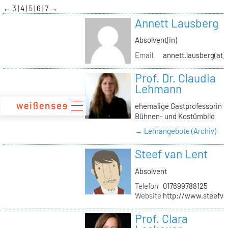
zum
←
3
4
5
6
7
→
Inhalt
Annett Lausberg
Absolvent(in)
Email
annett.lausberg(at
Prof. Dr. Claudia
Lehmann
ehemalige Gastprofessorin
Bühnen- und Kostümbild
→ Lehrangebote (Archiv)
Steef van Lent
Absolvent
Telefon
017699788125
Website
http://www.steefva
Prof. Clara