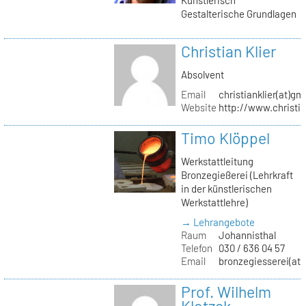
Gestalterische Grundlagen
Christian Klier
Absolvent
Email
christianklier(at)gm
Website
http://www.christia
Timo Klöppel
Werkstattleitung
Bronzegießerei (Lehrkraft
in der künstlerischen
Werkstattlehre)
→ Lehrangebote
Raum
Johannisthal
Telefon
030 / 636 04 57
Email
bronzegiesserei(at)
Prof. Wilhelm