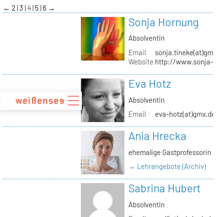
zum
←
2
3
4
5
6
→
Inhalt
Sonja Hornung
Absolventin
Email
sonja.tineke(at)gma
Website
http://www.sonja-
Eva Hotz
Absolventin
Email
eva-hotz(at)gmx.de
Ania Hrecka
ehemalige Gastprofessorin
→ Lehrangebote (Archiv)
Sabrina Hubert
Absolventin