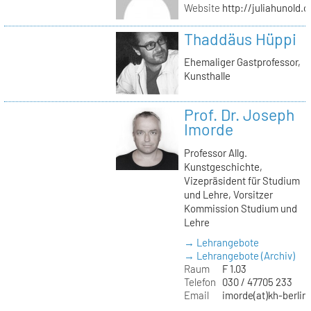
Website
http://juliahunold.
Thaddäus Hüppi
Ehemaliger Gastprofessor,
Kunsthalle
Prof. Dr. Joseph
Imorde
Professor Allg.
Kunstgeschichte,
Vizepräsident für Studium
und Lehre, Vorsitzer
Kommission Studium und
Lehre
→ Lehrangebote
→ Lehrangebote (Archiv)
Raum
F 1.03
Telefon
030 / 47705 233
Email
imorde(at)kh-berlin