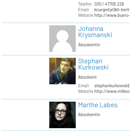
Telefon
030 / 47705 228
Email
krueger(at)kh-berlin
Website
http://www.buero-
Johanna
Krysmanski
Absolventin
Stephan
Kurkowski
Absolvent
Email
stephankurkowski(a
Website
http://www.milksou
Marthe Labes
Absolventin