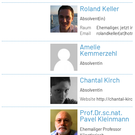
Roland Keller
Absolvent(in)
Raum
Ehemaliger, jetzt in
Email
rolandkeller(at)hot
Amelie
Kemmerzehl
Absolventin
Chantal Kirch
Absolventin
Website
http://chantal-kirc
Prof.Dr.sc.nat.
Pavel Kleinmann
Ehemaliger Professor
Künstlerisch