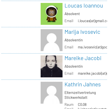
Loucas Ioannou
Absolvent
Email
i.loucas(at)gmail.c
Marija Ivosevic
Absolventin
Email
ma.ivosevic(at)goo
Mareike Jacobi
Absolventin
Email
mareike.jacobi(at)
Kathrin Jahnes
Elternzeitvertretung
Stickwerkstatt
Raum
C0.08