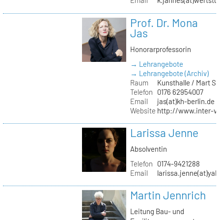
Email
k.jahnes(at)wertstu
Prof. Dr. Mona
Jas
Honorarprofessorin
→ Lehrangebote
→ Lehrangebote (Archiv)
Raum
Kunsthalle / Mart 
Telefon
0176 62954007
Email
jas(at)kh-berlin.de
Website
http://www.inter-v
Larissa Jenne
Absolventin
Telefon
0174-9421288
Email
larissa.jenne(at)ya
Martin Jennrich
Leitung Bau- und