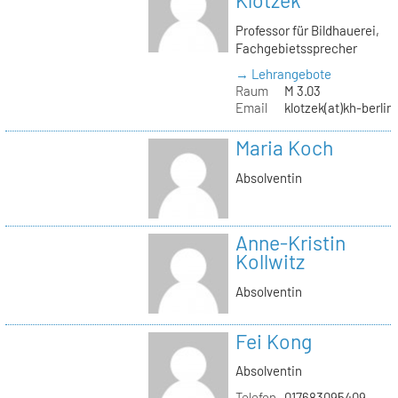
Klotzek
Professor für Bildhauerei,
Fachgebietssprecher
→ Lehrangebote
Raum
M 3.03
Email
klotzek(at)kh-berlin
Maria Koch
Absolventin
Anne-Kristin
Kollwitz
Absolventin
Fei Kong
Absolventin
Telefon
017683095409