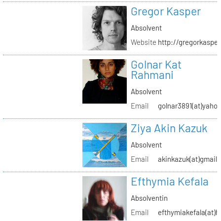
Gregor Kasper
Absolvent
Website
http://gregorkasper
Golnar Kat
Rahmani
Absolvent
Email
golnar3891(at)yaho
Ziya Akin Kazuk
Absolvent
Email
akinkazuk(at)gmail
Efthymia Kefala
Absolventin
Email
efthymiakefala(at)h