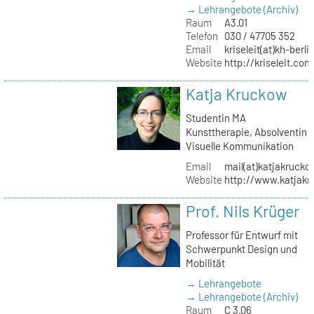
→ Lehrangebote (Archiv)
Raum
A3.01
Telefon
030 / 47705 352
Email
kriseleit(at)kh-berli
Website
http://kriseleit.com
Katja Kruckow
Studentin MA
Kunsttherapie, Absolventin
Visuelle Kommunikation
Email
mail(at)katjakrucko
Website
http://www.katjakr
Prof. Nils Krüger
Professor für Entwurf mit
Schwerpunkt Design und
Mobilität
→ Lehrangebote
→ Lehrangebote (Archiv)
Raum
C 3.06