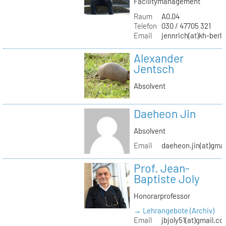
Facilitymanagement
Raum
A0.04
Telefon
030 / 47705 321
Email
jennrich(at)kh-berli
Alexander
Jentsch
Absolvent
Daeheon Jin
Absolvent
Email
daeheon.jin(at)gma
Prof. Jean-
Baptiste Joly
Honorarprofessor
→ Lehrangebote (Archiv)
Email
jbjoly51(at)gmail.c