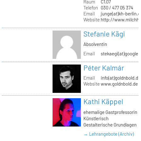
Raum
C1.07
Telefon
030 / 477 05 374
Email
junge(at)kh-berlin.d
Website
http://www.milchho
Stefanie Kägi
Absolventin
Email
stekaegi(at)google
Péter Kalmár
Email
info(at)goldnbold.de
Website
www.goldnbold.de
Kathi Käppel
ehemalige Gastprofessorin
Künstlerisch
Gestalterische Grundlagen
→ Lehrangebote (Archiv)