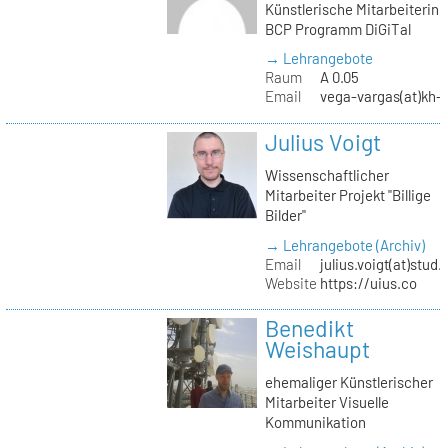
Künstlerische Mitarbeiterin
BCP Programm DiGiTal
→ Lehrangebote
Raum
A 0.05
Email
vega-vargas(at)kh-b
Julius Voigt
Wissenschaftlicher
Mitarbeiter Projekt "Billige
Bilder"
→ Lehrangebote (Archiv)
Email
julius.voigt(at)stud.
Website
https://uius.co
Benedikt
Weishaupt
ehemaliger Künstlerischer
Mitarbeiter Visuelle
Kommunikation