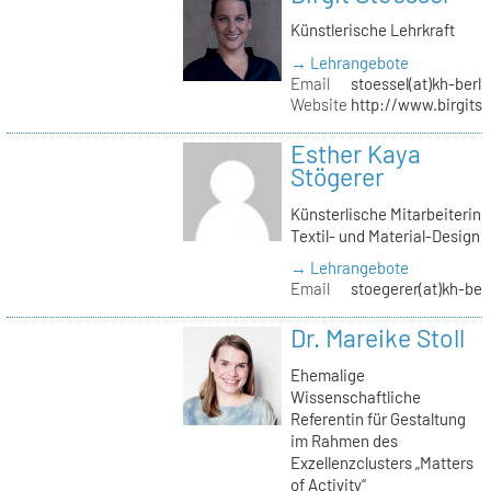
Künstlerische Lehrkraft
→ Lehrangebote
Email
stoessel(at)kh-berli
Website
http://www.birgitst
Esther Kaya
Stögerer
Künsterlische Mitarbeiterin
Textil- und Material-Design
→ Lehrangebote
Email
stoegerer(at)kh-ber
Dr. Mareike Stoll
Ehemalige
Wissenschaftliche
Referentin für Gestaltung
im Rahmen des
Exzellenzclusters „Matters
of Activity“