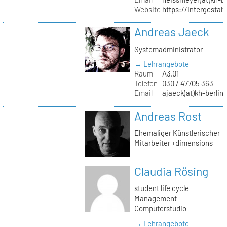
Website
https://intergestalt.
Andreas Jaeck
Systemadministrator
→ Lehrangebote
Raum
A3.01
Telefon
030 / 47705 363
Email
ajaeck(at)kh-berlin
Andreas Rost
Ehemaliger Künstlerischer
Mitarbeiter +dimensions
Claudia Rösing
student life cycle
Management -
Computerstudio
→ Lehrangebote