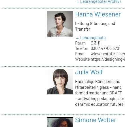
→ Lehrangebote (Archiv)
Hanna Wiesener
Leitung Gründung und
Transfer
→ Lehrangebote
Raum
C 3.11
Telefon
030 / 47705 370
Email
wiesener(at)kh-berl
Website
https://designing-i
Julia Wolf
Ehemalige Künstlerische
Mitarbeiterin glass – hand
formed matter und CRAFT
– activating pedagogies for
ceramic education futures
Simone Wolter