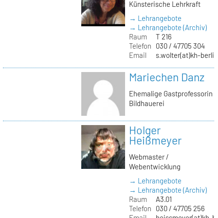
Künsterische Lehrkraft
→ Lehrangebote
→ Lehrangebote (Archiv)
Raum
T 216
Telefon
030 / 47705 304
Email
s.wolter(at)kh-berli
Mariechen Danz
Ehemalige Gastprofessorin
Bildhauerei
Holger
Heißmeyer
Webmaster /
Webentwicklung
→ Lehrangebote
→ Lehrangebote (Archiv)
Raum
A3.01
Telefon
030 / 47705 256
Email
heissmeyer(at)kh-be