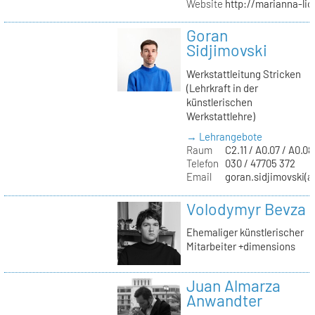
Website
http://marianna-lio
Goran
Sidjimovski
Werkstattleitung Stricken
(Lehrkraft in der
künstlerischen
Werkstattlehre)
→ Lehrangebote
Raum
C2.11 / A0.07 / A0.08
Telefon
030 / 47705 372
Email
goran.sidjimovski(at
Volodymyr Bevza
Ehemaliger künstlerischer
Mitarbeiter +dimensions
Juan Almarza
Anwandter