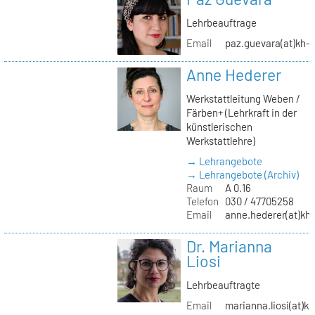
Lehrbeauftrage
Email
paz.guevara(at)kh-b
Anne Hederer
Werkstattleitung Weben /
Färben+ (Lehrkraft in der
künstlerischen
Werkstattlehre)
→ Lehrangebote
→ Lehrangebote (Archiv)
Raum
A 0.16
Telefon
030 / 47705258
Email
anne.hederer(at)kh-
Dr. Marianna
Liosi
Lehrbeauftragte
Email
marianna.liosi(at)kh