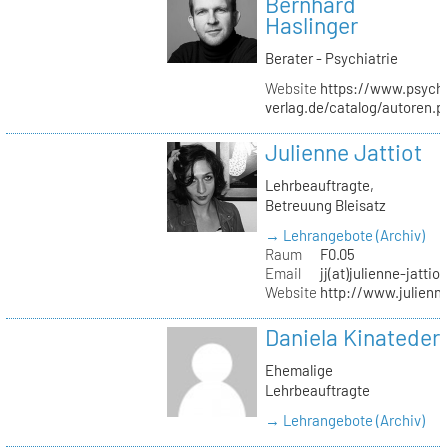
Bernhard
Haslinger
Berater - Psychiatrie
Website
https://www.psycho
verlag.de/catalog/autoren.
Julienne Jattiot
Lehrbeauftragte,
Betreuung Bleisatz
→ Lehrangebote (Archiv)
Raum
F0.05
Email
jj(at)julienne-jattio
Website
http://www.julienne
Daniela Kinateder
Ehemalige
Lehrbeauftragte
→ Lehrangebote (Archiv)