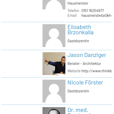
Hausmeister
Telefon
0151 16254977
Email
hausmeister(at)kh-b
Elisabeth
Brzonkalla
Gastdozentin
Jason Danziger
Berater - Architektur
Website
http://www.thinkbu
Nicole Förster
Gastdozentin
Dr. med.