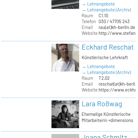
→ Lehrangebote
→ Lehrangebote (Archiv)
Raum
C1.10
Telefon
030 / 47705 243
Email
rau(at)kh-berlin.de
Website
http://www.stefani
Eckhard Reschat
Künstlerische Lehrkraft
→ Lehrangebote
→ Lehrangebote (Archiv)
Raum
T2.02
Email
reschat(at)kh-berlin
Website
https://www.eckhar
Lara Roßwag
Ehemalige Künstlerische
Mitarbeiterin +dimensions
Joana Schmitz