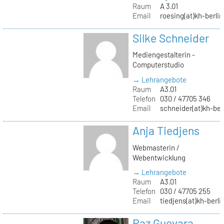
Raum
A 3.01
Email
roesing(at)kh-berlin
Silke Schneider
Mediengestalterin -
Computerstudio
→ Lehrangebote
Raum
A3.01
Telefon
030 / 47705 346
Email
schneider(at)kh-ber
Anja Tiedjens
Webmasterin /
Webentwicklung
→ Lehrangebote
Raum
A3.01
Telefon
030 / 47705 255
Email
tiedjens(at)kh-berli
Paz Guevara