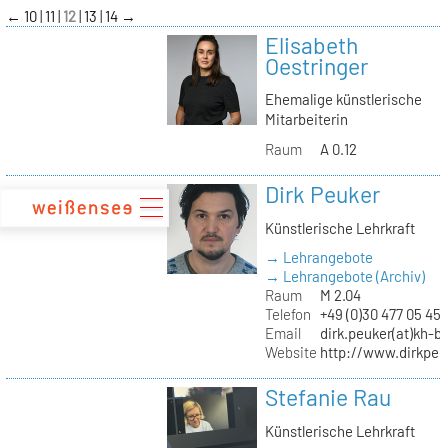
zum
←
10
11
12
13
14
→
Inhalt
Elisabeth
Oestringer
Ehemalige künstlerische
Mitarbeiterin
Raum
A 0.12
Dirk Peuker
Künstlerische Lehrkraft
→ Lehrangebote
→ Lehrangebote (Archiv)
Raum
M 2.04
Telefon
+49 (0)30 477 05 45
Email
dirk.peuker(at)kh-be
Website
http://www.dirkpeu
Stefanie Rau
Künstlerische Lehrkraft