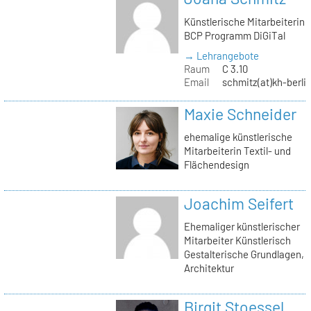
Künstlerische Mitarbeiterin
BCP Programm DiGiTal
→ Lehrangebote
Raum
C 3.10
Email
schmitz(at)kh-berli
Maxie Schneider
ehemalige künstlerische
Mitarbeiterin Textil- und
Flächendesign
Joachim Seifert
Ehemaliger künstlerischer
Mitarbeiter Künstlerisch
Gestalterische Grundlagen,
Architektur
Birgit Stoessel