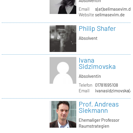
Absolventin
Email
s(at)selimasevim.d
Website
selimasevim.de
Philip Shafer
Absolvent
Ivana
Sidzimovska
Absolventin
Telefon
01781695108
Email
ivanasidzimovska(a
Prof. Andreas
Siekmann
Ehemaliger Professor
Raumstrategien