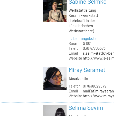
Sabine Selmke
Werkstattleitung
Keramikwerkstatt
(Lehrkraft in der
künstlerischen
Werkstattlehre)
→ Lehrangebote
Raum
G 001
Telefon
030 47705373
Email
s.selmke(at)kh-berl
Website
http://www.s-selm
Miray Seramet
Absolventin
Telefon
017638029579
Email
mail(at)mirayseram
Website
http://www.mirays
Selima Sevim