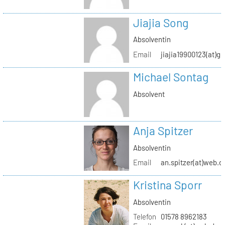
Jiajia Song
Absolventin
Email
jiajia19900123(at)g
Michael Sontag
Absolvent
Anja Spitzer
Absolventin
Email
an.spitzer(at)web.d
Kristina Sporr
Absolventin
Telefon
01578 8962183