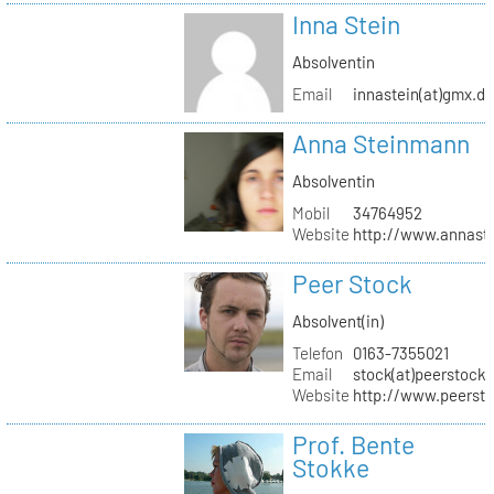
Inna Stein
Absolventin
Email
innastein(at)gmx.d
Anna Steinmann
Absolventin
Mobil
34764952
Website
http://www.annas
Peer Stock
Absolvent(in)
Telefon
0163-7355021
Email
stock(at)peerstock.
Website
http://www.peersto
Prof. Bente
Stokke