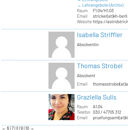
→ Lehrangebote (Archiv)
Raum
F1.04/H1.03
Email
stricker(at)kh-berli
Website
https://astridstrick
Isabella Striffler
Absolventin
Thomas Strobel
Absolvent
Email
thomasstrobel(at)a
Graziella Sulis
Raum
A1.04
Telefon
030 / 47705 312
Email
pruefungsamt(at)kh-
←
6
7
8
9
10
→