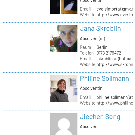
Email
eve.simon(at)gmx.f
Website
http://www.evesimo
Jana Skroblin
Absolvent(in)
Raum
Berlin
Telefon
0178 2176472
Email
jskroblin(at)hotmai
Website
http://www.skrobm
Philine Sollmann
Absolventin
Email
philine.sollmann(at
Website
http://www.philine
Jiechen Song
Absolvent