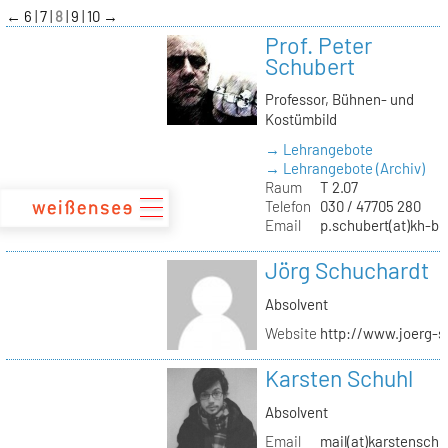
zum
←
6
7
8
9
10
→
Inhalt
Prof. Peter
Schubert
Professor, Bühnen- und
Kostümbild
→ Lehrangebote
→ Lehrangebote (Archiv)
Raum
T 2.07
Telefon
030 / 47705 280
Email
p.schubert(at)kh-be
Jörg Schuchardt
Absolvent
Website
http://www.joerg-s
Karsten Schuhl
Absolvent
Email
mail(at)karstensch