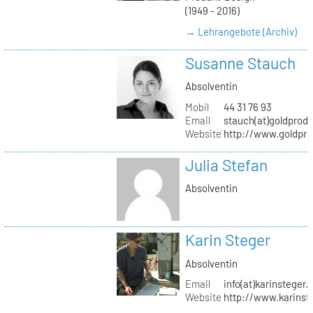
(1949 - 2016)
→ Lehrangebote (Archiv)
Susanne Stauch
Absolventin
Mobil
44 31 76 93
Email
stauch(at)goldprodu
Website
http://www.goldpro
Julia Stefan
Absolventin
Karin Steger
Absolventin
Email
info(at)karinsteger.
Website
http://www.karinst