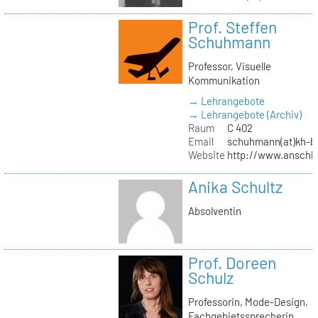
Prof. Steffen
Schuhmann
Professor, Visuelle
Kommunikation
→ Lehrangebote
→ Lehrangebote (Archiv)
Raum
C 402
Email
schuhmann(at)kh-be
Website
http://www.anschl
Anika Schultz
Absolventin
Prof. Doreen
Schulz
Professorin, Mode-Design,
Fachgebietssprecherin