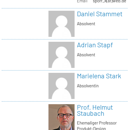
Email
sporr_k(at)web.de
Daniel Stammet
Absolvent
Adrian Stapf
Absolvent
Marielena Stark
Absolventin
Prof. Helmut
Staubach
Ehemaliger Professor
Produkt-Design