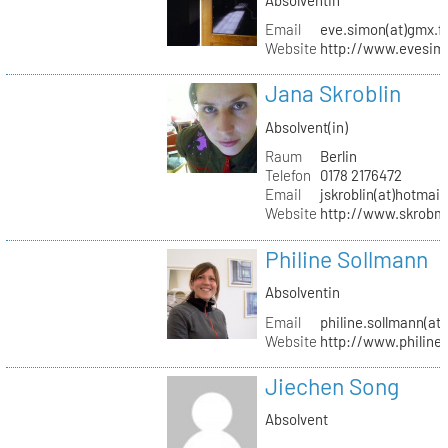
Email
eve.simon(at)gmx.f
Website
http://www.evesimo
Jana Skroblin
Absolvent(in)
Raum
Berlin
Telefon
0178 2176472
Email
jskroblin(at)hotmai
Website
http://www.skrobm
Philine Sollmann
Absolventin
Email
philine.sollmann(at
Website
http://www.philine
Jiechen Song
Absolvent