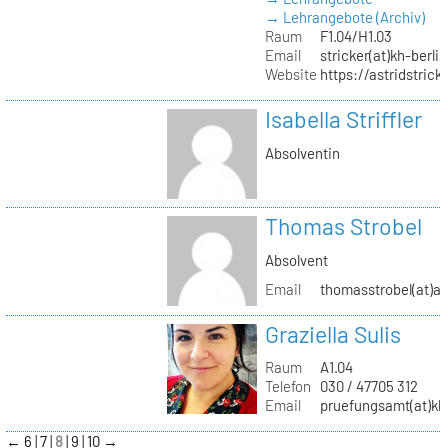
→ Lehrangebote (Archiv)
Raum
F1.04/H1.03
Email
stricker(at)kh-berli
Website
https://astridstrick
Isabella Striffler
Absolventin
Thomas Strobel
Absolvent
Email
thomasstrobel(at)a
Graziella Sulis
Raum
A1.04
Telefon
030 / 47705 312
Email
pruefungsamt(at)kh-
←
6
7
8
9
10
→