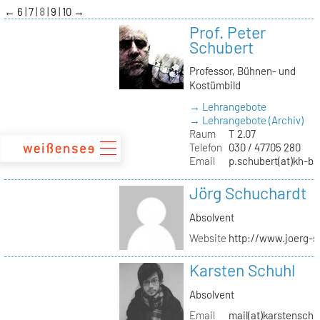
zum
←
6
7
8
9
10
→
Inhalt
Prof. Peter
Schubert
Professor, Bühnen- und
Kostümbild
→ Lehrangebote
→ Lehrangebote (Archiv)
Raum
T 2.07
Telefon
030 / 47705 280
Email
p.schubert(at)kh-be
Jörg Schuchardt
Absolvent
Website
http://www.joerg-s
Karsten Schuhl
Absolvent
Email
mail(at)karstensch