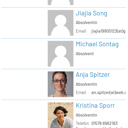
Jiajia Song
Absolventin
Email
jiajia19900123(at)g
Michael Sontag
Absolvent
Anja Spitzer
Absolventin
Email
an.spitzer(at)web.d
Kristina Sporr
Absolventin
Telefon
01578 8962183