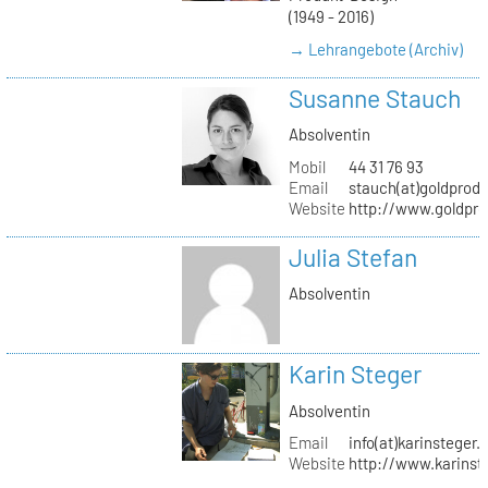
(1949 - 2016)
→ Lehrangebote (Archiv)
Susanne Stauch
Absolventin
Mobil
44 31 76 93
Email
stauch(at)goldprodu
Website
http://www.goldpro
Julia Stefan
Absolventin
Karin Steger
Absolventin
Email
info(at)karinsteger.
Website
http://www.karinst