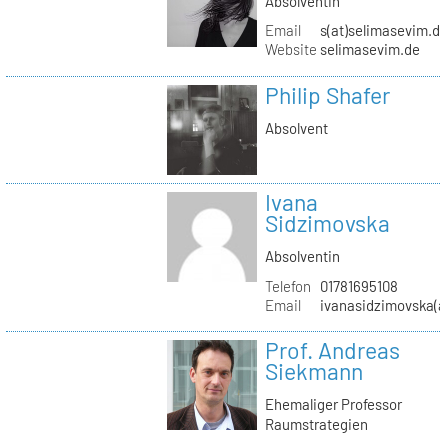
Absolventin
Email
s(at)selimasevim.d
Website
selimasevim.de
Philip Shafer
Absolvent
Ivana
Sidzimovska
Absolventin
Telefon
01781695108
Email
ivanasidzimovska(a
Prof. Andreas
Siekmann
Ehemaliger Professor
Raumstrategien