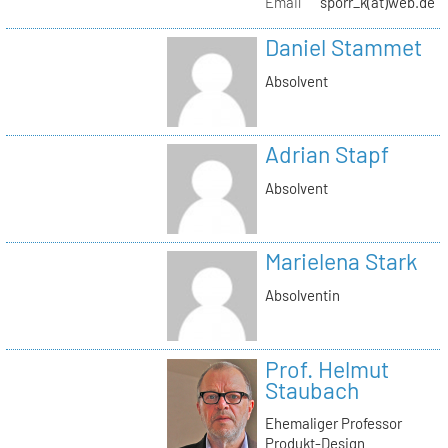
Email
sporr_k(at)web.de
Daniel Stammet
Absolvent
Adrian Stapf
Absolvent
Marielena Stark
Absolventin
Prof. Helmut
Staubach
Ehemaliger Professor
Produkt-Design