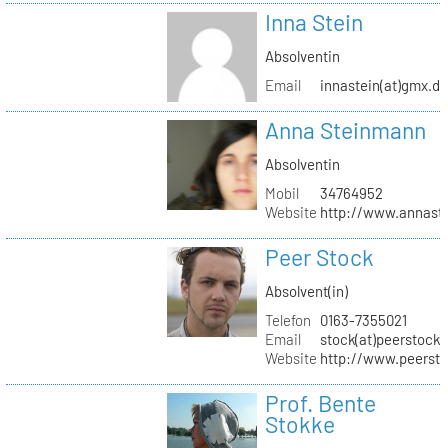
Inna Stein
Absolventin
Email
innastein(at)gmx.d
Anna Steinmann
Absolventin
Mobil
34764952
Website
http://www.annas
Peer Stock
Absolvent(in)
Telefon
0163-7355021
Email
stock(at)peerstock.
Website
http://www.peersto
Prof. Bente
Stokke