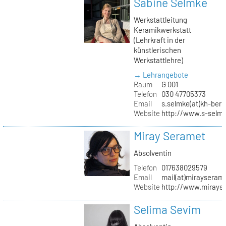
Sabine Selmke
Werkstattleitung
Keramikwerkstatt
(Lehrkraft in der
künstlerischen
Werkstattlehre)
→ Lehrangebote
Raum
G 001
Telefon
030 47705373
Email
s.selmke(at)kh-berl
Website
http://www.s-selm
Miray Seramet
Absolventin
Telefon
017638029579
Email
mail(at)mirayseram
Website
http://www.mirays
Selima Sevim