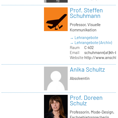
Prof. Steffen
Schuhmann
Professor, Visuelle
Kommunikation
→ Lehrangebote
→ Lehrangebote (Archiv)
Raum
C 402
Email
schuhmann(at)kh-be
Website
http://www.anschl
Anika Schultz
Absolventin
Prof. Doreen
Schulz
Professorin, Mode-Design,
Fachgebietssprecherin