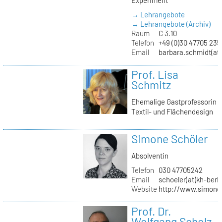
→ Lehrangebote
→ Lehrangebote (Archiv)
Raum
C 3.10
Telefon
+49 (0)30 47705 235
Email
barbara.schmidt(at)
Prof. Lisa
Schmitz
Ehemalige Gastprofessorin
Textil- und Flächendesign
Simone Schöler
Absolventin
Telefon
030 47705242
Email
schoeler(at)kh-berli
Website
http://www.simone
Prof. Dr.
Wolfgang Scholz