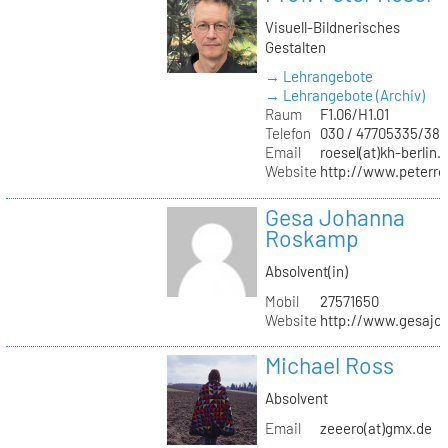
Visuell-Bildnerisches
Gestalten
→ Lehrangebote
→ Lehrangebote (Archiv)
Raum
F1.06/H1.01
Telefon
030 / 47705335/387
Email
roesel(at)kh-berlin.
Website
http://www.peterro
Gesa Johanna
Roskamp
Absolvent(in)
Mobil
27571650
Website
http://www.gesajo
Michael Ross
Absolvent
Email
zeeero(at)gmx.de