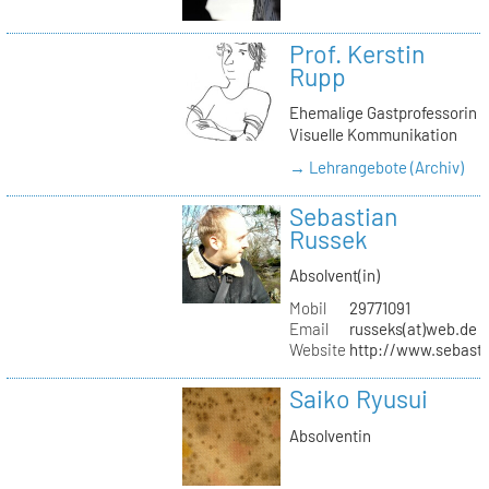
Prof. Kerstin
Rupp
Ehemalige Gastprofessorin
Visuelle Kommunikation
→ Lehrangebote (Archiv)
Sebastian
Russek
Absolvent(in)
Mobil
29771091
Email
russeks(at)web.de
Website
http://www.sebasti
Saiko Ryusui
Absolventin