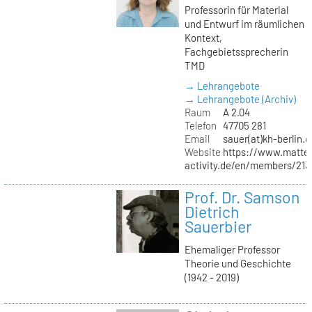
Professorin für Material
und Entwurf im räumlichen
Kontext,
Fachgebietssprecherin
TMD
→ Lehrangebote
→ Lehrangebote (Archiv)
Raum
A 2.04
Telefon
47705 281
Email
sauer(at)kh-berlin.d
Website
https://www.matter
activity.de/en/members/213/
Prof. Dr. Samson
Dietrich
Sauerbier
Ehemaliger Professor
Theorie und Geschichte
(1942 - 2019)