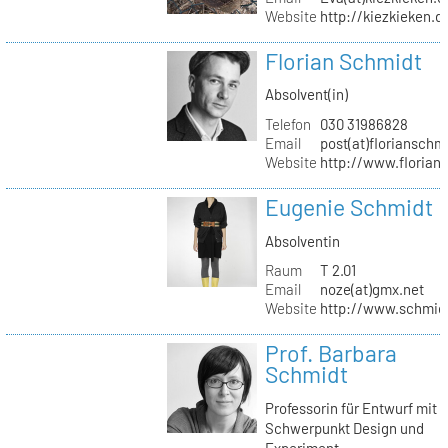
Website
http://kiezkieken.d
Florian Schmidt
Absolvent(in)
Telefon
030 31986828
Email
post(at)florianschm
Website
http://www.florian
Eugenie Schmidt
Absolventin
Raum
T 2.01
Email
noze(at)gmx.net
Website
http://www.schmid
Prof. Barbara
Schmidt
Professorin für Entwurf mit
Schwerpunkt Design und
Experiment