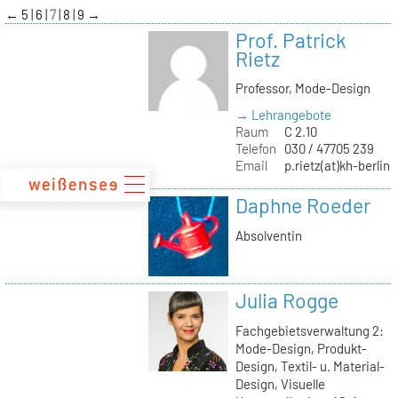
zum
←
5
6
7
8
9
→
Inhalt
Prof. Patrick
Rietz
Professor, Mode-Design
→ Lehrangebote
Raum
C 2.10
Telefon
030 / 47705 239
Email
p.rietz(at)kh-berlin.
Daphne Roeder
Absolventin
Julia Rogge
Fachgebietsverwaltung 2:
Mode-Design, Produkt-
Design, Textil- u. Material-
Design, Visuelle