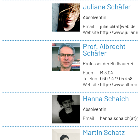
Juliane Schäfer
Absolventin
Email
juliejuli(at)web.de
Website
http://www.juliane
Prof. Albrecht
Schäfer
Professor der Bildhauerei
Raum
M 3.04
Telefon
030 / 477 05 458
Website
http://www.albrech
Hanna Schaich
Absolventin
Email
hanna.schaich(at)g
Martin Schatz