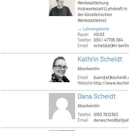
Werkstattleitung
Holzwerkstatt (Lehrkraft in
der künstlerischen
Werkstattlehre)
→ Lehrangebote
Raum
H0.03
Telefon
030 / 47705 384
Email
schatz(at)kh-berlin
Kathrin Scheidt
Absolventin
Email
buero(at)kscheidt.
Website
http://www.kschei
Dana Scheidt
Absolventin
Telefon
0163 7812363
Email
danascheidt(at)yah