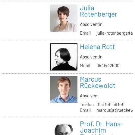
Julia
Rotenberger
Absolventin
Email
julia-rotenberger(a
Helena Rott
Absolventin
Mobil
0541442500
Marcus
Rückewoldt
Absolvent
Telefon
0151 591 56 591
Email
marcus(at)rueckew
Prof. Dr. Hans-
Joachim