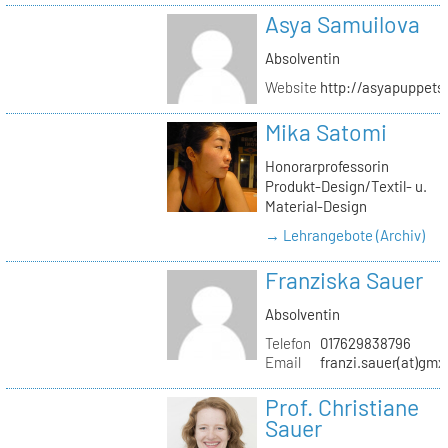
Asya Samuilova
Absolventin
Website
http://asyapuppets
Mika Satomi
Honorarprofessorin
Produkt-Design/Textil- u.
Material-Design
→ Lehrangebote (Archiv)
Franziska Sauer
Absolventin
Telefon
017629838796
Email
franzi.sauer(at)gmx
Prof. Christiane
Sauer