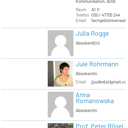
Kommunikation, AStA
Raum
A1.11
Telefon
030 / 47705 244
Email
fachgebietsverwaltu
Julia Rogge
Absolvent(in)
Jule Rohrmann
Absolventin
Email
jjuullee(at)gmail.co
Anna
Romanowska
Absolventin
Prof. Peter Rösel