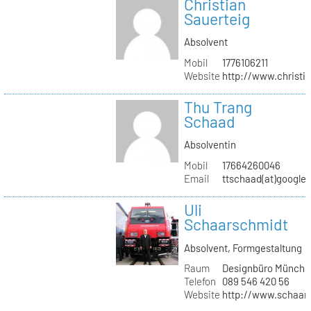
Christian
Sauerteig
Absolvent
Mobil
1776106211
Website
http://www.christi
Thu Trang
Schaad
Absolventin
Mobil
17664260046
Email
ttschaad(at)google
Uli
Schaarschmidt
Absolvent, Formgestaltung
Raum
Designbüro Münche
Telefon
089 546 420 56
Website
http://www.schaars