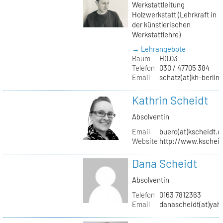
Werkstattleitung
Holzwerkstatt (Lehrkraft in
der künstlerischen
Werkstattlehre)
→ Lehrangebote
Raum
H0.03
Telefon
030 / 47705 384
Email
schatz(at)kh-berlin
Kathrin Scheidt
Absolventin
Email
buero(at)kscheidt.
Website
http://www.kschei
Dana Scheidt
Absolventin
Telefon
0163 7812363
Email
danascheidt(at)yah