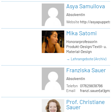
Asya Samuilova
Absolventin
Website
http://asyapuppets
Mika Satomi
Honorarprofessorin
Produkt-Design/Textil- u.
Material-Design
→ Lehrangebote (Archiv)
Franziska Sauer
Absolventin
Telefon
017629838796
Email
franzi.sauer(at)gmx
Prof. Christiane
Sauer