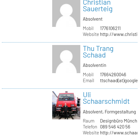
Christian
Sauerteig
Absolvent
Mobil
1776106211
Website
http://www.christi
Thu Trang
Schaad
Absolventin
Mobil
17664260046
Email
ttschaad(at)google
Uli
Schaarschmidt
Absolvent, Formgestaltung
Raum
Designbüro Münche
Telefon
089 546 420 56
Website
http://www.schaars