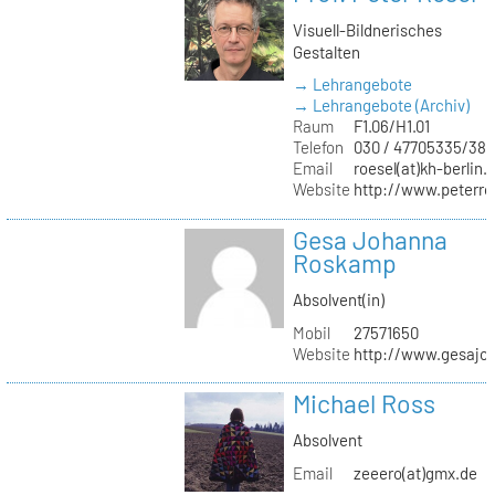
Visuell-Bildnerisches
Gestalten
→ Lehrangebote
→ Lehrangebote (Archiv)
Raum
F1.06/H1.01
Telefon
030 / 47705335/387
Email
roesel(at)kh-berlin.
Website
http://www.peterro
Gesa Johanna
Roskamp
Absolvent(in)
Mobil
27571650
Website
http://www.gesajo
Michael Ross
Absolvent
Email
zeeero(at)gmx.de