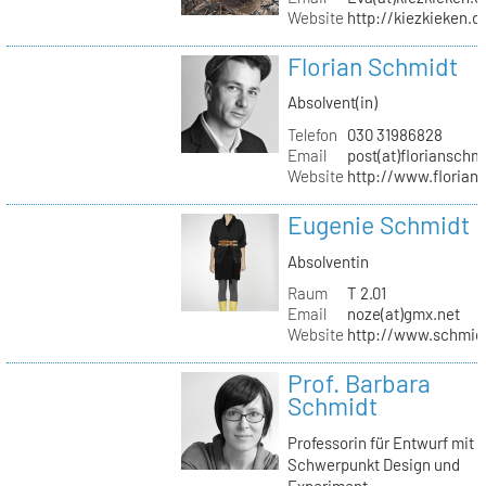
Website
http://kiezkieken.d
Florian Schmidt
Absolvent(in)
Telefon
030 31986828
Email
post(at)florianschm
Website
http://www.florian
Eugenie Schmidt
Absolventin
Raum
T 2.01
Email
noze(at)gmx.net
Website
http://www.schmid
Prof. Barbara
Schmidt
Professorin für Entwurf mit
Schwerpunkt Design und
Experiment