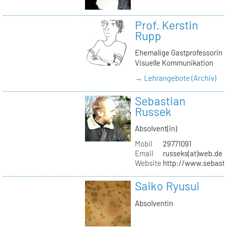
Prof. Kerstin
Rupp
Ehemalige Gastprofessorin
Visuelle Kommunikation
→ Lehrangebote (Archiv)
Sebastian
Russek
Absolvent(in)
Mobil
29771091
Email
russeks(at)web.de
Website
http://www.sebasti
Saiko Ryusui
Absolventin