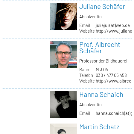
Juliane Schäfer
Absolventin
Email
juliejuli(at)web.de
Website
http://www.juliane
Prof. Albrecht
Schäfer
Professor der Bildhauerei
Raum
M 3.04
Telefon
030 / 477 05 458
Website
http://www.albrech
Hanna Schaich
Absolventin
Email
hanna.schaich(at)g
Martin Schatz