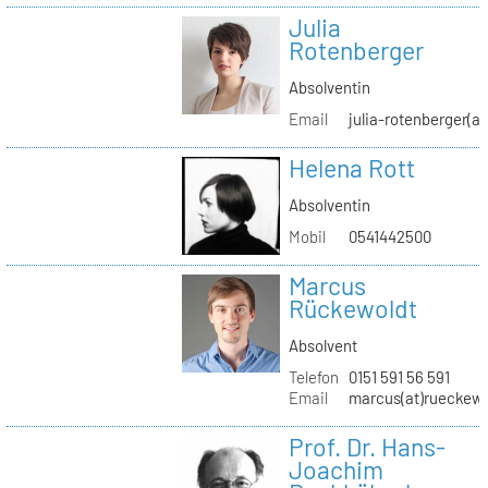
Julia
Rotenberger
Absolventin
Email
julia-rotenberger(a
Helena Rott
Absolventin
Mobil
0541442500
Marcus
Rückewoldt
Absolvent
Telefon
0151 591 56 591
Email
marcus(at)rueckew
Prof. Dr. Hans-
Joachim