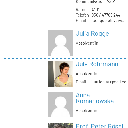
Kommunikation, AStA
Raum
A1.11
Telefon
030 / 47705 244
Email
fachgebietsverwaltu
Julia Rogge
Absolvent(in)
Jule Rohrmann
Absolventin
Email
jjuullee(at)gmail.co
Anna
Romanowska
Absolventin
Prof. Peter Rösel