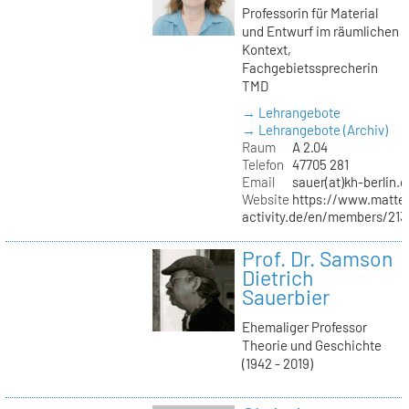
Professorin für Material
und Entwurf im räumlichen
Kontext,
Fachgebietssprecherin
TMD
→ Lehrangebote
→ Lehrangebote (Archiv)
Raum
A 2.04
Telefon
47705 281
Email
sauer(at)kh-berlin.d
Website
https://www.matter
activity.de/en/members/213/
Prof. Dr. Samson
Dietrich
Sauerbier
Ehemaliger Professor
Theorie und Geschichte
(1942 - 2019)