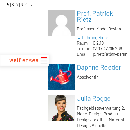
zum
←
5
6
7
8
9
→
Inhalt
Prof. Patrick
Rietz
Professor, Mode-Design
→ Lehrangebote
Raum
C 2.10
Telefon
030 / 47705 239
Email
p.rietz(at)kh-berlin.
Daphne Roeder
Absolventin
Julia Rogge
Fachgebietsverwaltung 2:
Mode-Design, Produkt-
Design, Textil- u. Material-
Design, Visuelle