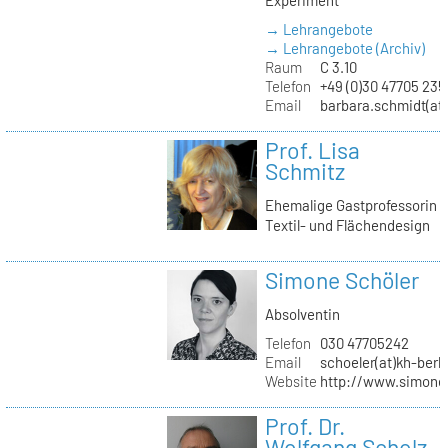
→ Lehrangebote
→ Lehrangebote (Archiv)
Raum
C 3.10
Telefon
+49 (0)30 47705 235
Email
barbara.schmidt(at)
Prof. Lisa
Schmitz
Ehemalige Gastprofessorin
Textil- und Flächendesign
Simone Schöler
Absolventin
Telefon
030 47705242
Email
schoeler(at)kh-berli
Website
http://www.simone
Prof. Dr.
Wolfgang Scholz