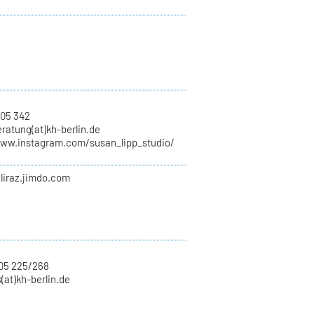
 05 342
ratung(at)kh-berlin.de
www.instagram.com/susan_lipp_studio/
iliraz.jimdo.com
05 225/268
k(at)kh-berlin.de