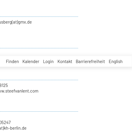
ausberg(at)gmx.de
Finden
Kalender
Login
Kontakt
Barrierefreiheit
English
8125
ww.steefvanlent.com
705247
at)kh-berlin.de