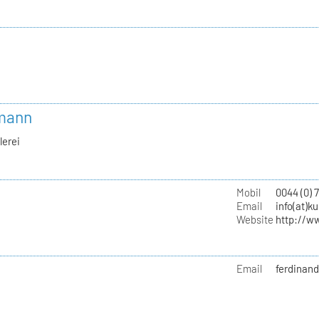
bmann
lerei
Mobil
0044 (0) 
Email
info(at)k
Website
http://w
Email
ferdinand