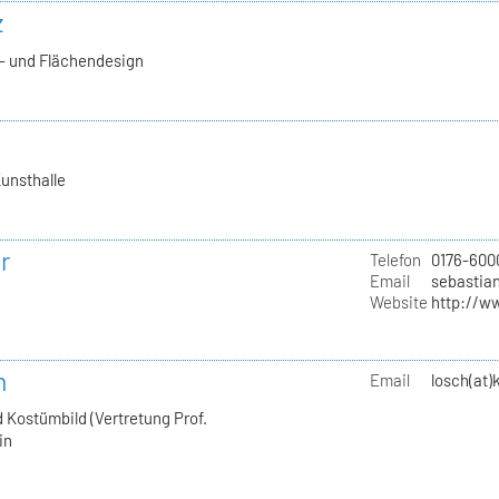
z
l- und Flächendesign
unsthalle
r
Telefon
0176-600
Email
sebastian
Website
http://w
h
Email
losch(at)
 Kostümbild (Vertretung Prof.
in