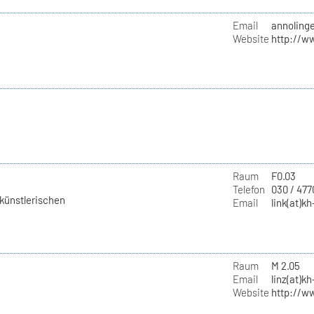
Email
annoling
Website
http://w
Raum
F0.03
Telefon
030 / 477
 künstlerischen
Email
link(at)kh
Raum
M 2.05
Email
linz(at)kh
Website
http://w