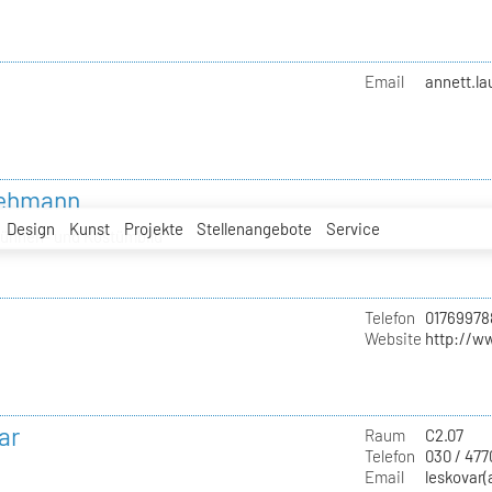
Email
annett.l
 Lehmann
Design
Kunst
Projekte
Stellenangebote
Service
Bühnen- und Kostümbild
Telefon
01769978
Website
http://w
ar
Raum
C2.07
Telefon
030 / 47
Email
leskovar(