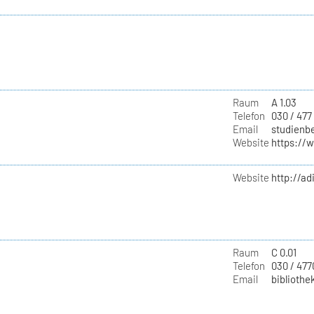
Raum
A 1.03
Telefon
030 / 477
Email
studienbe
Website
https://
Website
http://ad
Raum
C 0.01
Telefon
030 / 477
Email
bibliothe