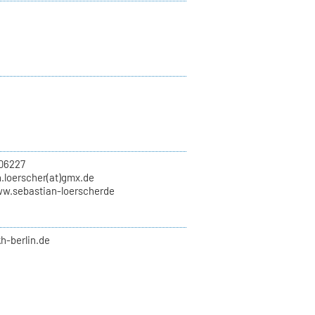
06227
.loerscher(at)gmx.de
ww.sebastian-loerscherde
kh-berlin.de