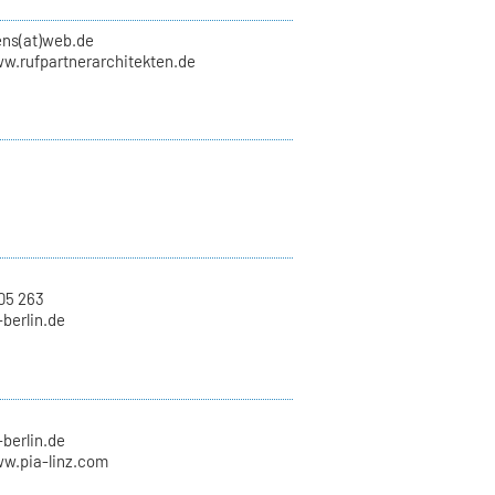
ens(at)web.de
ww.rufpartnerarchitekten.de
05 263
-berlin.de
-berlin.de
ww.pia-linz.com