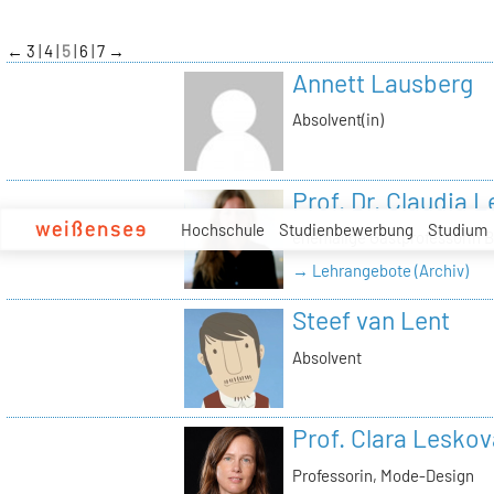
zum
Inhalt
←
3
4
5
6
7
→
Annett Lausberg
Absolvent(in)
Prof. Dr. Claudia
Hochschule
Studienbewerbung
Studium
ehemalige Gastprofessorin 
→ Lehrangebote (Archiv)
Steef van Lent
Absolvent
Prof. Clara Leskov
Professorin, Mode-Design