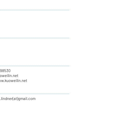
798530
uoweilin.net
ww.kuoweilin.net
.lindner(at)gmail.com