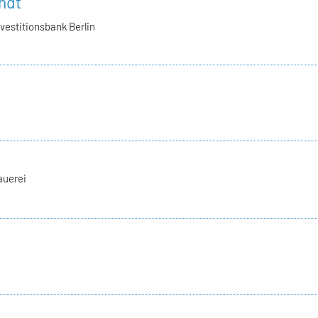
ndt
nvestitionsbank Berlin
auerei