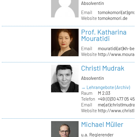
Absolventin
Email
tomokomori(at)gmx
Website
tomokomori.de
Prof. Katharina
Mouratidi
Email
mouratidi(at)kh-ber
Website
http://www.mourati
Christl Mudrak
Absolventin
→ Lehrangebote (Archiv)
Raum
M 2.03
Telefon
+49 (0)30 477 05 45
Email
me(at)christlmudra
Website
http://www.christ
Michael Müller
u.a. Regierender