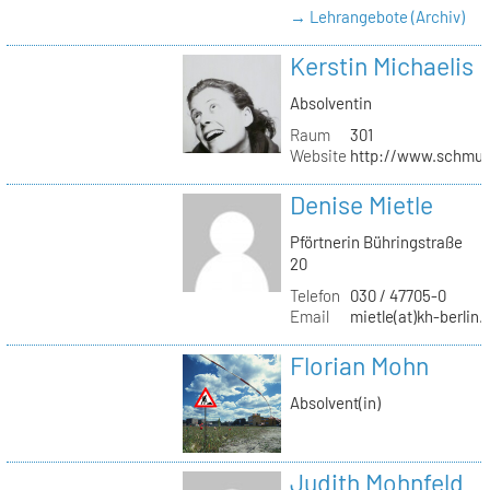
→ Lehrangebote (Archiv)
Kerstin Michaelis
Absolventin
Raum
301
Website
http://www.schmu
Denise Mietle
Pförtnerin Bühringstraße
20
Telefon
030 / 47705-0
Email
mietle(at)kh-berlin.
Florian Mohn
Absolvent(in)
Judith Mohnfeld