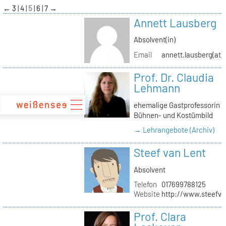
zum
←
3
4
5
6
7
→
Inhalt
Annett Lausberg
Absolvent(in)
Email
annett.lausberg(at
Prof. Dr. Claudia
Lehmann
ehemalige Gastprofessorin
Bühnen- und Kostümbild
→ Lehrangebote (Archiv)
Steef van Lent
Absolvent
Telefon
017699788125
Website
http://www.steefva
Prof. Clara