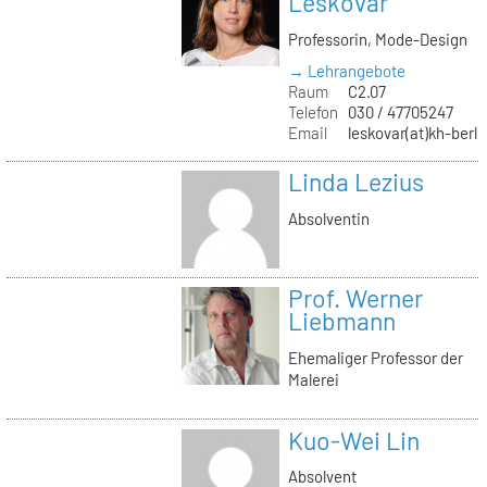
Leskovar
Professorin, Mode-Design
→ Lehrangebote
Raum
C2.07
Telefon
030 / 47705247
Email
leskovar(at)kh-berli
Linda Lezius
Absolventin
Prof. Werner
Liebmann
Ehemaliger Professor der
Malerei
Kuo-Wei Lin
Absolvent