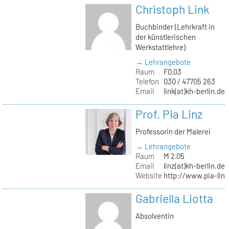
Christoph Link
Buchbinder (Lehrkraft in
der künstlerischen
Werkstattlehre)
→ Lehrangebote
Raum
F0.03
Telefon
030 / 47705 263
Email
link(at)kh-berlin.de
Prof. Pia Linz
Professorin der Malerei
→ Lehrangebote
Raum
M 2.05
Email
linz(at)kh-berlin.de
Website
http://www.pia-lin
Gabriella Liotta
Absolventin