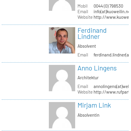
Mobil
0044 (0) 798530
Email
info(at)kuoweilin.ne
Website
http://www.kuoweil
Ferdinand
Lindner
Absolvent
Email
ferdinand.lindner(a
Anno Lingens
Architektur
Email
annolingens(at)web
Website
http://www.rufpart
Mirjam Link
Absolventin