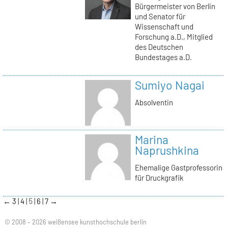
Bürgermeister von Berlin
und Senator für
Wissenschaft und
Forschung a.D., Mitglied
des Deutschen
Bundestages a.D.
Sumiyo Nagai
Absolventin
Marina
Naprushkina
Ehemalige Gastprofessorin
für Druckgrafik
←
3
4
5
6
7
→
© 2008 – 2026 weißensee kunsthochschule berlin