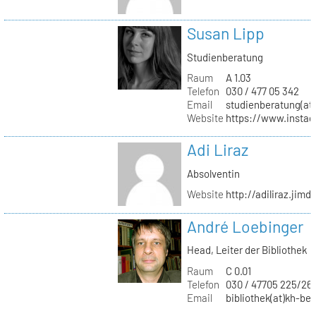
Susan Lipp
Studienberatung
Raum
A 1.03
Telefon
030 / 477 05 342
Email
studienberatung(at)
Website
https://www.instag
Adi Liraz
Absolventin
Website
http://adiliraz.jim
André Loebinger
Head, Leiter der Bibliothek
Raum
C 0.01
Telefon
030 / 47705 225/26
Email
bibliothek(at)kh-ber