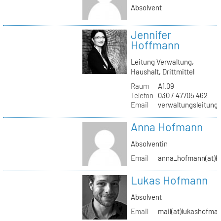
Absolvent
Jennifer
Hoffmann
Leitung Verwaltung,
Haushalt, Drittmittel
Raum
A1.09
Telefon
030 / 47705 462
Email
verwaltungsleitung(
Anna Hofmann
Absolventin
Email
anna_hofmann(at)kh
Lukas Hofmann
Absolvent
Email
mail(at)lukashofma