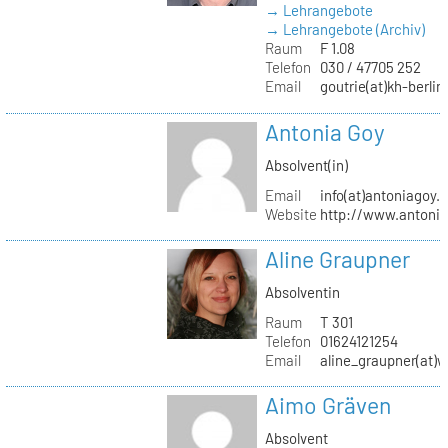
→ Lehrangebote
→ Lehrangebote (Archiv)
Raum
F 1.08
Telefon
030 / 47705 252
Email
goutrie(at)kh-berlin
Antonia Goy
Absolvent(in)
Email
info(at)antoniagoy.
Website
http://www.antoni
Aline Graupner
Absolventin
Raum
T 301
Telefon
01624121254
Email
aline_graupner(at)
Aimo Gräven
Absolvent