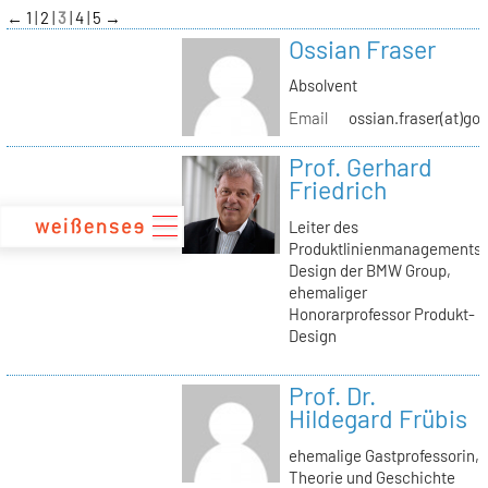
zum
←
1
2
3
4
5
→
Inhalt
Ossian Fraser
Absolvent
Email
ossian.fraser(at)go
Prof. Gerhard
Friedrich
Leiter des
Produktlinienmanagements
Design der BMW Group,
ehemaliger
Honorarprofessor Produkt-
Design
Prof. Dr.
Hildegard Frübis
ehemalige Gastprofessorin,
Theorie und Geschichte