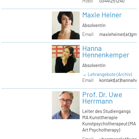
Mobil
03441251240
Maxie Heiner
Absolventin
Email
maxieheiner(at)gmx
Hanna
Hennenkemper
Absolventin
→ Lehrangebote (Archiv)
Email
kontakt(at)hannah
Prof. Dr. Uwe
Herrmann
Leiter des Studiengangs
MA Kunsttherapie
Kunstpsychotherapeut (MA
Art Psychotherapy)
Email
uherrmann(at)kunstt