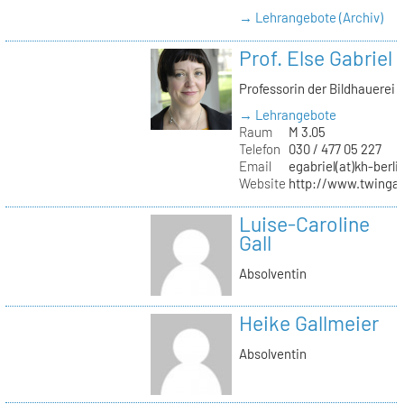
→ Lehrangebote (Archiv)
Prof. Else Gabriel
Professorin der Bildhauerei
→ Lehrangebote
Raum
M 3.05
Telefon
030 / 477 05 227
Email
egabriel(at)kh-berli
Website
http://www.twingab
Luise-Caroline
Gall
Absolventin
Heike Gallmeier
Absolventin