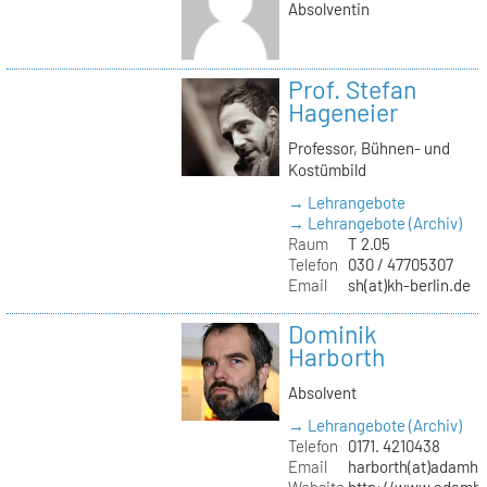
Absolventin
Prof. Stefan
Hageneier
Professor, Bühnen- und
Kostümbild
→ Lehrangebote
→ Lehrangebote (Archiv)
Raum
T 2.05
Telefon
030 / 47705307
Email
sh(at)kh-berlin.de
Dominik
Harborth
Absolvent
→ Lehrangebote (Archiv)
Telefon
0171. 4210438
Email
harborth(at)adamh
Website
http://www.adamha