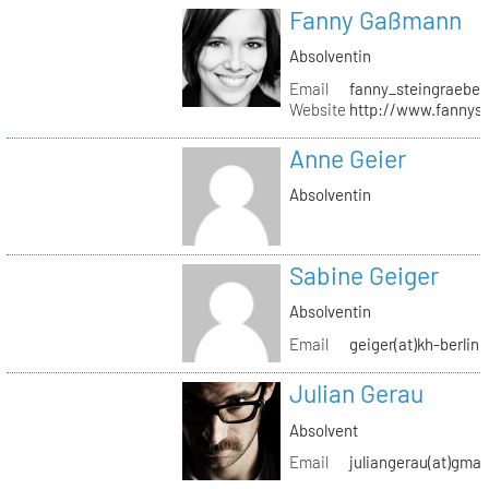
Fanny Gaßmann
Absolventin
Email
fanny_steingraeber
Website
http://www.fannyst
Anne Geier
Absolventin
Sabine Geiger
Absolventin
Email
geiger(at)kh-berlin.
Julian Gerau
Absolvent
Email
juliangerau(at)gmai