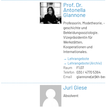
Prof. Dr.
Antonella
Giannone
Professorin, Modetheorie, -
geschichte und
Bekleidungssoziologie.
Vizepräsidentin für
Werkstätten,
Kooperationen und
Internationales.
→ Lehrangebote
→ Lehrangebote (Archiv)
Raum
F1.07
Telefon
030 / 4770 5364
Email
giannone(at)kh-berl
Juri Giese
Absolvent