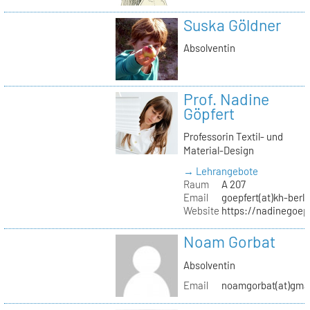
Suska Göldner
Absolventin
Prof. Nadine
Göpfert
Professorin Textil- und
Material-Design
→ Lehrangebote
Raum
A 207
Email
goepfert(at)kh-berli
Website
https://nadinegoep
Noam Gorbat
Absolventin
Email
noamgorbat(at)gma