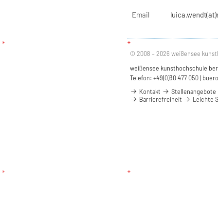
Email
luica.wendt(at)
© 2008 – 2026 weißensee kunst
weißensee kunsthochschule berli
Telefon: +49(0)30 477 050 |
buero
Kontakt
Stellenangebote
Barrierefreiheit
Leichte 