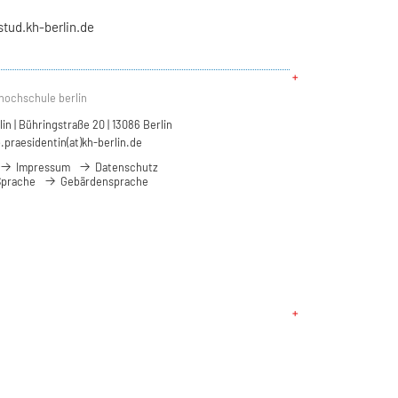
stud.kh-berlin.de
hochschule berlin
n | Bühringstraße 20 | 13086 Berlin
.praesidentin(at)kh-berlin.de
Impressum
Datenschutz
Sprache
Gebärdensprache