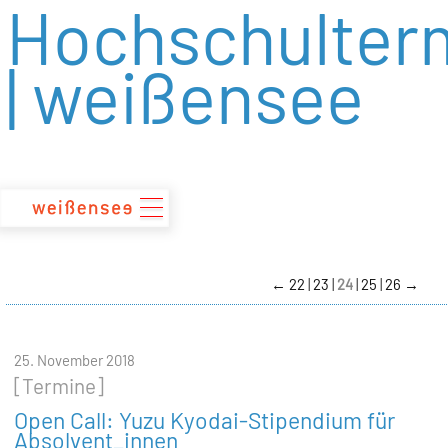
Hochschulter
zum
Inhalt
| weißensee
←
22
23
24
25
26
→
25. November 2018
[Termine]
Open Call: Yuzu Kyodai-Stipendium für
Absolvent_innen