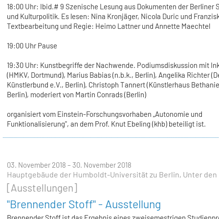
18:00 Uhr: Ibid.# 9 Szenische Lesung aus Dokumenten der Berliner 
und Kulturpolitik. Es lesen: Nina Kronjäger, Nicola Duric und Franzis
Textbearbeitung und Regie: Heimo Lattner und Annette Maechtel
19:00 Uhr Pause
19:30 Uhr: Kunstbegriffe der Nachwende. Podiumsdiskussion mit In
(HMKV, Dortmund), Marius Babias (n.b.k., Berlin), Angelika Richter (
Künstlerbund e.V., Berlin), Christoph Tannert (Künstlerhaus Bethani
Berlin), moderiert von Martin Conrads (Berlin)
organisiert vom Einstein-Forschungsvorhaben „Autonomie und
Funktionalisierung", an dem Prof. Knut Ebeling (khb) beteiligt ist.
03. November 2018 – 30. November 2018
Hauptgebäude der Humboldt-Universität zu Berlin, Unter den L
[Ausstellungen]
"Brennender Stoff" - Ausstellung
Brennender Stoff ist das Ergebnis eines zweisemestrigen Studienpr