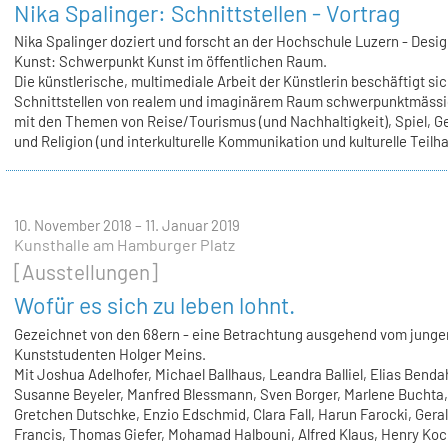
Nika Spalinger: Schnittstellen - Vortrag
Nika Spalinger doziert und forscht an der Hochschule Luzern - Desi
Kunst: Schwerpunkt Kunst im öffentlichen Raum.
Die künstlerische, multimediale Arbeit der Künstlerin beschäftigt si
Schnittstellen von realem und imaginärem Raum schwerpunktmässi
mit den Themen von Reise/Tourismus (und Nachhaltigkeit), Spiel, G
und Religion (und interkulturelle Kommunikation und kulturelle Teilha
10. November 2018 – 11. Januar 2019
Kunsthalle am Hamburger Platz
[Ausstellungen]
Wofür es sich zu leben lohnt.
Gezeichnet von den 68ern - eine Betrachtung ausgehend vom junge
Kunststudenten Holger Meins.
Mit Joshua Adelhofer, Michael Ballhaus, Leandra Balliel, Elias Bend
Susanne Beyeler, Manfred Blessmann, Sven Borger, Marlene Buchta,
Gretchen Dutschke, Enzio Edschmid, Clara Fall, Harun Farocki, Gera
Francis, Thomas Giefer, Mohamad Halbouni, Alfred Klaus, Henry Koc