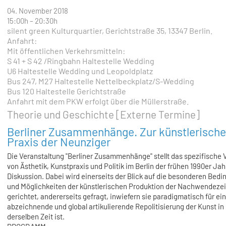
04. November 2018
15:00h
–
20:30h
silent green Kulturquartier, Gerichtstraße 35, 13347 Berlin.
Anfahrt:
Mit öffentlichen Verkehrsmitteln:
S 41 + S 42 /Ringbahn Haltestelle Wedding
U6 Haltestelle Wedding und Leopoldplatz
Bus 247, M27 Haltestelle Nettelbeckplatz/S-Wedding
Bus 120 Haltestelle Gerichtstraße
Anfahrt mit dem PKW erfolgt über die Müllerstraße.
Theorie und Geschichte [Externe Termine]
Berliner Zusammenhänge. Zur künstlerisch
Praxis der Neunziger
Die Veranstaltung "Berliner Zusammenhänge" stellt das spezifische V
von Ästhetik, Kunstpraxis und Politik im Berlin der frühen 1990er Jah
Diskussion. Dabei wird einerseits der Blick auf die besonderen Bed
und Möglichkeiten der künstlerischen Produktion der Nachwendezei
gerichtet, andererseits gefragt, inwiefern sie paradigmatisch für ei
abzeichnende und global artikulierende Repolitisierung der Kunst in
derselben Zeit ist.