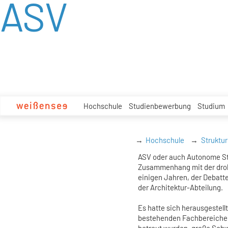
ASV
zum
Inhalt
Hochschule
Studienbewerbung
Studium
Hochschule
Struktur
ASV oder auch Autonome St
Zusammenhang mit der droh
einigen Jahren, der Debatt
der Architektur-Abteilung.
Es hatte sich herausgestellt
bestehenden Fachbereiche 
betreut wurden, große Schw