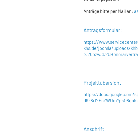
Anträge bitte per Mail an:
a
Antragsformular:
https://www.servicecenter
khs.de/joomla/uploads/kh
%20bzw.%20Honorarvertra
Projektübersicht:
https://docs.google.com/s
d9z8r12EsZWUmYp5O8gnIsV
Anschrift