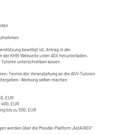
ellen
 aufnehmen
erstützung bewilligt ist, Antrag in der
n der KHB-Webseite unter ASV herunterladen,
r Tutoren unterschreiben lassen
eren; Termin der Veranstaltung an die ASV-Tutoren
eitergeben; Werbung selber machen
50, EUR
h 400, EUR
ung bis zu 300, EUR
gen werden über die Moodle-Platform „AstA/ASV“