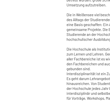
Umsetzung aufzutreiben.
Die in Weißensee viel beschw
des Alltags der Studierend
eine Basis geschaffen: Ein 
gemeinsame Projekte. Die 
Studierende an der Hochsch
hochschulischer Ausbildung
Die Hochschule als Instituti
zum Lernen und Lehren. Ger
aller Fachbereiche ist es w
den Fachbereichen und auch 
gebunden sind.
Interdisziplinarität ist ein
Es geht darum Lehrangebote
hinausreichen. Von Student
der Hochschule jedes Jahr b
interdisziplinär und selbst
für Vorträge, Workshops, Ma