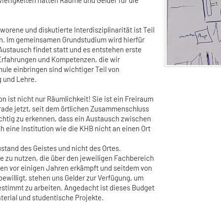
orene und diskutierte Interdisziplinarität ist Teil
en. Im gemeinsamen Grundstudium wird hierfür
Austausch findet statt und es entstehen erste
Erfahrungen und Kompetenzen, die wir
ule einbringen sind wichtiger Teil von
 und Lehre.
on ist nicht nur Räumlichkeit! Sie ist ein Freiraum
ade jetzt, seit dem örtlichen Zusammenschluss
ichtig zu erkennen, dass ein Austausch zwischen
eine Institution wie die KHB nicht an einen Ort
 Zustand des Geistes und nicht des Ortes.
 zu nutzen, die über den jeweiligen Fachbereich
en vor einigen Jahren erkämpft und seitdem von
ewilligt, stehen uns Gelder zur Verfügung, um
bestimmt zu arbeiten. Angedacht ist dieses Budget
terial und studentische Projekte.