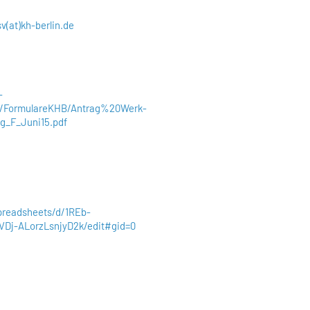
sv(at)kh-berlin.de
-
b/FormulareKHB/Antrag%20Werk-
g_F_Juni15.pdf
preadsheets/d/1REb-
Dj-ALorzLsnjyD2k/edit#gid=0