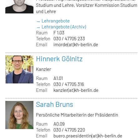
Studium und Lehre, Vorsitzer Kommission Studium
und Lehre
→ Lehrangebote
→ Lehrangebote (Archiv)
Raum
F 1.03
Telefon
030 / 47705 233
Email
imorde(at)kh-berlin.de
Hinnerk Gölnitz
Kanzler
Raum
A1.01
Telefon
030 / 47705 316
Email
kanzler(at)kh-berlin.de
Sarah Bruns
Persönliche Mitarbeiterin der Präsidentin
Raum
A0.09
Telefon
030 / 47705 220
Email
buero.praesidentin(at)kh-berlin.de