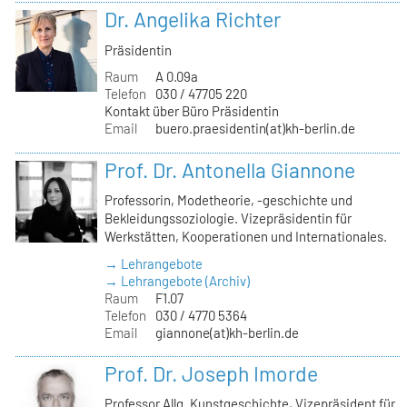
Dr. Angelika Richter
Präsidentin
Raum
A 0.09a
Telefon
030 / 47705 220
Kontakt über Büro Präsidentin
Email
buero.praesidentin(at)kh-berlin.de
Prof. Dr. Antonella Giannone
Professorin, Modetheorie, -geschichte und
Bekleidungssoziologie. Vizepräsidentin für
Werkstätten, Kooperationen und Internationales.
→ Lehrangebote
→ Lehrangebote (Archiv)
Raum
F1.07
Telefon
030 / 4770 5364
Email
giannone(at)kh-berlin.de
Prof. Dr. Joseph Imorde
Professor Allg. Kunstgeschichte, Vizepräsident für