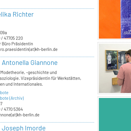
lika Richter
.09a
 / 47705 220
r Büro Präsidentin
ro.praesidentin(at)kh-berlin.de
r. Antonella Giannone
, Modetheorie, -geschichte und
oziologie. Vizepräsidentin für Werkstätten,
en und Internationales.
bote
ote (Archiv)
07
 / 4770 5364
nnone(at)kh-berlin.de
r. Joseph Imorde