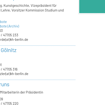
lg. Kunstgeschichte, Vizepräsident für
 Lehre, Vorsitzer Kommission Studium und
bote
ote (Archiv)
03
 / 47705 233
rde(at)kh-berlin.de
 Gölnitz
01
 / 47705 316
zler(at)kh-berlin.de
runs
Mitarbeiterin der Präsidentin
09
 / 47705 220