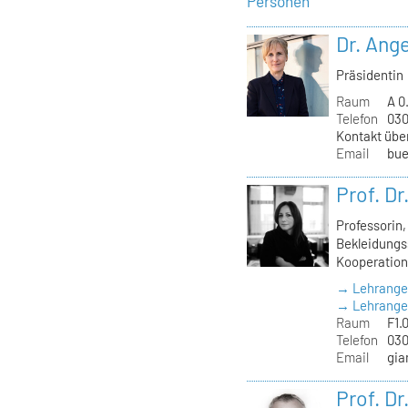
Personen
Dr. Ange
Präsidentin
Raum
A 0
Telefon
030
Kontakt übe
Email
bue
Prof. D
Professorin
Bekleidungss
Kooperation
→ Lehrange
→ Lehrangeb
Raum
F1.
Telefon
030
Email
gia
Prof. D