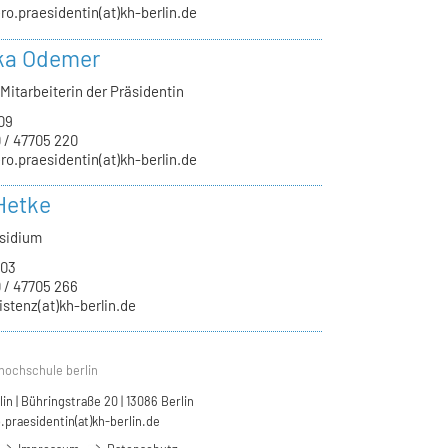
ro.praesidentin(at)kh-berlin.de
ka Odemer
Mitarbeiterin der Präsidentin
09
 / 47705 220
ro.praesidentin(at)kh-berlin.de
Hetke
äsidium
.03
 / 47705 266
istenz(at)kh-berlin.de
hochschule berlin
n | Bühringstraße 20 | 13086 Berlin
.praesidentin(at)kh-berlin.de