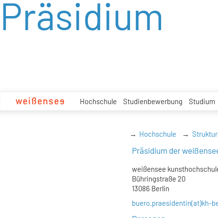
Präsidium
zum
Inhalt
Hochschule
Studienbewerbung
Studium
Hochschule
Struktur
Präsidium der weißense
weißensee kunsthochschule
Bühringstraße 20
13086 Berlin
buero.praesidentin(at)kh-be