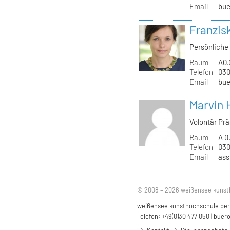
Email
bue
Franzis
Persönliche 
Raum
A0.
Telefon
030
Email
bue
Marvin 
Volontär Pr
Raum
A 0
Telefon
030
Email
ass
© 2008 – 2026 weißensee kunst
weißensee kunsthochschule berli
Telefon: +49(0)30 477 050 |
buero