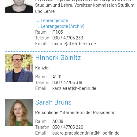
Studium und Lehre, Vorsitzer Kommission Studium
und Lehre
→ Lehrangebote
→ Lehrangebote (Archiv)
Raum
F 1.03
Telefon
030 / 47705 233
Email
imorde(at)kh-berlin.de
Hinnerk Gölnitz
Kanzler
Raum
A1.01
Telefon
030 / 47705 316
Email
kanzler(at)kh-berlin.de
Sarah Bruns
Persönliche Mitarbeiterin der Präsidentin
Raum
A0.09
Telefon
030 / 47705 220
Email
buero.praesidentin(at)kh-berlin.de