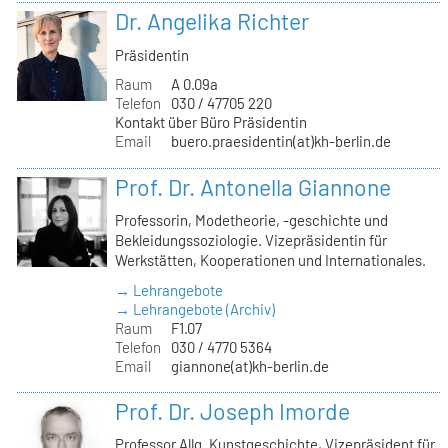
Dr. Angelika Richter
Präsidentin
Raum
A 0.09a
Telefon
030 / 47705 220
Kontakt über Büro Präsidentin
Email
buero.praesidentin(at)kh-berlin.de
Prof. Dr. Antonella Giannone
Professorin, Modetheorie, -geschichte und
Bekleidungssoziologie. Vizepräsidentin für
Werkstätten, Kooperationen und Internationales.
→ Lehrangebote
→ Lehrangebote (Archiv)
Raum
F1.07
Telefon
030 / 4770 5364
Email
giannone(at)kh-berlin.de
Prof. Dr. Joseph Imorde
Professor Allg. Kunstgeschichte, Vizepräsident für