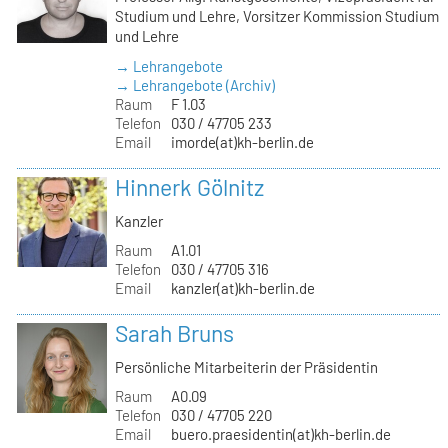
Studium und Lehre, Vorsitzer Kommission Studium
und Lehre
→ Lehrangebote
→ Lehrangebote (Archiv)
Raum
F 1.03
Telefon
030 / 47705 233
Email
imorde(at)kh-berlin.de
Hinnerk Gölnitz
Kanzler
Raum
A1.01
Telefon
030 / 47705 316
Email
kanzler(at)kh-berlin.de
Sarah Bruns
Persönliche Mitarbeiterin der Präsidentin
Raum
A0.09
Telefon
030 / 47705 220
Email
buero.praesidentin(at)kh-berlin.de