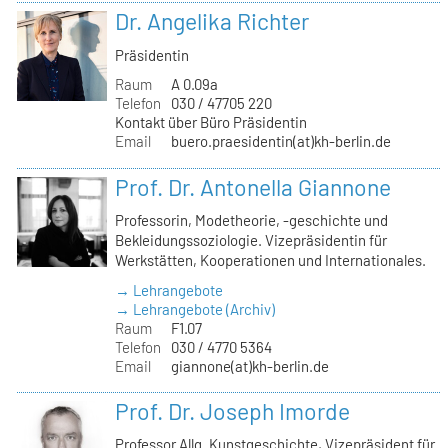
Dr. Angelika Richter
Präsidentin
Raum
A 0.09a
Telefon
030 / 47705 220
Kontakt über Büro Präsidentin
Email
buero.praesidentin(at)kh-berlin.de
Prof. Dr. Antonella Giannone
Professorin, Modetheorie, -geschichte und
Bekleidungssoziologie. Vizepräsidentin für
Werkstätten, Kooperationen und Internationales.
→ Lehrangebote
→ Lehrangebote (Archiv)
Raum
F1.07
Telefon
030 / 4770 5364
Email
giannone(at)kh-berlin.de
Prof. Dr. Joseph Imorde
Professor Allg. Kunstgeschichte, Vizepräsident für