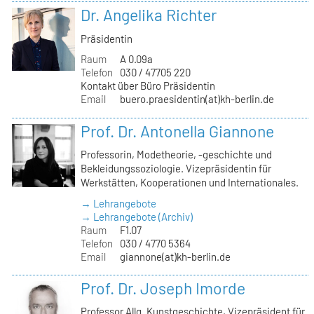
Dr. Angelika Richter
Präsidentin
Raum
A 0.09a
Telefon
030 / 47705 220
Kontakt über Büro Präsidentin
Email
buero.praesidentin(at)kh-berlin.de
Prof. Dr. Antonella Giannone
Professorin, Modetheorie, -geschichte und
Bekleidungssoziologie. Vizepräsidentin für
Werkstätten, Kooperationen und Internationales.
→ Lehrangebote
→ Lehrangebote (Archiv)
Raum
F1.07
Telefon
030 / 4770 5364
Email
giannone(at)kh-berlin.de
Prof. Dr. Joseph Imorde
Professor Allg. Kunstgeschichte, Vizepräsident für