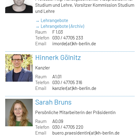
Studium und Lehre, Vorsitzer Kommission Studium
und Lehre
→ Lehrangebote
→ Lehrangebote (Archiv)
Raum
F 1.03
Telefon
030 / 47705 233
Email
imorde(at)kh-berlin.de
Hinnerk Gölnitz
Kanzler
Raum
A1.01
Telefon
030 / 47705 316
Email
kanzler(at)kh-berlin.de
Sarah Bruns
Persönliche Mitarbeiterin der Präsidentin
Raum
A0.09
Telefon
030 / 47705 220
Email
buero.praesidentin(at)kh-berlin.de