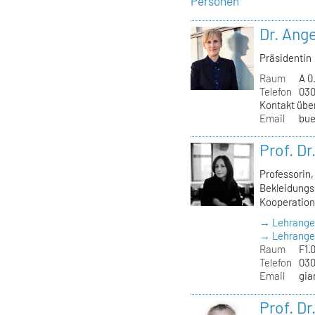
Personen
Dr. Ange
Präsidentin
Raum
A 0
Telefon
030
Kontakt übe
Email
bue
Prof. D
Professorin
Bekleidungss
Kooperation
→ Lehrange
→ Lehrangeb
Raum
F1.
Telefon
030
Email
gia
Prof. D