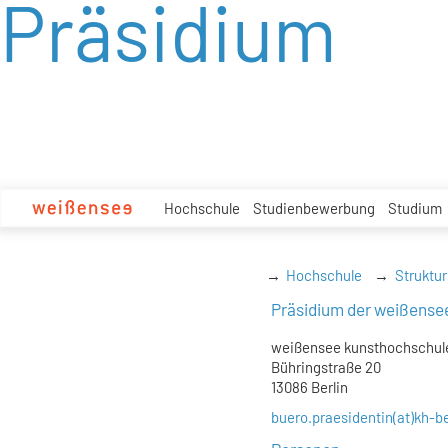
Präsidium
zum
Inhalt
Hochschule
Studienbewerbung
Studium
Hochschule
Struktur
Präsidium der weißense
weißensee kunsthochschule
Bühringstraße 20
13086 Berlin
buero.praesidentin(at)kh-be