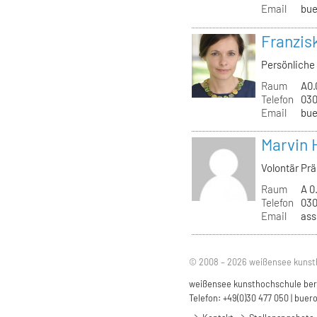
Email
bue
Franzis
Persönliche 
Raum
A0.
Telefon
030
Email
bue
Marvin 
Volontär Pr
Raum
A 0
Telefon
030
Email
ass
© 2008 – 2026 weißensee kunst
weißensee kunsthochschule berli
Telefon: +49(0)30 477 050 |
buero