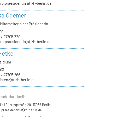
ro.praesidentin(at)kh-berlin.de
ka Odemer
Mitarbeiterin der Präsidentin
09
 / 47705 220
ro.praesidentin(at)kh-berlin.de
Hetke
äsidium
.03
 / 47705 266
istenz(at)kh-berlin.de
hochschule berlin
n | Bühringstraße 20 | 13086 Berlin
.praesidentin(at)kh-berlin.de