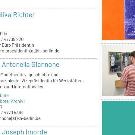
lika Richter
.09a
 / 47705 220
r Büro Präsidentin
ro.praesidentin(at)kh-berlin.de
r. Antonella Giannone
, Modetheorie, -geschichte und
oziologie. Vizepräsidentin für Werkstätten,
en und Internationales.
bote
ote (Archiv)
07
 / 4770 5364
nnone(at)kh-berlin.de
r. Joseph Imorde