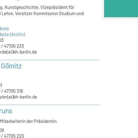
lg. Kunstgeschichte, Vizepräsident für
 Lehre, Vorsitzer Kommission Studium und
bote
ote (Archiv)
03
 / 47705 233
rde(at)kh-berlin.de
 Gölnitz
01
 / 47705 316
zler(at)kh-berlin.de
runs
Mitarbeiterin der Präsidentin
09
 / 47705 220