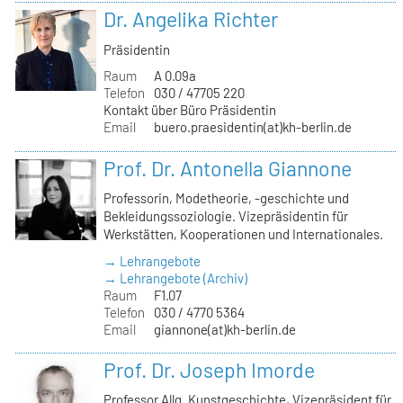
Dr. Angelika Richter
Präsidentin
Raum
A 0.09a
Telefon
030 / 47705 220
Kontakt über Büro Präsidentin
Email
buero.praesidentin(at)kh-berlin.de
Prof. Dr. Antonella Giannone
Professorin, Modetheorie, -geschichte und
Bekleidungssoziologie. Vizepräsidentin für
Werkstätten, Kooperationen und Internationales.
→ Lehrangebote
→ Lehrangebote (Archiv)
Raum
F1.07
Telefon
030 / 4770 5364
Email
giannone(at)kh-berlin.de
Prof. Dr. Joseph Imorde
Professor Allg. Kunstgeschichte, Vizepräsident für