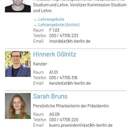
Studium und Lehre, Vorsitzer Kommission Studium
und Lehre
→ Lehrangebote
→ Lehrangebote (Archiv)
Raum
F 1.03
Telefon
030 / 47705 233
Email
imorde(at)kh-berlin.de
Hinnerk Gölnitz
Kanzler
Raum
A1.01
Telefon
030 / 47705 316
Email
kanzler(at)kh-berlin.de
Sarah Bruns
Persönliche Mitarbeiterin der Präsidentin
Raum
A0.09
Telefon
030 / 47705 220
Email
buero.praesidentin(at)kh-berlin.de